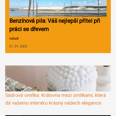
Benzínová pila: Váš nejlepší přítel při
práci se dřevem
nářadí
21. 01. 2025
Sádrová omítka: Královna mezi omítkami, která
dá vašemu interiéru krásný nádech elegance