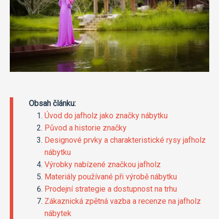
Obsah článku:
Úvod do jafholz jako značky nábytku
Původ a historie značky
Designové prvky a charakteristické rysy jafholz
nábytku
Výrobky nabízené značkou jafholz
Materiály používané při výrobě nábytku
Prodejní strategie a dostupnost na trhu
Zákaznická zpětná vazba a recenze na jafholz
nábytek