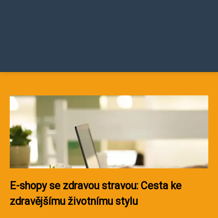
E-shopy se zdravou stravou: Cesta ke
zdravějšímu životnímu stylu