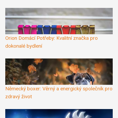
Orion Domácí Potřeby: Kvalitní značka pro
dokonalé bydlení
Německý boxer: Věrný a energický společník pro
zdravý život