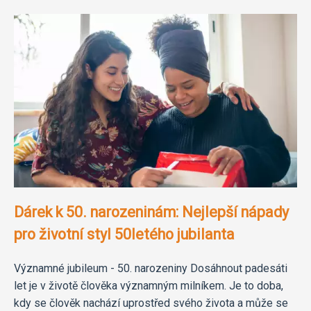
Dárek k 50. narozeninám: Nejlepší nápady
pro životní styl 50letého jubilanta
Významné jubileum - 50. narozeniny Dosáhnout padesáti
let je v životě člověka významným milníkem. Je to doba,
kdy se člověk nachází uprostřed svého života a může se