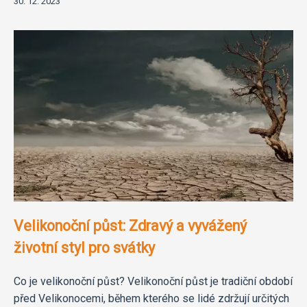
30. 12. 2023
Velikonoční půst: Zdravý a vyvážený
životní styl pro svátky
Co je velikonoční půst? Velikonoční půst je tradiční období
před Velikonocemi, během kterého se lidé zdržují určitých