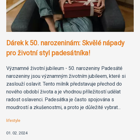
Dárek k 50. narozeninám: Skvělé nápady
pro životní styl padesátníka!
Významné životní jubileum - 50. narozeniny Padesáté
narozeniny jsou významným životním jubileem, které si
zaslouží oslavit. Tento milník představuje přechod do
nového období života a je vhodnou příležitostí udělat
radost oslavenci. Padesátka je často spojována s
moudrostí a zkušenostmi, a proto je důležité vybrat...
lifestyle
01. 02. 2024