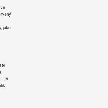
 ve
ervený
, jako
stě
m
nici.
lik