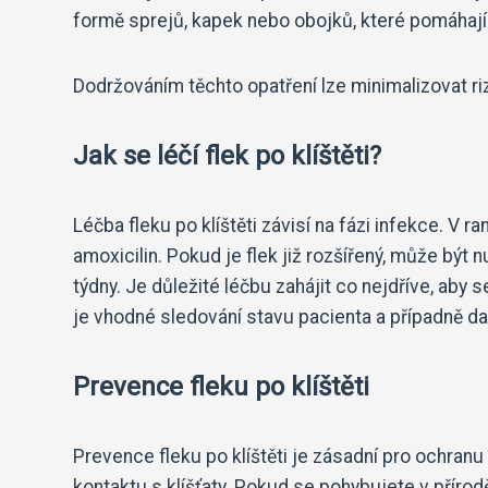
formě sprejů, kapek nebo obojků, které pomáhají za
Dodržováním těchto opatření lze minimalizovat rizi
Jak se léčí flek po klíštěti?
Léčba fleku po klíštěti závisí na fázi infekce. V r
amoxicilin. Pokud je flek již rozšířený, může být n
týdny. Je důležité léčbu zahájit co nejdříve, aby
je vhodné sledování stavu pacienta a případně dalš
Prevence fleku po klíštěti
Prevence fleku po klíštěti je zásadní pro ochranu
kontaktu s klíšťaty. Pokud se pohybujete v příro