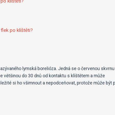
po klíštěti?
lek po klíštěti?
 nazývaného lymská borelióza. Jedná se o červenou skvrnu
vuje většinou do 30 dnů od kontaktu s klíštětem a může
důležité si ho všimnout a nepodceňovat, protože může být 