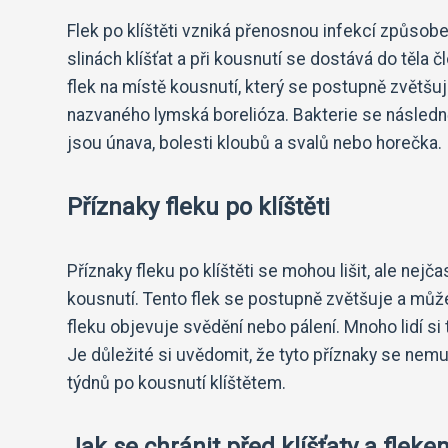
Flek po klíštěti vzniká přenosnou infekcí způsobe
slinách klíšťat a při kousnutí se dostává do těla 
flek na místě kousnutí, který se postupně zvětšu
nazvaného lymská borelióza. Bakterie se následně š
jsou únava, bolesti kloubů a svalů nebo horečka.
Příznaky fleku po klíštěti
Příznaky fleku po klíštěti se mohou lišit, ale nejč
kousnutí. Tento flek se postupně zvětšuje a můž
fleku objevuje svědění nebo pálení. Mnoho lidí si 
Je důležité si uvědomit, že tyto příznaky se nem
týdnů po kousnutí klíštětem.
Jak se chránit před klíšťaty a flekem