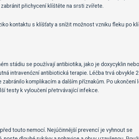
bránit přichycení klíštěte na srsti zvířete.
ko kontaktu s klíšťaty a snížit možnost vzniku fleku po klíš
aném stádiu se používají antibiotika, jako je doxycyklin neb
utná intravenózní antibiotická terapie. Léčba trvá obvykle 
 se zabránilo komplikacím a dalším příznakům. Po ukončení 
í testy k vyloučení přetrvávající infekce.
 před touto nemocí. Nejúčinnější prevencí je vyhnout se
dě, noste dlouhé rukávy a nohavice a obuv uzavřenou. Použi