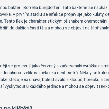
nou bakterií Borrelia burgdorferi. Tato bakterie se nachází
člověka. V prvním stadiu se infekce projevuje jako kulatý, č
je. Tento flek je charakteristickým příznakem onemocnění
íří do dalších částí těla a mohou se objevit další příznaky
astěji se projevují jako červený a začervenalý vyrážka na mí
e dosáhnout velikosti několika centimetrů. Někdy se kole
také stěžuje na únava, bolest svalů a kloubů, horečku a zim
usí vyskytnout u každého jedince a mohou se objevit i něko
 po klíštěti?