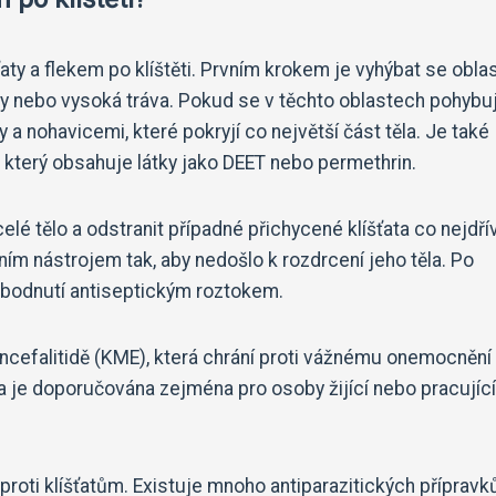
šťaty a flekem po klíštěti. Prvním krokem je vyhýbat se obl
uky nebo vysoká tráva. Pokud se v těchto oblastech pohybu
 a nohavicemi, které pokryjí co největší část těla. Je také
, který obsahuje látky jako DEET nebo permethrin.
elé tělo a odstranit případné přichycené klíšťata co nejdří
ním nástrojem tak, aby nedošlo k rozdrcení jeho těla. Po
o bodnutí antiseptickým roztokem.
 encefalitidě (KME), která chrání proti vážnému onemocnění
je doporučována zejména pro osoby žijící nebo pracující
proti klíšťatům. Existuje mnoho antiparazitických přípravk