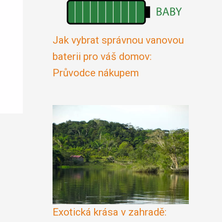
Jak vybrat správnou vanovou
baterii pro váš domov:
Průvodce nákupem
Exotická krása v zahradě: