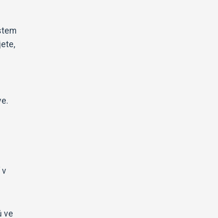
astem
jete,
ve.
 v
ů ve