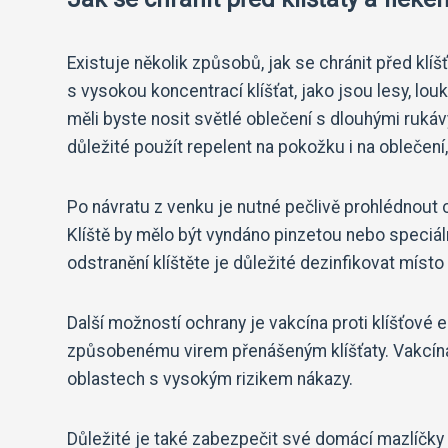
Existuje několik způsobů, jak se chránit před klí
s vysokou koncentrací klíšťat, jako jsou lesy, lo
měli byste nosit světlé oblečení s dlouhými rukávy
důležité použít repelent na pokožku i na oblečení
Po návratu z venku je nutné pečlivě prohlédnout c
Klíště by mělo být vyndáno pinzetou nebo speciál
odstranění klíštěte je důležité dezinfikovat míst
Další možností ochrany je vakcína proti klíšťové
způsobenému virem přenášeným klíšťaty. Vakcína 
oblastech s vysokým rizikem nákazy.
Důležité je také zabezpečit své domácí mazlíčky 