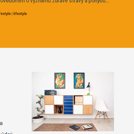
ovědomím o významu zdravé stravy a pohybu...
ifestyle
|
lifestyle
na