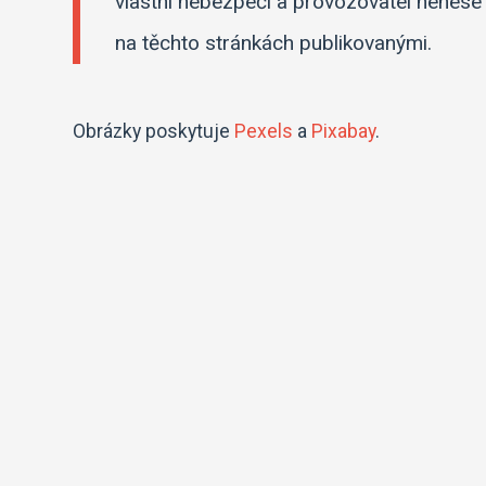
vlastní nebezpečí a provozovatel nenes
na těchto stránkách publikovanými.
Obrázky poskytuje
Pexels
a
Pixabay
.