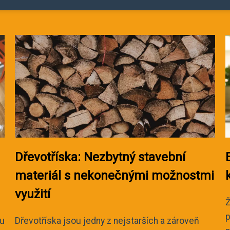
Dřevotříska: Nezbytný stavební
materiál s nekonečnými možnostmi
využití
Ž
p
mu
Dřevotříska jsou jedny z nejstarších a zároveň