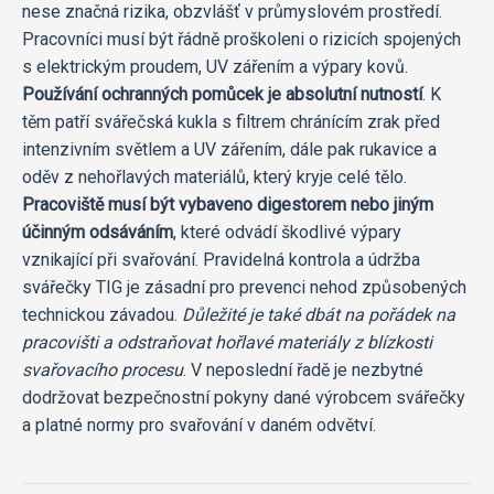
nese značná rizika, obzvlášť v průmyslovém prostředí.
Pracovníci musí být řádně proškoleni o rizicích spojených
s elektrickým proudem, UV zářením a výpary kovů.
Používání ochranných pomůcek je absolutní nutností
. K
těm patří svářečská kukla s filtrem chránícím zrak před
intenzivním světlem a UV zářením, dále pak rukavice a
oděv z nehořlavých materiálů, který kryje celé tělo.
Pracoviště musí být vybaveno digestorem nebo jiným
účinným odsáváním
, které odvádí škodlivé výpary
vznikající při svařování. Pravidelná kontrola a údržba
svářečky TIG je zásadní pro prevenci nehod způsobených
technickou závadou.
Důležité je také dbát na pořádek na
pracovišti a odstraňovat hořlavé materiály z blízkosti
svařovacího procesu
. V neposlední řadě je nezbytné
dodržovat bezpečnostní pokyny dané výrobcem svářečky
a platné normy pro svařování v daném odvětví.