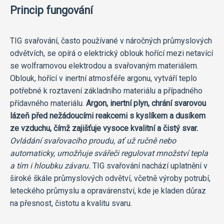
Princip fungování
TIG svařování, často používané v náročných průmyslových
odvětvích, se opírá o elektrický oblouk hořící mezi netavící
se wolframovou elektrodou a svařovaným materiálem.
Oblouk, hořící v inertní atmosféře argonu, vytváří teplo
potřebné k roztavení základního materiálu a případného
přídavného materiálu.
Argon, inertní plyn, chrání svarovou
lázeň před nežádoucími reakcemi s kyslíkem a dusíkem
ze vzduchu, čímž zajišťuje vysoce kvalitní a čistý svar.
Ovládání svařovacího proudu, ať už ručně nebo
automaticky, umožňuje svářeči regulovat množství tepla
a tím i hloubku závaru.
TIG svařování nachází uplatnění v
široké škále průmyslových odvětví, včetně výroby potrubí,
leteckého průmyslu a opravárenství, kde je kladen důraz
na přesnost, čistotu a kvalitu svaru.