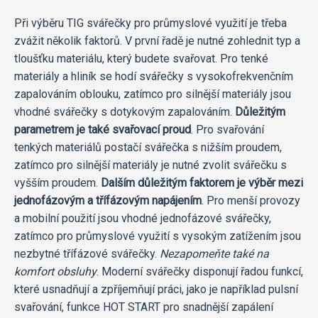
Při výběru TIG svářečky pro průmyslové využití je třeba
zvážit několik faktorů. V první řadě je nutné zohlednit typ a
tloušťku materiálu, který budete svařovat. Pro tenké
materiály a hliník se hodí svářečky s vysokofrekvenčním
zapalováním oblouku, zatímco pro silnější materiály jsou
vhodné svářečky s dotykovým zapalováním.
Důležitým
parametrem je také svařovací proud
. Pro svařování
tenkých materiálů postačí svářečka s nižším proudem,
zatímco pro silnější materiály je nutné zvolit svářečku s
vyšším proudem.
Dalším důležitým faktorem je výběr mezi
jednofázovým a třífázovým napájením
. Pro menší provozy
a mobilní použití jsou vhodné jednofázové svářečky,
zatímco pro průmyslové využití s vysokým zatížením jsou
nezbytné třífázové svářečky.
Nezapomeňte také na
komfort obsluhy
. Moderní svářečky disponují řadou funkcí,
které usnadňují a zpříjemňují práci, jako je například pulsní
svařování, funkce HOT START pro snadnější zapálení