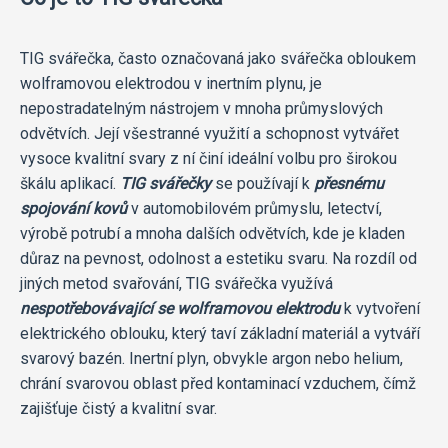
TIG svářečka, často označovaná jako svářečka obloukem
wolframovou elektrodou v inertním plynu, je
nepostradatelným nástrojem v mnoha průmyslových
odvětvích. Její všestranné využití a schopnost vytvářet
vysoce kvalitní svary z ní činí ideální volbu pro širokou
škálu aplikací.
TIG svářečky
se používají k
přesnému
spojování kovů
v automobilovém průmyslu, letectví,
výrobě potrubí a mnoha dalších odvětvích, kde je kladen
důraz na pevnost, odolnost a estetiku svaru. Na rozdíl od
jiných metod svařování, TIG svářečka využívá
nespotřebovávající se wolframovou elektrodu
k vytvoření
elektrického oblouku, který taví základní materiál a vytváří
svarový bazén. Inertní plyn, obvykle argon nebo helium,
chrání svarovou oblast před kontaminací vzduchem, čímž
zajišťuje čistý a kvalitní svar.