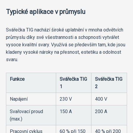
Typické aplikace v průmyslu
Svářečka TIG nachází široké uplatnění v mnoha odvětvích
průmyslu díky své všestrannosti a schopnosti vytvářet
vysoce kvalitní svary. Využívá se především tam, kde jsou
kladeny vysoké nároky na přesnost, estetiku a odolnost
svaru.
Funkce
Svářečka TIG
Svářečka TIG
1
2
Napájení
230 V
400 V
Svařovací proud
150 A
200 A
(max.)
Pracovní cyklus
60 % při 150
40 % při 200