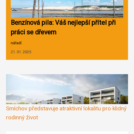
Benzínová pila: Váš nejlepší přítel při
práci se dřevem
nářadí
21. 01. 2025
Smíchov představuje atraktivní lokalitu pro klidný
rodinný život