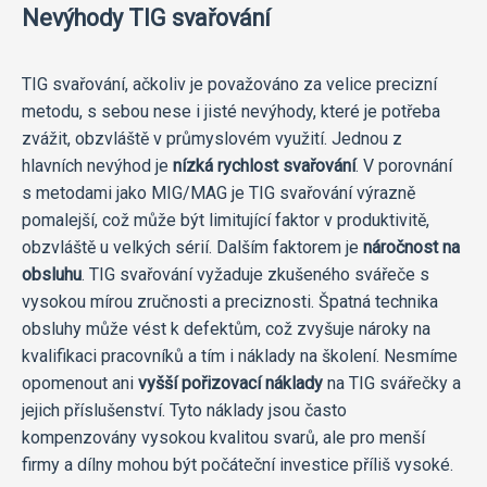
Nevýhody TIG svařování
TIG svařování, ačkoliv je považováno za velice precizní
metodu, s sebou nese i jisté nevýhody, které je potřeba
zvážit, obzvláště v průmyslovém využití. Jednou z
hlavních nevýhod je
nízká rychlost svařování
. V porovnání
s metodami jako MIG/MAG je TIG svařování výrazně
pomalejší, což může být limitující faktor v produktivitě,
obzvláště u velkých sérií. Dalším faktorem je
náročnost na
obsluhu
. TIG svařování vyžaduje zkušeného svářeče s
vysokou mírou zručnosti a preciznosti. Špatná technika
obsluhy může vést k defektům, což zvyšuje nároky na
kvalifikaci pracovníků a tím i náklady na školení. Nesmíme
opomenout ani
vyšší pořizovací náklady
na TIG svářečky a
jejich příslušenství. Tyto náklady jsou často
kompenzovány vysokou kvalitou svarů, ale pro menší
firmy a dílny mohou být počáteční investice příliš vysoké.