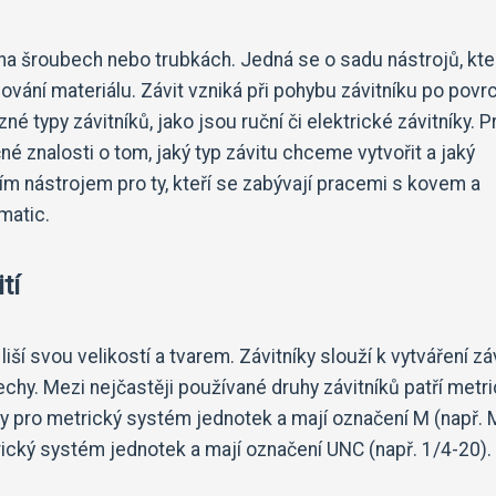
tů na šroubech nebo trubkách. Jedná se o sadu nástrojů, kte
vání materiálu. Závit vzniká při pohybu závitníku po povr
é typy závitníků, jako jsou ruční či elektrické závitníky. P
né znalosti o tom, jaký typ závitu chceme vytvořit a jaký
ím nástrojem pro ty, kteří se zabývají pracemi s kovem a
matic.
tí
iší svou velikostí a tvarem. Závitníky slouží k vytváření zá
plechy. Mezi nejčastěji používané druhy závitníků patří metr
eny pro metrický systém jednotek a mají označení M (např. 
rický systém jednotek a mají označení UNC (např. 1/4-20).