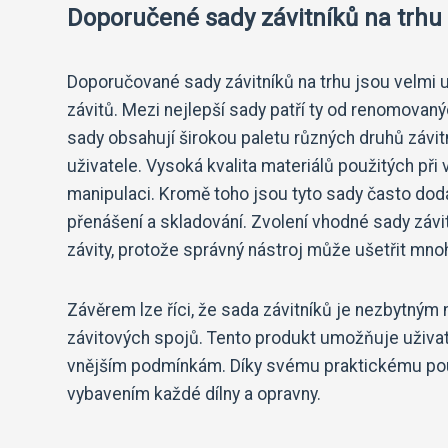
Doporučené sady závitníků na trhu
Doporučované sady závitníků na trhu jsou velmi u
závitů. Mezi nejlepší sady patří ty od renomovan
sady obsahují širokou paletu různých druhů závit
uživatele. Vysoká kvalita materiálů použitých při
manipulaci. Kromě toho jsou tyto sady často dod
přenášení a skladování. Zvolení vhodné sady závit
závity, protože správný nástroj může ušetřit mnoh
Závěrem lze říci, že sada závitníků je nezbytným
závitových spojů. Tento produkt umožňuje uživate
vnějším podmínkám. Díky svému praktickému použ
vybavením každé dílny a opravny.