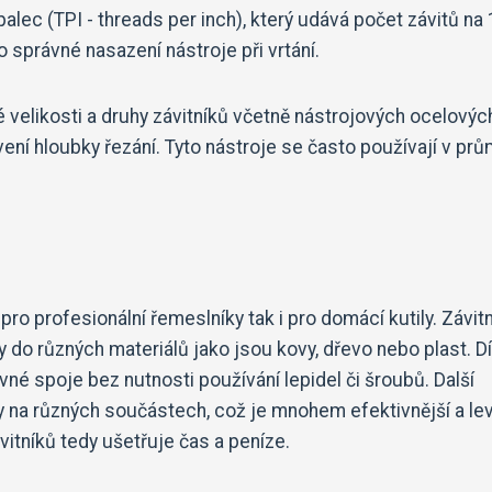
lec (TPI - threads per inch), který udává počet závitů na 
o správné nasazení nástroje při vrtání.
 velikosti a druhy závitníků včetně nástrojových ocelovýc
ní hloubky řezání. Tyto nástroje se často používají v prů
ro profesionální řemeslníky tak i pro domácí kutily. Závit
y do různých materiálů jako jsou kovy, dřevo nebo plast. D
né spoje bez nutnosti používání lepidel či šroubů. Další
y na různých součástech, což je mnohem efektivnější a lev
itníků tedy ušetřuje čas a peníze.