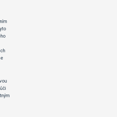
ením
yto
ého
ich
se
avou
ůči
ytným