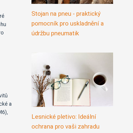
Stojan na pneu - praktický
ré
pomocník pro uskladnění a
chu
ro
údržbu pneumatik
vitů
ické a
M6),
Lesnické pletivo: Ideální
ochrana pro vaši zahradu