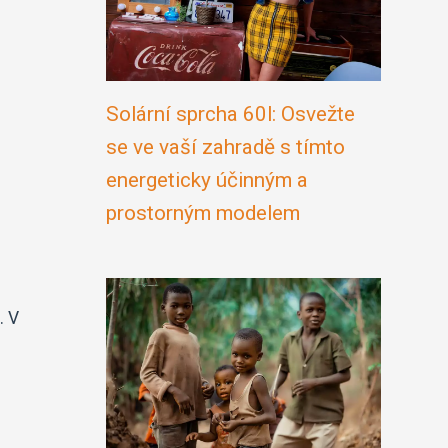
Solární sprcha 60l: Osvežte
se ve vaší zahradě s tímto
energeticky účinným a
prostorným modelem
. V