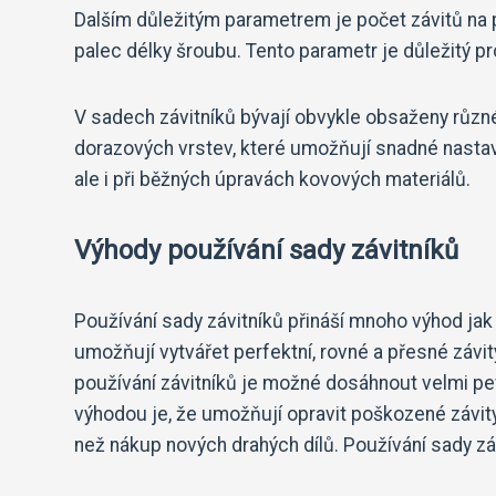
Dalším důležitým parametrem je počet závitů na pa
palec délky šroubu. Tento parametr je důležitý pr
V sadech závitníků bývají obvykle obsaženy různé
dorazových vrstev, které umožňují snadné nastave
ale i při běžných úpravách kovových materiálů.
Výhody používání sady závitníků
Používání sady závitníků přináší mnoho výhod jak p
umožňují vytvářet perfektní, rovné a přesné závit
používání závitníků je možné dosáhnout velmi pev
výhodou je, že umožňují opravit poškozené závit
než nákup nových drahých dílů. Používání sady záv