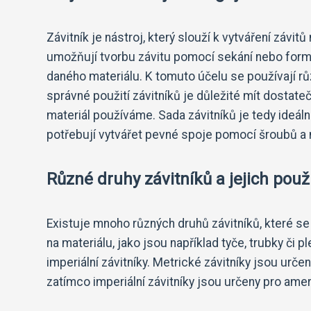
Závitník je nástroj, který slouží k vytváření závi
umožňují tvorbu závitu pomocí sekání nebo formo
daného materiálu. K tomuto účelu se používají různ
správné použití závitníků je důležité mít dostateč
materiál používáme. Sada závitníků je tedy ideáln
potřebují vytvářet pevné spoje pomocí šroubů a 
Různé druhy závitníků a jejich použi
Existuje mnoho různých druhů závitníků, které se l
na materiálu, jako jsou například tyče, trubky či 
imperiální závitníky. Metrické závitníky jsou urč
zatímco imperiální závitníky jsou určeny pro ame