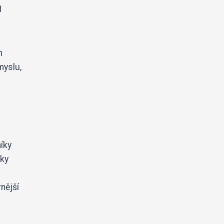
1
h
myslu,
níky
íky
nější