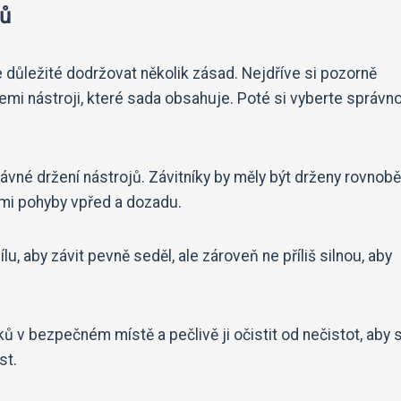
ků
 důležité dodržovat několik zásad. Nejdříve si pozorně
mi nástroji, které sada obsahuje. Poté si vyberte správn
právné držení nástrojů. Závitníky by měly být drženy rovnob
mi pohyby vpřed a dozadu.
lu, aby závit pevně seděl, ale zároveň ne příliš silnou, aby
 v bezpečném místě a pečlivě ji očistit od nečistot, aby s
st.