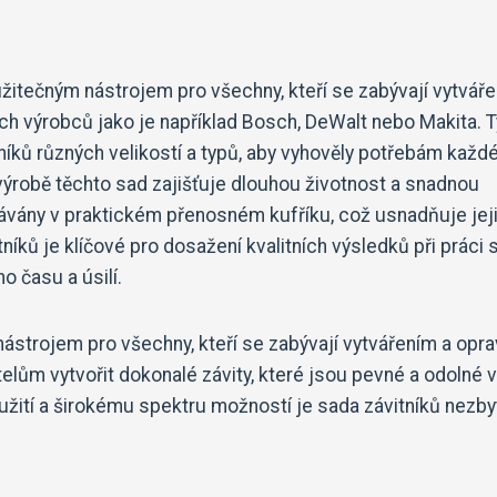
žitečným nástrojem pro všechny, kteří se zabývají vytvář
ých výrobců jako je například Bosch, DeWalt nebo Makita. T
níků různých velikostí a typů, aby vyhověly potřebám každ
 výrobě těchto sad zajišťuje dlouhou životnost a snadnou
ávány v praktickém přenosném kufříku, což usnadňuje jej
níků je klíčové pro dosažení kvalitních výsledků při práci 
o času a úsilí.
 nástrojem pro všechny, kteří se zabývají vytvářením a opr
lům vytvořit dokonalé závity, které jsou pevné a odolné v
ití a širokému spektru možností je sada závitníků nezb