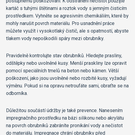
postupnému poškozování. K odstranění nečistot použijte
kartáč s tuhými štětinami a roztok vody s jemným čisticím
prostředkem. Vyhněte se agresivním chemikáliím, které by
mohly narušit povrch materiálu. Pro usnadnění práce
můžete využít i vysokotlaký čistič, ale s opatrností, abyste
tlakem vody nepoškodili spáry mezi obrubníky.
Pravidelně kontrolujte stav obrubníků. Hledejte prasliny,
odštěpky nebo uvolněné kusy. Menší praskliny lze opravit
pomocí speciálních tmelů na beton nebo kámen. Větší
poškození, jako jsou uvolněné nebo rozbité kusy, vyžadují
výměnu. Pokud si na opravu netroufáte sami, obraťte se na
odborníka.
Důležitou součástí údržby je také prevence. Nanesením
impregnačního prostředku na bázi silikonu nebo akrylátu
na povrch obrubníků zabráníte pronikání vody a nečistot
do materiálu. Impregnace chrání obrubníky před