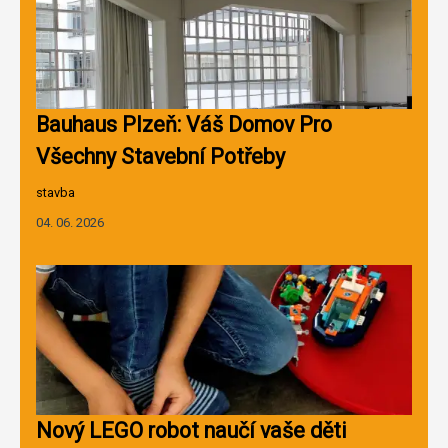
Bauhaus Plzeň: Váš Domov Pro
Všechny Stavební Potřeby
stavba
04. 06. 2026
Nový LEGO robot naučí vaše děti