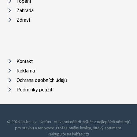
Topení
Zahrada
Zdraví
Kontakt
Reklama
Ochrana osobních údajů
Podmínky použití
© 2026 kalfas.cz - Kalfas - stavební nářadí: Výběr z nejlepších nástrojů
pro stavbu a renovace. Profesionální kvalita, široký sortiment.
Nakupujte na kalfas.cz!