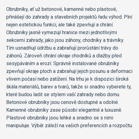
Obrubníky, ať už betonové, kamenné nebo plastové,
přinášejí do zahrady a stavebních projektů řadu výhod. Plní
nejen estetickou funkci, ale také zpevňují a chrání.
Obrubníky jasně vymezují hranice mezi jednotlivými
sekcemi zahrady, jako jsou záhony, chodníky a trávníky.
Tím usnadňují údržbu a zabraňují prorůstání trávy do
záhonů. Zároveň chrání okraje chodníků a dlažby před
sesypáváním a erozí. Správně instalované obrubníky
zpevňují okraje ploch a zabraňují jejich posunu a deformaci
vlivem počasí nebo zatížení. Na trhu je k dispozici široká
škála materiálů, barev a tvarů, takže si snadno vyberete ty,
které budou ladit se stylem vaší zahrady nebo domu.
Betonové obrubníky jsou cenově dostupné a odolné.
Kamenné obrubníky zase působí elegantně a luxusně.
Plastové obrubníky jsou lehké a snadno se s nimi
manipuluje. Výběr záleží na vašich preferencích a rozpočtu.