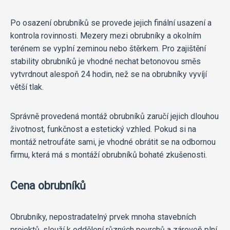
Po osazení obrubníků se provede jejich finální usazení a
kontrola rovinnosti. Mezery mezi obrubníky a okolním
terénem se vyplní zeminou nebo štěrkem. Pro zajištění
stability obrubníků je vhodné nechat betonovou směs
vytvrdnout alespoň 24 hodin, než se na obrubníky vyvíjí
větší tlak.
Správně provedená montáž obrubníků zaručí jejich dlouhou
životnost, funkčnost a estetický vzhled. Pokud si na
montáž netroufáte sami, je vhodné obrátit se na odbornou
firmu, která má s montáží obrubníků bohaté zkušenosti.
Cena obrubníků
Obrubníky, nepostradatelný prvek mnoha stavebních
projektů, slouží k oddělení různých povrchů a zároveň plní