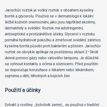
Jarischův roztok je vodný roztok s obsahem kyseliny
borité a glycerolu. Používá se v dermatologii k lokální
léčbě kožních onemocnění, jako jsou například ekzémy,
dermatitidy a svědění. Roztok má adstringentní,
antiseptické a protizánětlivé účinky. Glycerol v roztoku
pomáhá hydratovat pokožku a zmírňovat svědění, zatímco
kyselina boritá působí proti bakteriím a plísním. Jarischův
roztok se obvykle aplikuje na postiženou oblast 2–3krát
denně pomocí gázy nebo vatového tamponu. Je důležité
se vyhnout kontaktu s očima a sliznicemi. Před použitím
se doporučuje konzultace s lékařem nebo lékárníkem,
zejména u dětí, těhotných a kojících žen.
Použití a účinky
Extrakt z rostliny _kotvičník zemní_ se používá v tradiční