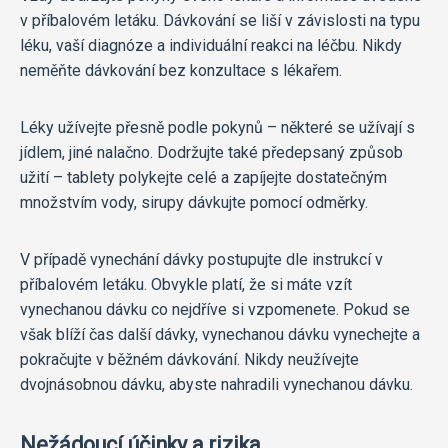
v příbalovém letáku. Dávkování se liší v závislosti na typu
léku, vaší diagnóze a individuální reakci na léčbu. Nikdy
neměňte dávkování bez konzultace s lékařem.
Léky užívejte přesně podle pokynů – některé se užívají s
jídlem, jiné nalačno. Dodržujte také předepsaný způsob
užití – tablety polykejte celé a zapíjejte dostatečným
množstvím vody, sirupy dávkujte pomocí odměrky.
V případě vynechání dávky postupujte dle instrukcí v
příbalovém letáku. Obvykle platí, že si máte vzít
vynechanou dávku co nejdříve si vzpomenete. Pokud se
však blíží čas další dávky, vynechanou dávku vynechejte a
pokračujte v běžném dávkování. Nikdy neužívejte
dvojnásobnou dávku, abyste nahradili vynechanou dávku.
Nežádoucí účinky a rizika