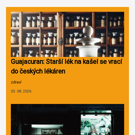
Guajacuran: Starší lék na kašel se vrací
do českých lékáren
zdraví
03. 08. 2026