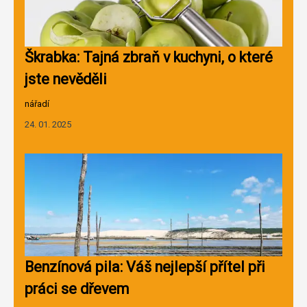
Škrabka: Tajná zbraň v kuchyni, o které
jste nevěděli
nářadí
24. 01. 2025
Benzínová pila: Váš nejlepší přítel při
práci se dřevem