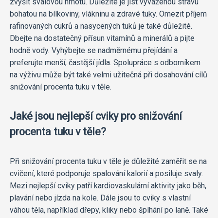
zvýšit svalovou hmotu. Důležité je jíst vyváženou stravu
bohatou na bílkoviny, vlákninu a zdravé tuky. Omezit příjem
rafinovaných cukrů a nasycených tuků je také důležité.
Dbejte na dostatečný přísun vitamínů a minerálů a pijte
hodně vody. Vyhýbejte se nadměrnému přejídání a
preferujte menší, častější jídla. Spolupráce s odborníkem
na výživu může být také velmi užitečná při dosahování cílů
snižování procenta tuku v těle.
Jaké jsou nejlepší cviky pro snižování
procenta tuku v těle?
Při snižování procenta tuku v těle je důležité zaměřit se na
cvičení, které podporuje spalování kalorií a posiluje svaly.
Mezi nejlepší cviky patří kardiovaskulární aktivity jako běh,
plavání nebo jízda na kole. Dále jsou to cviky s vlastní
váhou těla, například dřepy, kliky nebo šplhání po laně. Také