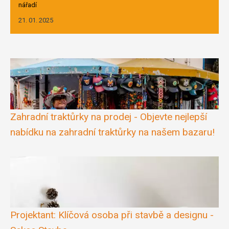
nářadí
21. 01. 2025
Zahradní traktůrky na prodej - Objevte nejlepší
nabídku na zahradní traktůrky na našem bazaru!
Projektant: Klíčová osoba při stavbě a designu -