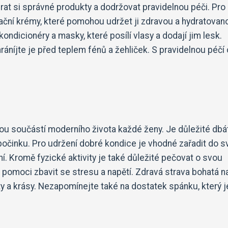
rat si správné produkty a dodržovat pravidelnou péči. Pro 
atační krémy, které pomohou udržet ji zdravou a hydratovan
ndicionéry a masky, které posílí vlasy a dodají jim lesk.
ráníjte je před teplem fénů a žehliček. S pravidelnou péčí 
nou součástí moderního života každé ženy. Je důležité dbá
počinku. Pro udržení dobré kondice je vhodné zařadit do 
í. Kromě fyzické aktivity je také důležité pečovat o svou
omoci zbavit se stresu a napětí. Zdravá strava bohatá n
ity a krásy. Nezapomínejte také na dostatek spánku, který j