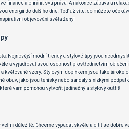
vé finance a chránit svá práva. A nakonec zábava a relaxa
ovou energii do dalšího dne. Teď už víte, co můžete očekáv
spirativní objevování světa ženy!
ipy
ta. Nejnovější módní trendy a stylové tipy jsou neodmysli
věle a vyjadřovat svou osobnost prostřednictvím oblečení
 a květované vzory. Stylovým doplňkem jsou také široké 
é obuv, jako jsou tenisky nebo sandály s nízkými podpatk
teré vám pomohou vytvořit jedinečný a stylový outfit!
y velmi důležité. Chceme vypadat skvěle a cítit se dobře v