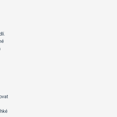
lí.
né
a
ňovat
ehké