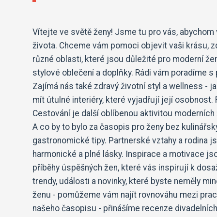
Vítejte ve světě ženy! Jsme tu pro vás, abychom 
života. Chceme vám pomoci objevit vaši krásu, z
různé oblasti, které jsou důležité pro moderní žen
stylové oblečení a doplňky. Rádi vám poradíme s p
Zajímá nás také zdravý životní styl a wellness - j
mít útulné interiéry, které vyjadřují její osobno
Cestování je další oblíbenou aktivitou moderních 
A co by to bylo za časopis pro ženy bez kulinářs
gastronomické tipy. Partnerské vztahy a rodina jso
harmonické a plné lásky. Inspirace a motivace j
příběhy úspěšných žen, které vás inspirují k dosa
trendy, události a novinky, které byste neměly mi
ženu - pomůžeme vám najít rovnováhu mezi prací
našeho časopisu - přinášíme recenze divadelních p