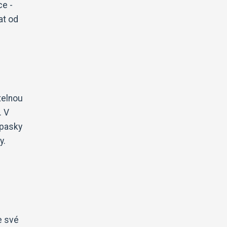
ce -
at od
telnou
. V
opasky
y.
e své