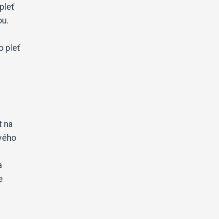
pleť
ou.
o pleť
t na
svého
a
e