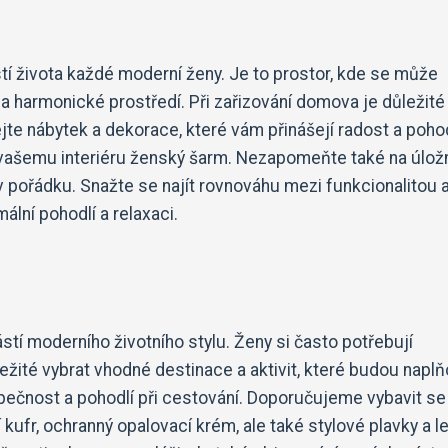
tí života každé moderní ženy. Je to prostor, kde se může
 a harmonické prostředí. Při zařizování domova je důležité
ejte nábytek a dekorace, které vám přinášejí radost a pohod
jí vašemu interiéru ženský šarm. Nezapomeňte také na úlož
pořádku. Snažte se najít rovnováhu mezi funkcionalitou 
lní pohodlí a relaxaci.
stí moderního životního stylu. Ženy si často potřebují
ežité vybrat vhodné destinace a aktivit, které budou napl
zpečnost a pohodlí při cestování. Doporučujeme vybavit se
 kufr, ochranný opalovací krém, ale také stylové plavky a l