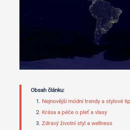
Obsah článku:
Nejnovější módní trendy a stylové ti
Krása a péče o pleť a vlasy
Zdravý životní styl a wellness