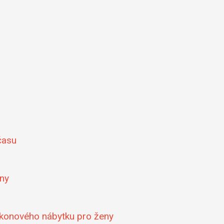
 času
eny
lkonového nábytku pro ženy