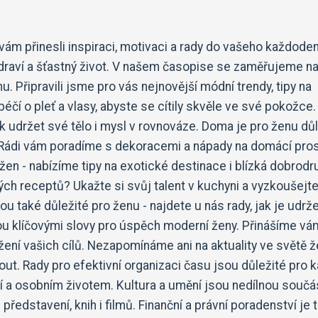
vám přinesli inspiraci, motivaci a rady do vašeho každode
draví a šťastný život. V našem časopise se zaměřujeme n
u. Připravili jsme pro vás nejnovější módní trendy, tipy na
éčí o pleť a vlasy, abyste se cítily skvěle ve své pokožce.
ak udržet své tělo i mysl v rovnováze. Doma je pro ženu dů
st. Rádi vám poradíme s dekoracemi a nápady na domácí pros
žen - nabízíme tipy na exotické destinace i blízká dobrodru
kých receptů? Ukažte si svůj talent v kuchyni a vyzkoušejt
u také důležité pro ženu - najdete u nás rady, jak je udrž
sou klíčovými slovy pro úspěch moderní ženy. Přinášíme vá
žení vašich cílů. Nezapomínáme ani na aktuality ve světě ž
nout. Rady pro efektivní organizaci času jsou důležité pro 
 a osobním životem. Kultura a umění jsou nedílnou součá
ředstavení, knih i filmů. Finanční a právní poradenství je 