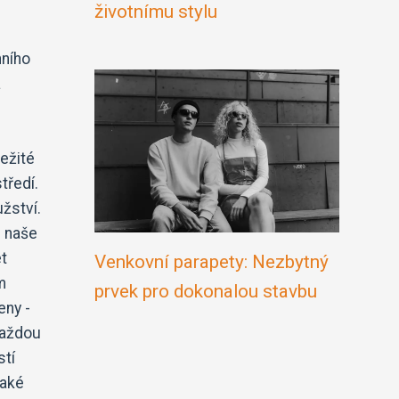
životnímu stylu
nního
a
ležité
tředí.
žství.
e naše
et
Venkovní parapety: Nezbytný
m
prvek pro dokonalou stavbu
eny -
každou
stí
také