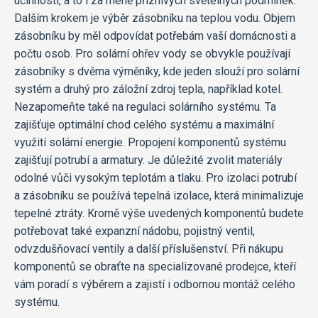
účinnosti, a to i za méně příznivých světelných podmínek.
Dalším krokem je výběr zásobníku na teplou vodu. Objem
zásobníku by měl odpovídat potřebám vaší domácnosti a
počtu osob. Pro solární ohřev vody se obvykle používají
zásobníky s dvěma výměníky, kde jeden slouží pro solární
systém a druhý pro záložní zdroj tepla, například kotel.
Nezapomeňte také na regulaci solárního systému. Ta
zajišťuje optimální chod celého systému a maximální
využití solární energie. Propojení komponentů systému
zajišťují potrubí a armatury. Je důležité zvolit materiály
odolné vůči vysokým teplotám a tlaku. Pro izolaci potrubí
a zásobníku se používá tepelná izolace, která minimalizuje
tepelné ztráty. Kromě výše uvedených komponentů budete
potřebovat také expanzní nádobu, pojistný ventil,
odvzdušňovací ventily a další příslušenství. Při nákupu
komponentů se obraťte na specializované prodejce, kteří
vám poradí s výběrem a zajistí i odbornou montáž celého
systému.