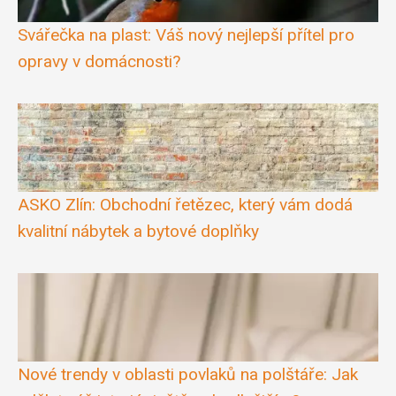
Svářečka na plast: Váš nový nejlepší přítel pro
opravy v domácnosti?
ASKO Zlín: Obchodní řetězec, který vám dodá
kvalitní nábytek a bytové doplňky
Nové trendy v oblasti povlaků na polštáře: Jak