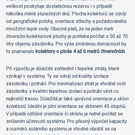
velikost poskytuje dostatečnou rezervu i v případě
několika méně slunečných dnů. Plocha kolektorů se odvíjí
od geografické polohy, orientace střechy a požadovaného
množství teplé vody. Obecně platí, že na jeden metr
čtvereční kolektorové plochy je potřeba počítat s 50 až 70
litry objemu zásobníku. Pro výše zmíněnou domácnost by
to znamenalo
kolektory o ploše 4 až 6 metrů čtverečních
.
Při výpočtu je důležité zohlednit i tepelné ztráty, které
vznikají v systému. Ty se odvíjí od kvality izolace
zásobníku i potrubí. Pro minimalizaci ztrát je vhodné volit
zásobníky s kvalitní tepelnou izolací a potrubí vést co
nejkratší trasou. Důležitá je také
správná orientace a sklon
kolektorů
. Ideální je jižní orientace se sklonem 45 stupňů.
V případě odlišné orientace či sklonu je nutné počítat se
snížením účinnosti systému. Pro přesný výpočet kapacity
a rozměrů solárního systému je vhodné obrátit se na