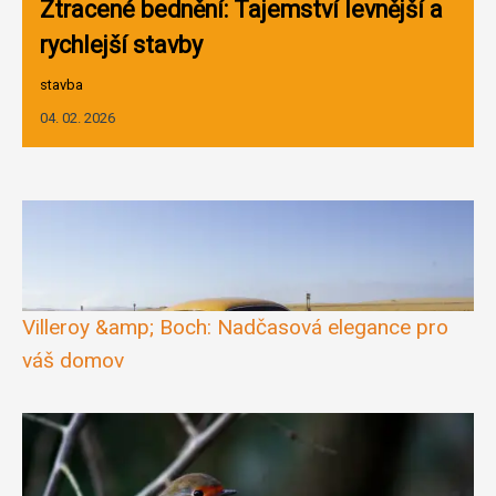
Ztracené bednění: Tajemství levnější a
rychlejší stavby
stavba
04. 02. 2026
Villeroy &amp; Boch: Nadčasová elegance pro
váš domov