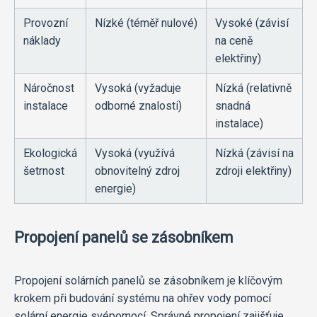
Provozní
Nízké (téměř nulové)
Vysoké (závisí
náklady
na ceně
elektřiny)
Náročnost
Vysoká (vyžaduje
Nízká (relativně
instalace
odborné znalosti)
snadná
instalace)
Ekologická
Vysoká (využívá
Nízká (závisí na
šetrnost
obnovitelný zdroj
zdroji elektřiny)
energie)
Propojení panelů se zásobníkem
Propojení solárních panelů se zásobníkem je klíčovým
krokem při budování systému na ohřev vody pomocí
solární energie svépomocí. Správné propojení zajišťuje