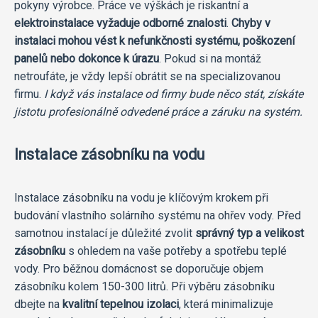
pokyny výrobce. Práce ve výškách je riskantní a
elektroinstalace vyžaduje odborné znalosti
.
Chyby v
instalaci mohou vést k nefunkčnosti systému, poškození
panelů nebo dokonce k úrazu
. Pokud si na montáž
netroufáte, je vždy lepší obrátit se na specializovanou
firmu.
I když vás instalace od firmy bude něco stát, získáte
jistotu profesionálně odvedené práce a záruku na systém.
Instalace zásobníku na vodu
Instalace zásobníku na vodu je klíčovým krokem při
budování vlastního solárního systému na ohřev vody. Před
samotnou instalací je důležité zvolit
správný typ a velikost
zásobníku
s ohledem na vaše potřeby a spotřebu teplé
vody. Pro běžnou domácnost se doporučuje objem
zásobníku kolem 150-300 litrů. Při výběru zásobníku
dbejte na
kvalitní tepelnou izolaci
, která minimalizuje