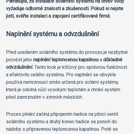
Pamatujte, že instalace solárního systému na ohřev vody
vyžaduje odborné znalosti a zkušenosti. Pokud si nejste
jistí, svěřte instalaci a zapojení certifikované firmě.
Naplnění systému a odvzdušnění
Před uvedením solárního systému do provozu je nezbytné
provést jeho
naplnění teplonosnou kapalinou
a
důkladné
odvzdušnění
. Tento krok je klíčový pro správnou funkčnost
a efektivitu celého systému. Pro naplnění se obvykle
používá nemrznoucí směs určená pro solární systémy,
která je odolná vůči vysokým teplotám a chrání systém
před zamrznutím v zimních měsících.
Proces plnění začíná připojením hadice na plnicí ventil
solárního systému a druhý konec hadice se ponoří do
nádoby s připravenou teplonosnou kapalinou. Poté se