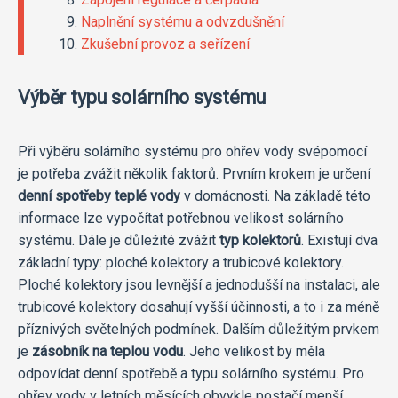
Naplnění systému a odvzdušnění
Zkušební provoz a seřízení
Výběr typu solárního systému
Při výběru solárního systému pro ohřev vody svépomocí
je potřeba zvážit několik faktorů. Prvním krokem je určení
denní spotřeby teplé vody
v domácnosti. Na základě této
informace lze vypočítat potřebnou velikost solárního
systému. Dále je důležité zvážit
typ kolektorů
. Existují dva
základní typy: ploché kolektory a trubicové kolektory.
Ploché kolektory jsou levnější a jednodušší na instalaci, ale
trubicové kolektory dosahují vyšší účinnosti, a to i za méně
příznivých světelných podmínek. Dalším důležitým prvkem
je
zásobník na teplou vodu
. Jeho velikost by měla
odpovídat denní spotřebě a typu solárního systému. Pro
ohřev vody v letních měsících obvykle postačí menší