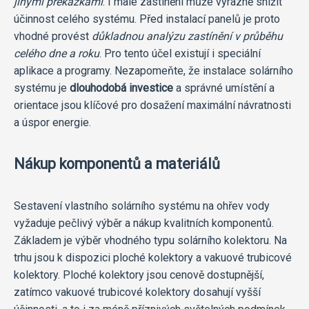
jinými překážkami
. I malé zastínění může výrazně snížit
účinnost celého systému. Před instalací panelů je proto
vhodné provést
důkladnou analýzu zastínění v průběhu
celého dne a roku
. Pro tento účel existují i ​​speciální
aplikace a programy. Nezapomeňte, že instalace solárního
systému je
dlouhodobá investice
a správné umístění a
orientace jsou klíčové pro dosažení maximální návratnosti
a úspor energie.
Nákup komponentů a materiálů
Sestavení vlastního solárního systému na ohřev vody
vyžaduje pečlivý výběr a nákup kvalitních komponentů.
Základem je výběr vhodného typu solárního kolektoru. Na
trhu jsou k dispozici ploché kolektory a vakuové trubicové
kolektory. Ploché kolektory jsou cenově dostupnější,
zatímco vakuové trubicové kolektory dosahují vyšší