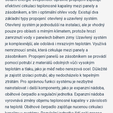
efektivní cirkulaci teplonosné kapaliny mezi panely a
zásobníkem, a tím i optimální ohřev vody. Existují dva
základní typy propojení: otevřený a uzavřený systém.
Otevřený systém je jednodušší na instalaci, ale je vhodný
pouze pro oblasti s mírným klimatem, protože hrozí
zamrznutí vody v panelech během zimy. Uzavřený systém
je komplexnější, ale odolává i mrazivým teplotám. Využívá
nemrznoucí směs, která cirkuluje mezi panely a
zásobníkem. Propojení panelů se zásobníkem se provádí
pomocí potrubí z materiálů odolných vůči vysokým
teplotám a tlaku, jako je měď nebo nerezová ocel. Důležité
je zajistit izolaci potrubí, aby nedocházelo k tepelným
ztrátám. Pro správnou funkci systému je nezbytné
nainstalovat i další komponenty, jako je expanzní nádoba,
oběhové čerpadlo a regulační jednotka. Expanzní nádoba
vyrovnává změny objemu teplonosné kapaliny v závislosti
na teplotě. Oběhové čerpadlo zajišťuje nucenou cirkulaci