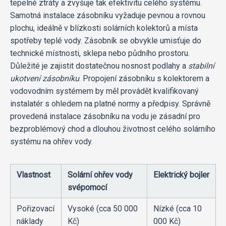
tepelné ztráty a zvyšuje tak efektivitu celého systému.
Samotná instalace zásobníku vyžaduje pevnou a rovnou
plochu, ideálně v blízkosti solárních kolektorů a místa
spotřeby teplé vody. Zásobník se obvykle umisťuje do
technické místnosti, sklepa nebo půdního prostoru.
Důležité je zajistit dostatečnou nosnost podlahy a
stabilní
ukotvení zásobníku
. Propojení zásobníku s kolektorem a
vodovodním systémem by měl provádět kvalifikovaný
instalatér s ohledem na platné normy a předpisy. Správně
provedená instalace zásobníku na vodu je zásadní pro
bezproblémový chod a dlouhou životnost celého solárního
systému na ohřev vody.
Vlastnost
Solární ohřev vody
Elektrický bojler
svépomocí
Pořizovací
Vysoké (cca 50 000
Nízké (cca 10
náklady
Kč)
000 Kč)