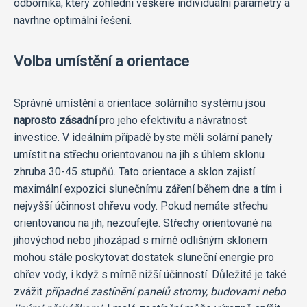
odborníka, který zohlední veškeré individuální parametry a
navrhne optimální řešení.
Volba umístění a orientace
Správné umístění a orientace solárního systému jsou
naprosto zásadní
pro jeho efektivitu a návratnost
investice. V ideálním případě byste měli solární panely
umístit na střechu orientovanou na jih s úhlem sklonu
zhruba 30-45 stupňů. Tato orientace a sklon zajistí
maximální expozici slunečnímu záření během dne a tím i
nejvyšší účinnost ohřevu vody. Pokud nemáte střechu
orientovanou na jih, nezoufejte. Střechy orientované na
jihovýchod nebo jihozápad s mírně odlišným sklonem
mohou stále poskytovat dostatek sluneční energie pro
ohřev vody, i když s mírně nižší účinností. Důležité je také
zvážit
případné zastínění panelů stromy, budovami nebo