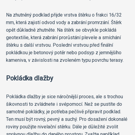
Na zhutněný podklad přijde vrstva štěrku o frakci 16/32
mm, která zajistí odvod vody a zabrání promrzání. Štěrk
opět důkladně zhutněte. Na štěrk se obvykle pokládá
geotextilie, která zabrání prorůstání plevele a smíchání
štěrku s další vrstvou. Poslední vrstvou před finální
pokládkou je betonový potěr nebo podsyp z jemnějšího
kameniva, v závislosti na zvoleném typu povrchu terasy.
Pokládka dlažby
Pokládka dlažby je sice náročnější proces, ale s trochou
šikovnosti to zvládnete i svépomocí. Než se pustíte do
samotné pokládky, je potřeba pečlivě připravit podklad.
Ten musí být rovný, pevný a suchý. Pro dosažení dokonalé
roviny použijte nivelační stěrku. Dále je důležité zvolit
správnou dlažbu do daného prostoru. Zvažte například