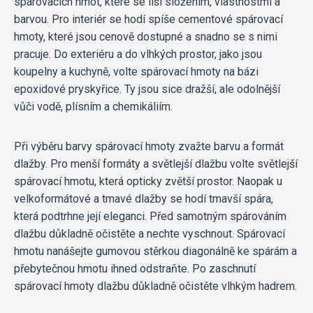
spárovacích hmot, které se liší složením, vlastnostmi a
barvou. Pro interiér se hodí spíše cementové spárovací
hmoty, které jsou cenově dostupné a snadno se s nimi
pracuje. Do exteriéru a do vlhkých prostor, jako jsou
koupelny a kuchyně, volte spárovací hmoty na bázi
epoxidové pryskyřice. Ty jsou sice dražší, ale odolnější
vůči vodě, plísním a chemikáliím.
Při výběru barvy spárovací hmoty zvažte barvu a formát
dlažby. Pro menší formáty a světlejší dlažbu volte světlejší
spárovací hmotu, která opticky zvětší prostor. Naopak u
velkoformátové a tmavé dlažby se hodí tmavší spára,
která podtrhne její eleganci. Před samotným spárováním
dlažbu důkladně očistěte a nechte vyschnout. Spárovací
hmotu nanášejte gumovou stěrkou diagonálně ke spárám a
přebytečnou hmotu ihned odstraňte. Po zaschnutí
spárovací hmoty dlažbu důkladně očistěte vlhkým hadrem.