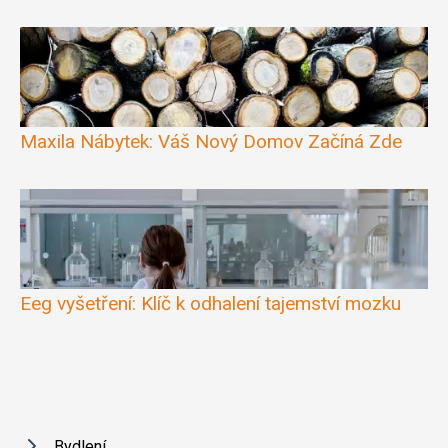
Maxila Nábytek: Váš Nový Domov Začíná Zde
Eeg vyšetření: Klíč k odhalení tajemství mozku
Bydlení