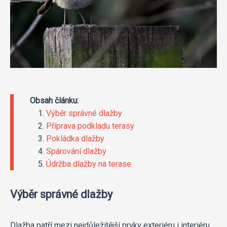
Obsah článku:
Výběr správné dlažby
Příprava podkladu terasy
Pokládka dlažby
Spárování dlažby
Údržba dlažby na terase
Výběr správné dlažby
Dlažba patří mezi nejdůležitější prvky exteriéru i interiéru.