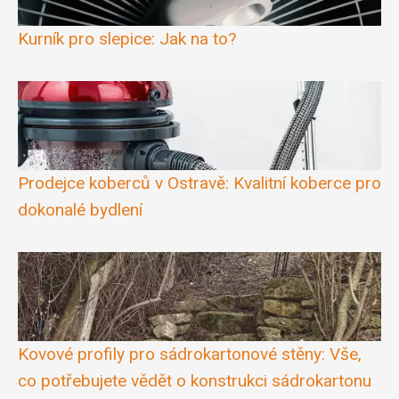
Kurník pro slepice: Jak na to?
Prodejce koberců v Ostravě: Kvalitní koberce pro
dokonalé bydlení
Kovové profily pro sádrokartonové stěny: Vše,
co potřebujete vědět o konstrukci sádrokartonu