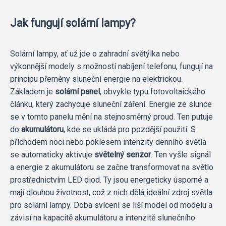
Jak fungují solární lampy?
Solární lampy, ať už jde o zahradní světýlka nebo
výkonnější modely s možností nabíjení telefonu, fungují na
principu přeměny sluneční energie na elektrickou.
Základem je
solární panel
, obvykle typu fotovoltaického
článku, který zachycuje sluneční záření. Energie ze slunce
se v tomto panelu mění na stejnosměrný proud. Ten putuje
do
akumulátoru
, kde se ukládá pro pozdější použití. S
příchodem noci nebo poklesem intenzity denního světla
se automaticky aktivuje
světelný senzor
. Ten vyšle signál
a energie z akumulátoru se začne transformovat na světlo
prostřednictvím LED diod. Ty jsou energeticky úsporné a
mají dlouhou životnost, což z nich dělá ideální zdroj světla
pro solární lampy. Doba svícení se liší model od modelu a
závisí na kapacitě akumulátoru a intenzitě slunečního