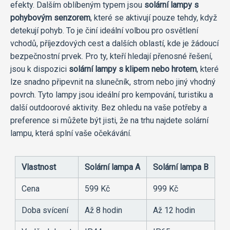
efekty. Dalším oblíbeným typem jsou
solární lampy s
pohybovým senzorem
, které se aktivují pouze tehdy, když
detekují pohyb. To je činí ideální volbou pro osvětlení
vchodů, příjezdových cest a dalších oblastí, kde je žádoucí
bezpečnostní prvek. Pro ty, kteří hledají přenosné řešení,
jsou k dispozici
solární lampy s klipem nebo hrotem
, které
lze snadno připevnit na slunečník, strom nebo jiný vhodný
povrch. Tyto lampy jsou ideální pro kempování, turistiku a
další outdoorové aktivity. Bez ohledu na vaše potřeby a
preference si můžete být jisti, že na trhu najdete solární
lampu, která splní vaše očekávání.
Vlastnost
Solární lampa A
Solární lampa B
Cena
599 Kč
999 Kč
Doba svícení
Až 8 hodin
Až 12 hodin