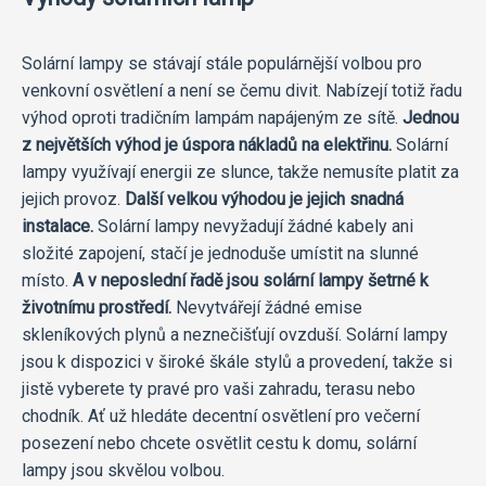
Solární lampy se stávají stále populárnější volbou pro
venkovní osvětlení a není se čemu divit. Nabízejí totiž řadu
výhod oproti tradičním lampám napájeným ze sítě.
Jednou
z největších výhod je úspora nákladů na elektřinu.
Solární
lampy využívají energii ze slunce, takže nemusíte platit za
jejich provoz.
Další velkou výhodou je jejich snadná
instalace.
Solární lampy nevyžadují žádné kabely ani
složité zapojení, stačí je jednoduše umístit na slunné
místo.
A v neposlední řadě jsou solární lampy šetrné k
životnímu prostředí.
Nevytvářejí žádné emise
skleníkových plynů a neznečišťují ovzduší. Solární lampy
jsou k dispozici v široké škále stylů a provedení, takže si
jistě vyberete ty pravé pro vaši zahradu, terasu nebo
chodník. Ať už hledáte decentní osvětlení pro večerní
posezení nebo chcete osvětlit cestu k domu, solární
lampy jsou skvělou volbou.