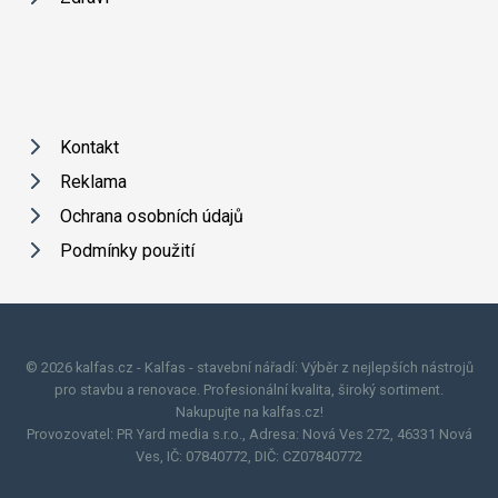
Kontakt
Reklama
Ochrana osobních údajů
Podmínky použití
© 2026 kalfas.cz - Kalfas - stavební nářadí: Výběr z nejlepších nástrojů
pro stavbu a renovace. Profesionální kvalita, široký sortiment.
Nakupujte na kalfas.cz!
Provozovatel: PR Yard media s.r.o., Adresa: Nová Ves 272, 46331 Nová
Ves, IČ: 07840772, DIČ: CZ07840772