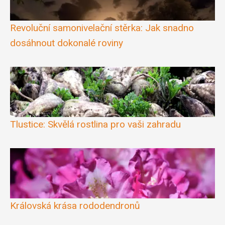
Revoluční samonivelační stěrka: Jak snadno
dosáhnout dokonalé roviny
Tlustice: Skvělá rostlina pro vaši zahradu
Královská krása rododendronů