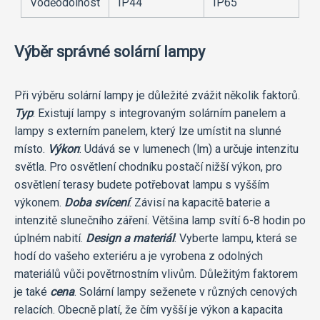
Voděodolnost
IP44
IP65
Výběr správné solární lampy
Při výběru solární lampy je důležité zvážit několik faktorů.
Typ
: Existují lampy s integrovaným solárním panelem a
lampy s externím panelem, který lze umístit na slunné
místo.
Výkon
: Udává se v lumenech (lm) a určuje intenzitu
světla. Pro osvětlení chodníku postačí nižší výkon, pro
osvětlení terasy budete potřebovat lampu s vyšším
výkonem.
Doba svícení
: Závisí na kapacitě baterie a
intenzitě slunečního záření. Většina lamp svítí 6-8 hodin po
úplném nabití.
Design a materiál
: Vyberte lampu, která se
hodí do vašeho exteriéru a je vyrobena z odolných
materiálů vůči povětrnostním vlivům. Důležitým faktorem
je také
cena
. Solární lampy seženete v různých cenových
relacích. Obecně platí, že čím vyšší je výkon a kapacita