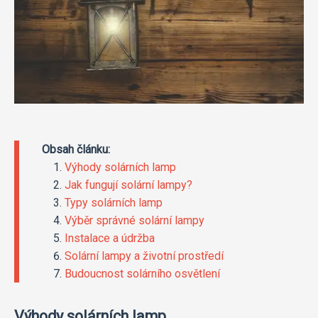
Obsah článku:
Výhody solárních lamp
Jak fungují solární lampy?
Typy solárních lamp
Výběr správné solární lampy
Instalace a údržba
Solární lampy a životní prostředí
Budoucnost solárního osvětlení
Výhody solárních lamp