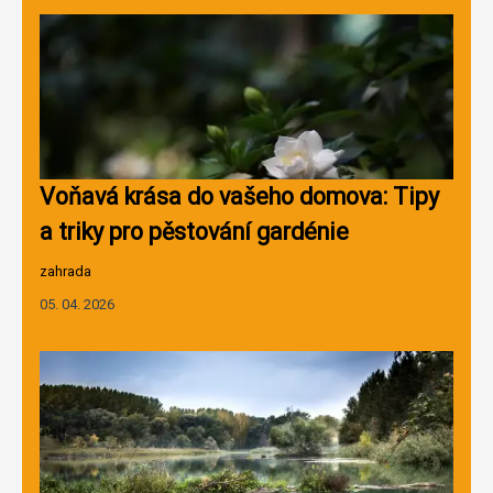
Voňavá krása do vašeho domova: Tipy
a triky pro pěstování gardénie
zahrada
05. 04. 2026