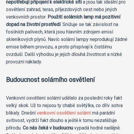
nepotřebují připojení k elektrické síti
a jsou tak ideální pro
osvětlení zahrad, teras, příjezdových cest nebo jiných
venkovních prostor.
Použití solárních lamp má pozitivní
dopad na životní prostředí
. Snižuje se tak závislost na
fosilních palivech, která jsou hlavním zdrojem emisí
skleníkových plynů. Navíc solární lampy neprodukují žádné
emise během provozu, a proto přispívají k čistšímu
ovzduší. Další výhodou je jejich dlouhá životnost a nízké
provozní náklady.
Budoucnost solárního osvětlení
Venkovní osvětlení solární udělalo za poslední roky fakt
velký skok. Už to nejsou ty chabé světýlka, co dřív sotva
blikaly. Dnešní
venkovní osvětlení solární
má parádní
svítivost, vydrží fakt dlouho a ještě k tomu nezatěžuje
přírodu.
Co nás čeká v budoucnu
vypadá hodně nadějně.