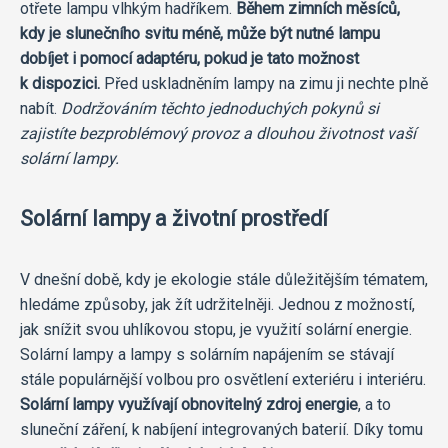
otřete lampu vlhkým hadříkem.
Během zimních měsíců,
kdy je slunečního svitu méně, může být nutné lampu
dobíjet i pomocí adaptéru, pokud je tato možnost
k dispozici.
Před uskladněním lampy na zimu ji nechte plně
nabít.
Dodržováním těchto jednoduchých pokynů si
zajistíte bezproblémový provoz a dlouhou životnost vaší
solární lampy.
Solární lampy a životní prostředí
V dnešní době, kdy je ekologie stále důležitějším tématem,
hledáme způsoby, jak žít udržitelněji. Jednou z možností,
jak snížit svou uhlíkovou stopu, je využití solární energie.
Solární lampy a lampy s solárním napájením se stávají
stále populárnější volbou pro osvětlení exteriéru i interiéru.
Solární lampy využívají obnovitelný zdroj energie
, a to
sluneční záření, k nabíjení integrovaných baterií. Díky tomu