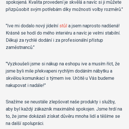
spokojená. Kvalita provedení je skvělá a navíc si ji můžete
přizpůsobit svým potřebám díky možnosti volby rozměrů."
"Ive mi dodalo nový jídelní
stůl
a jsem naprosto nadšená!
Krásně se hodí do mého interiéru a navíc je velmi stabilní.
Děkuji za rychlé dodání i za profesionální přístup
zaměstnanců."
"Vyzkoušeli jsme si nákup na eshopu ive a musím říct, že
jsme byli mile překvapeni rychlým dodáním nábytku a
skvělou komunikací s týmem ive. Určitě u Vás budeme
nakupovat i nadále!"
Snažíme se neustále zlepšovat naše produkty i služby,
aby byl každý zákazník maximálně spokojen. Jsme hrdí na
to, že jsme dokázali získat důvěru mnoha lidí a těšíme se
na další spolupráci.