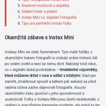
Kreativní možnosti a doplňky
Sdílení fotek s přáteli
Instax Mini vs. digitální fotografie
Tipy pro perfektní Instax fotky
Okamžitá zábava s Instax Mini
Instaxy Mini se staly fenoménem. Tyto malé foťáky s
okamžitým tiskem fotografií si získaly srdce milionů lidí
po celém světě a není se čemu divit. Nabízejí totiž něco,
co v digitální době postrádáme –
hmatatelné vzpomínky,
které můžeme držet v ruce a sdílet s blízkými
. Stačí jen
zamířit, zmáčknout spoušť a během pár sekund se před
vašima očima začne objevovat fotografie.
Kouzlo
okamžitého tisku spočívá v jeho spontánnosti a
autenticitě.
Fotky z Instaxu Mini jsou často nedokonalé, s
vinětací a specifickým barevným podáním, ale právě to jim