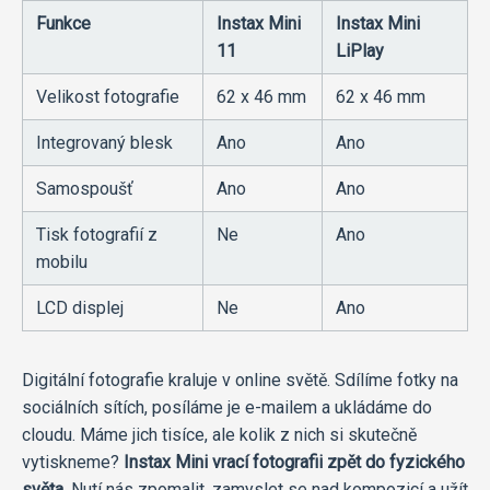
Funkce
Instax Mini
Instax Mini
11
LiPlay
Velikost fotografie
62 x 46 mm
62 x 46 mm
Integrovaný blesk
Ano
Ano
Samospoušť
Ano
Ano
Tisk fotografií z
Ne
Ano
mobilu
LCD displej
Ne
Ano
Digitální fotografie kraluje v online světě. Sdílíme fotky na
sociálních sítích, posíláme je e-mailem a ukládáme do
cloudu. Máme jich tisíce, ale kolik z nich si skutečně
vytiskneme?
Instax Mini vrací fotografii zpět do fyzického
světa.
Nutí nás zpomalit, zamyslet se nad kompozicí a užít