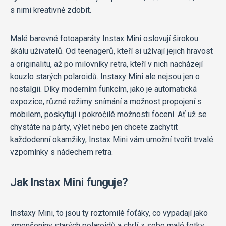
s nimi kreativně zdobit.
Malé barevné fotoaparáty Instax Mini oslovují širokou
škálu uživatelů. Od teenagerů, kteří si užívají jejich hravost
a originalitu, až po milovníky retra, kteří v nich nacházejí
kouzlo starých polaroidů. Instaxy Mini ale nejsou jen o
nostalgii. Díky moderním funkcím, jako je automatická
expozice, různé režimy snímání a možnost propojení s
mobilem, poskytují i pokročilé možnosti focení. Ať už se
chystáte na párty, výlet nebo jen chcete zachytit
každodenní okamžiky, Instax Mini vám umožní tvořit trvalé
vzpomínky s nádechem retra.
Jak Instax Mini funguje?
Instaxy Mini, to jsou ty roztomilé foťáky, co vypadají jako
zmenšeniny starých polaroidů a chrlí z sebe malé fotky.