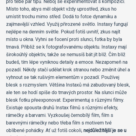
pro tebe pár tipů. Neboj se experimentovat s kompozicí.
Místo toho, abys měl objekt vždy uprostřed, zkus ho
umístit trochu mimo střed. Dodá to fotce dynamiku a
zajímavější vzhled. Využij přirozené světlo. Instaxy fungují
nejlépe na denním světle. Pokud fotíš uvnitř, zkus najít
místo u okna. Vyhni se focení proti slunci, fotka by byla
tmavá. Přibliž se k fotografovanému objektu. Instaxy mají
širokoúhlý objektiv, takže se nemusíš bát jít blíž. Čím blíž
budeš, tím lépe vyniknou detaily a emoce. Nezapomeň na
pozadí. Někdy stačí udělat krok stranou nebo změnit úhel a
vyhnout se tak rušivým elementům v pozadí. Používej
blesk s rozmyslem. Většina Instaxů má zabudovaný blesk,
ale ten se hodí spíše do tmavých prostor. Na slunci může
blesk fotku přeexponovat. Experimentuj s různými filmy.
Existuje spousta druhů Instax filmů s různými efekty,
rámečky a barvami. Vyzkoušej černobílý film, film s
barevnými rámečky nebo třeba film s motivem tvé
oblíbené pohádky. Ať už fotíš cokoli,
nejdůležitější je se u