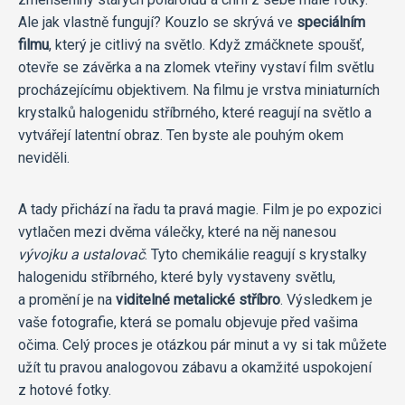
Ale jak vlastně fungují? Kouzlo se skrývá ve
speciálním
filmu
, který je citlivý na světlo. Když zmáčknete spoušť,
otevře se závěrka a na zlomek vteřiny vystaví film světlu
procházejícímu objektivem. Na filmu je vrstva miniaturních
krystalků halogenidu stříbrného, které reagují na světlo a
vytvářejí latentní obraz. Ten byste ale pouhým okem
neviděli.
A tady přichází na řadu ta pravá magie. Film je po expozici
vytlačen mezi dvěma válečky, které na něj nanesou
vývojku a ustalovač
. Tyto chemikálie reagují s krystalky
halogenidu stříbrného, které byly vystaveny světlu,
a promění je na
viditelné metalické stříbro
. Výsledkem je
vaše fotografie, která se pomalu objevuje před vašima
očima. Celý proces je otázkou pár minut a vy si tak můžete
užít tu pravou analogovou zábavu a okamžité uspokojení
z hotové fotky.