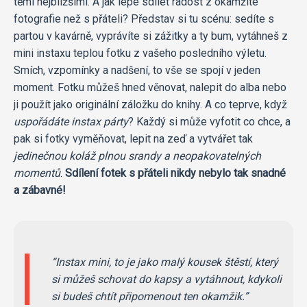
těmi nejbližšími. A jak lépe sdílet radost z okamžité
fotografie než s přáteli? Představ si tu scénu: sedíte s
partou v kavárně, vyprávíte si zážitky a ty bum, vytáhneš z
mini instaxu teplou fotku z vašeho posledního výletu.
Smích, vzpomínky a nadšení, to vše se spojí v jeden
moment. Fotku můžeš hned věnovat, nalepit do alba nebo
ji použít jako originální záložku do knihy. A co teprve, když
uspořádáte instax párty
? Každý si může vyfotit co chce, a
pak si fotky vyměňovat, lepit na zeď a vytvářet tak
jedinečnou koláž plnou srandy a neopakovatelných
momentů
.
Sdílení fotek s přáteli nikdy nebylo tak snadné
a zábavné!
Instax mini, to je jako malý kousek štěstí, který
si můžeš schovat do kapsy a vytáhnout, kdykoli
si budeš chtít připomenout ten okamžik.