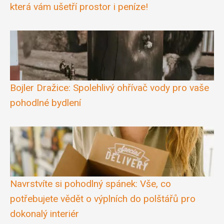
která vám ušetří prostor i peníze!
Bojler Dražice: Spolehlivý ohřívač vody pro vaše
pohodlné bydlení
Navrstvíte si pohodlný spánek: Vše, co
potřebujete vědět o výplních do polštářů pro
dokonalý interiér