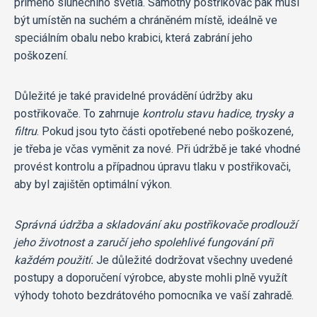
přímého slunečního světla. Samotný postřikovač pak musí
být umístěn na suchém a chráněném místě, ideálně ve
speciálním obalu nebo krabici, která zabrání jeho
poškození.
Důležité je také pravidelné provádění údržby aku
postřikovače. To zahrnuje
kontrolu stavu hadice, trysky a
filtru
. Pokud jsou tyto části opotřebené nebo poškozené,
je třeba je včas vyměnit za nové. Při údržbě je také vhodné
provést kontrolu a případnou úpravu tlaku v postřikovači,
aby byl zajištěn optimální výkon.
Správná údržba a skladování aku postřikovače prodlouží
jeho životnost a zaručí jeho spolehlivé fungování při
každém použití.
Je důležité dodržovat všechny uvedené
postupy a doporučení výrobce, abyste mohli plně využít
výhody tohoto bezdrátového pomocníka ve vaší zahradě.