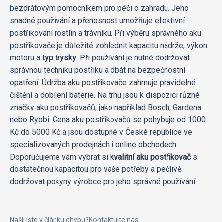
bezdrátovým pomocníkem pro péči o zahradu. Jeho
snadné používání a přenosnost umožňuje efektivní
postřikování rostlin a trávníku. Při výběru správného aku
postřikovače je důležité zohlednit kapacitu nádrže, výkon
motoru a
typ trysky
. Při používání je nutné dodržovat
správnou techniku postřiku a dbát na bezpečnostní
opatření. Údržba aku postřikovače zahrnuje pravidelné
čištění a dobíjení baterie. Na trhu jsou k dispozici různé
značky aku postřikovačů, jako například Bosch, Gardena
nebo Ryobi. Cena aku postřikovačů se pohybuje od 1000
Kč do 5000 Kč a jsou dostupné v České republice ve
specializovaných prodejnách i online obchodech.
Doporučujeme vám vybrat si
kvalitní aku postřikovač
s
dostatečnou kapacitou pro vaše potřeby a pečlivě
dodržovat pokyny výrobce pro jeho správné používání.
Našli jste v článku chybu?
Kontaktujte nás