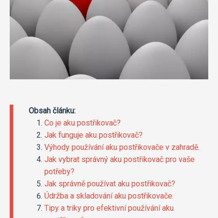
Obsah článku:
Co je aku postřikovač?
Jak funguje aku postřikovač?
Výhody používání aku postřikovače v zahradě.
Jak vybrat správný aku postřikovač pro vaše
potřeby?
Jak správně používat aku postřikovač?
Údržba a skladování aku postřikovače.
Tipy a triky pro efektivní používání aku