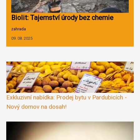
Biolit: Tajemství úrody bez chemie
zahrada
09. 08. 2025
Exkluzivní nabídka: Prodej bytu v Pardubicích -
Nový domov na dosah!