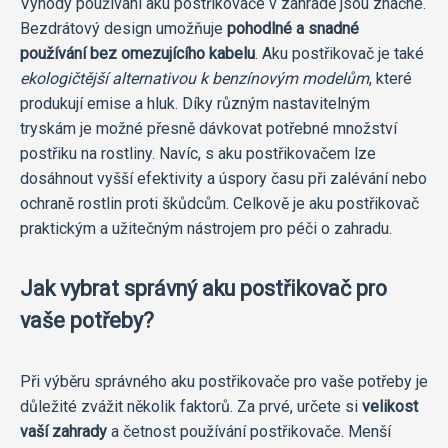
Výhody používání aku postřikovače v zahradě jsou značné.
Bezdrátový design umožňuje
pohodlné a snadné
používání bez omezujícího kabelu
. Aku postřikovač je také
ekologičtější alternativou k benzínovým modelům
, které
produkují emise a hluk. Díky různým nastavitelným
tryskám je možné přesně dávkovat potřebné množství
postřiku na rostliny. Navíc, s aku postřikovačem lze
dosáhnout vyšší efektivity a úspory času při zalévání nebo
ochraně rostlin proti škůdcům. Celkově je aku postřikovač
praktickým a užitečným nástrojem pro péči o zahradu.
Jak vybrat správný aku postřikovač pro
vaše potřeby?
Při výběru správného aku postřikovače pro vaše potřeby je
důležité zvážit několik faktorů. Za prvé, určete si
velikost
vaší zahrady
a četnost používání postřikovače. Menší