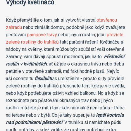
Výhody květináčů
Když přemýšlíte o tom, jak si vytvořit vlastní
otevřenou
zahradu
nebo zkrášlit domov, podobně jako když zvažujete
pěstování
pampové trávy
nebo jiných rostlin, jsou
převislé
zelené rostliny do truhlíků
fakt parádní řešení. Květináče a
nádoby na květiny, které můžou být součástí vaší otevřené
zahrady, vám dávají spoustu možností, jak na to.
Pěstování
rostlin v květináčích
, ať už jde o okrasnou trávu nebo třeba
petúnie v otevřené zahradě, má fakt hodně plusů. Nejvíc
asi oceníte tu
flexibilitu
s umístěním - prostě si ty převislé
zelené rostliny do truhlíků přesunete tam, kde je víc světla,
nebo když potřebujete oživit vzhled balkonu. No a když se
rozhodnete pro pěstování okrasných trav nebo jiných
rostlin, můžete je mít i tam, kde normálně není půda - třeba
na terase nebo v bytě. Co je taky super, je ta
lepší kontrola
nad podmínkami pěstování
. V truhlíku si namícháte půdu
podle potřeby, a když vidíte, že rostliny potřebují extra