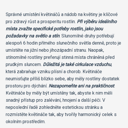
Správné umístění květináčů a nádob na květiny je klíčové
pro zdravý růst a prosperitu rostlin.
Při výběru ideálního
místa zvažte specifické potřeby rostlin, jako jsou
požadavky na světlo a stín
. Slunomilné druhy potřebují
alespoň 6 hodin přímého slunečního světla denně, proto je
umístěte na jižní nebo jihozápadní stranu. Naopak,
stínomilné rostliny preferují stinná místa chráněná před
prudkým sluncem.
Důležitá je také cirkulace vzduchu
,
která zabraňuje vzniku plísní a chorob. Květináče
neumisťujte příliš blízko sebe, aby měly rostliny dostatek
prostoru pro dýchání.
Nezapomeňte ani na praktičnost
.
Květináče by měly být umístěny tak, abyste k nim měli
snadný přístup pro zalévání, hnojení a další péči. V
neposlední řadě zohledněte estetickou stránku a
rozmístěte květináče tak, aby tvořily harmonický celek s
okolním prostředím.