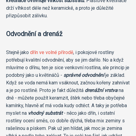
květináče ovlivňuje vlhkost substrátu.
Plastové květináče
drží vlhkost déle než keramické, a proto je důležité
přizpůsobit zálivku.
Odvodnění a drenáž
Stejně jako
dřín ve volné přírodě
, i pokojové rostliny
potřebují kvalitní odvodnění, aby se jim dařilo. No a když
mluvíme o dřínu, ten je sice venkovní rostlina, ale princip je
podobný jako u květináčů -
správné odvodnění
je základ.
Když se voda nemá kam vsáknout, začnou kořeny zahnívat
a je po rostlině. Proto je fakt důležitá
drenážní vrstva
na
dně - můžete použít keramzit, štěrk nebo třeba obyčejné
kamínky, hlavně ať má voda kudy odtéct. A taky je potřeba
myslet na
vhodný substrát
- něco jako dřín, i ostatní
rostliny ocení směs, co dobře dýchá, třeba mix zeminy s
rašelinou a pískem. Pak už jen hlídat, jak moc je zemina
vlhká a podle toho zalévat. To je celý ten fígl, jak udržet