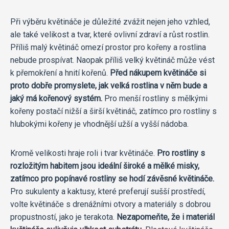
Při výběru květináče je důležité zvážit nejen jeho vzhled,
ale také velikost a tvar, které ovlivní zdraví a růst rostlin.
Příliš malý květináč omezí prostor pro kořeny a rostlina
nebude prospívat. Naopak příliš velký květináč může vést
k přemokření a hnití kořenů.
Před nákupem květináče si
proto dobře promyslete, jak velká rostlina v něm bude a
jaký má kořenový systém.
Pro menší rostliny s mělkými
kořeny postačí nižší a širší květináč, zatímco pro rostliny s
hlubokými kořeny je vhodnější užší a vyšší nádoba.
Kromě velikosti hraje roli i tvar květináče.
Pro rostliny s
rozložitým habitem jsou ideální široké a mělké misky,
zatímco pro popínavé rostliny se hodí závěsné květináče.
Pro sukulenty a kaktusy, které preferují sušší prostředí,
volte květináče s drenážními otvory a materiály s dobrou
propustností, jako je terakota.
Nezapomeňte, že i materiál