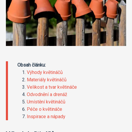
Obsah článku:
Výhody květináčů
Materiály květináčů
Velikost a tvar květináče
Odvodnění a drenáž
Umístění květináčů
Péče o květináče
Inspirace a nápady