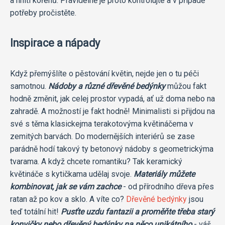
a hnití kořenů. Pravidelně je proto kontrolujte a v případě
potřeby pročistěte.
Inspirace a nápady
Když přemýšlíte o pěstování květin, nejde jen o tu péči
samotnou.
Nádoby a různé dřevěné bedýnky
můžou fakt
hodně změnit, jak celej prostor vypadá, ať už doma nebo na
zahradě. A možností je fakt hodně! Minimalisti si přijdou na
své s těma klasickejma terakotovýma květináčema v
zemitých barvách. Do modernějších interiérů se zase
parádně hodí takový ty betonový nádoby s geometrickýma
tvarama. A když chcete romantiku? Tak keramický
květináče s kytičkama udělaj svoje.
Materiály můžete
kombinovat, jak se vám zachce
- od přírodního dřeva přes
ratan až po kov a sklo. A víte co?
Dřevěné bedýnky
jsou
teď totální hit!
Pusťte uzdu fantazii a proměňte třeba starý
konvičky nebo dřevěný bedýnky na něco unikátního
- váš