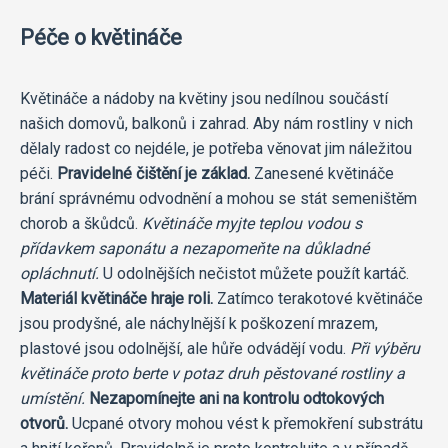
Péče o květináče
Květináče a nádoby na květiny jsou nedílnou součástí
našich domovů, balkonů i zahrad. Aby nám rostliny v nich
dělaly radost co nejdéle, je potřeba věnovat jim náležitou
péči.
Pravidelné čištění je základ.
Zanesené květináče
brání správnému odvodnění a mohou se stát semeništěm
chorob a škůdců.
Květináče myjte teplou vodou s
přídavkem saponátu a nezapomeňte na důkladné
opláchnutí.
U odolnějších nečistot můžete použít kartáč.
Materiál květináče hraje roli.
Zatímco terakotové květináče
jsou prodyšné, ale náchylnější k poškození mrazem,
plastové jsou odolnější, ale hůře odvádějí vodu.
Při výběru
květináče proto berte v potaz druh pěstované rostliny a
umístění.
Nezapomínejte ani na kontrolu odtokových
otvorů.
Ucpané otvory mohou vést k přemokření substrátu