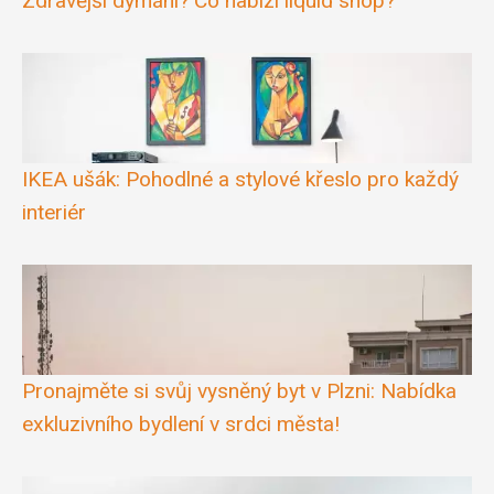
Zdravější dýmání? Co nabízí liquid shop?
IKEA ušák: Pohodlné a stylové křeslo pro každý
interiér
Pronajměte si svůj vysněný byt v Plzni: Nabídka
exkluzivního bydlení v srdci města!