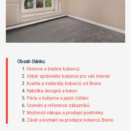
Obsah článku:
Historie a tradice koberců
Výběr správného koberce pro váš interiér
Kvalita a materiály koberců od Breno
Nabídka designů a barev
Péče o koberce a jejich čištění
Ocenění a reference zákazníků
Možnosti nákupu a prodejní podmínky
Závěr a kontakt na prodejce koberců Breno