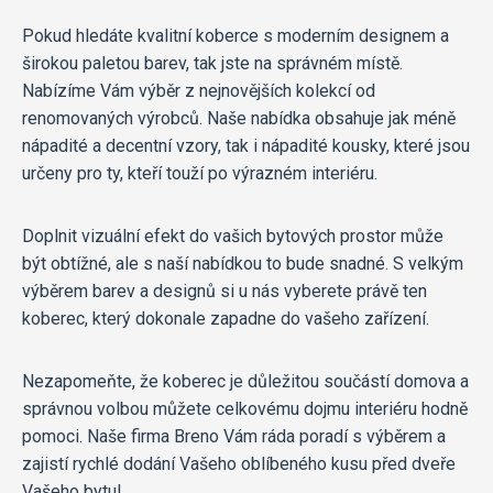
Pokud hledáte kvalitní koberce s moderním designem a
širokou paletou barev, tak jste na správném místě.
Nabízíme Vám výběr z nejnovějších kolekcí od
renomovaných výrobců. Naše nabídka obsahuje jak méně
nápadité a decentní vzory, tak i nápadité kousky, které jsou
určeny pro ty, kteří touží po výrazném interiéru.
Doplnit vizuální efekt do vašich bytových prostor může
být obtížné, ale s naší nabídkou to bude snadné. S velkým
výběrem barev a designů si u nás vyberete právě ten
koberec, který dokonale zapadne do vašeho zařízení.
Nezapomeňte, že koberec je důležitou součástí domova a
správnou volbou můžete celkovému dojmu interiéru hodně
pomoci. Naše firma Breno Vám ráda poradí s výběrem a
zajistí rychlé dodání Vašeho oblíbeného kusu před dveře
Vašeho bytu!