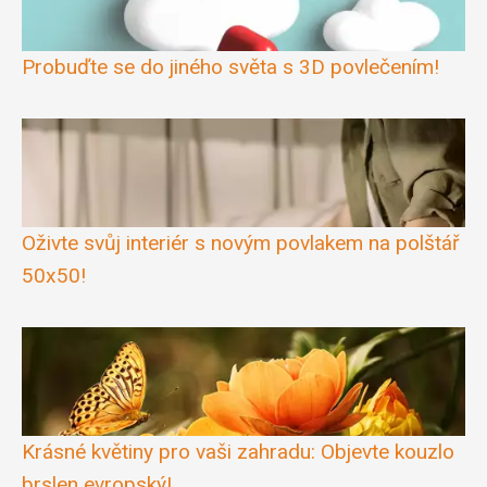
Probuďte se do jiného světa s 3D povlečením!
Oživte svůj interiér s novým povlakem na polštář
50x50!
Krásné květiny pro vaši zahradu: Objevte kouzlo
brslen evropský!