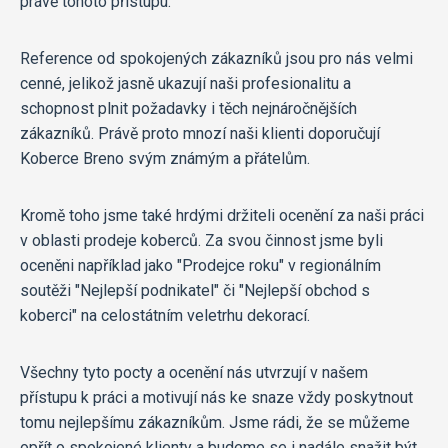
právě tohoto přístupu.
Reference od spokojených zákazníků jsou pro nás velmi
cenné, jelikož jasně ukazují naši profesionalitu a
schopnost plnit požadavky i těch nejnáročnějších
zákazníků. Právě proto mnozí naši klienti doporučují
Koberce Breno svým známým a přátelům.
Kromě toho jsme také hrdými držiteli ocenění za naši práci
v oblasti prodeje koberců. Za svou činnost jsme byli
oceněni například jako "Prodejce roku" v regionálním
soutěži "Nejlepší podnikatel" či "Nejlepší obchod s
koberci" na celostátním veletrhu dekorací.
Všechny tyto pocty a ocenění nás utvrzují v našem
přístupu k práci a motivují nás ke snaze vždy poskytnout
tomu nejlepšímu zákazníkům. Jsme rádi, že se můžeme
opřít o spokojené klienty a budeme se i nadále snažit být