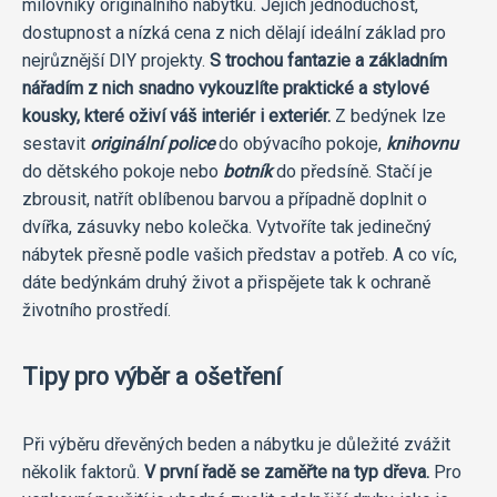
milovníky originálního nábytku. Jejich jednoduchost,
dostupnost a nízká cena z nich dělají ideální základ pro
nejrůznější DIY projekty.
S trochou fantazie a základním
nářadím z nich snadno vykouzlíte praktické a stylové
kousky, které oživí váš interiér i exteriér.
Z bedýnek lze
sestavit
originální police
do obývacího pokoje,
knihovnu
do dětského pokoje nebo
botník
do předsíně. Stačí je
zbrousit, natřít oblíbenou barvou a případně doplnit o
dvířka, zásuvky nebo kolečka. Vytvoříte tak jedinečný
nábytek přesně podle vašich představ a potřeb. A co víc,
dáte bedýnkám druhý život a přispějete tak k ochraně
životního prostředí.
Tipy pro výběr a ošetření
Při výběru dřevěných beden a nábytku je důležité zvážit
několik faktorů.
V první řadě se zaměřte na typ dřeva.
Pro