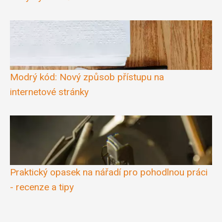
Modrý kód: Nový způsob přístupu na
internetové stránky
Praktický opasek na nářadí pro pohodlnou práci
- recenze a tipy