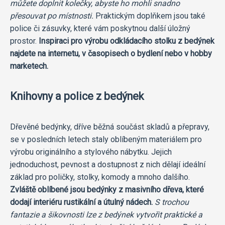
můžete doplnit kolečky, abyste ho mohli snadno
přesouvat po místnosti.
Praktickým doplňkem jsou také
police či zásuvky, které vám poskytnou další úložný
prostor.
Inspiraci pro výrobu odkládacího stolku z bedýnek
najdete na internetu, v časopisech o bydlení nebo v hobby
marketech.
Knihovny a police z bedýnek
Dřevěné bedýnky, dříve běžná součást skladů a přepravy,
se v posledních letech staly oblíbeným materiálem pro
výrobu originálního a stylového nábytku. Jejich
jednoduchost, pevnost a dostupnost z nich dělají ideální
základ pro poličky, stolky, komody a mnoho dalšího.
Zvláště oblíbené jsou bedýnky z masivního dřeva, které
dodají interiéru rustikální a útulný nádech.
S trochou
fantazie a šikovnosti lze z bedýnek vytvořit praktické a