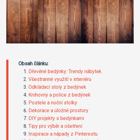
Obsah článku:
Dřevěné bedýnky: Trendy nábytek
Všestranné využití v interiéru
Odkládací stoly z bedýnek
Knihovny a police z bedýnek
Postele a noční stolky
Dekorace a úložné prostory
DIY projekty s bedýnkami
Tipy pro výběr a ošetření
Inspirace a nápady z Pinterestu