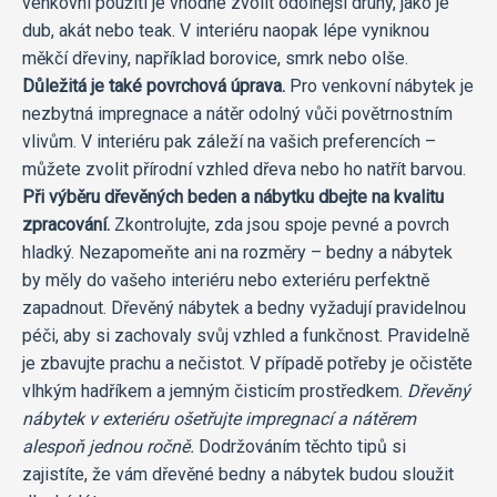
venkovní použití je vhodné zvolit odolnější druhy, jako je
dub, akát nebo teak. V interiéru naopak lépe vyniknou
měkčí dřeviny, například borovice, smrk nebo olše.
Důležitá je také povrchová úprava.
Pro venkovní nábytek je
nezbytná impregnace a nátěr odolný vůči povětrnostním
vlivům. V interiéru pak záleží na vašich preferencích –
můžete zvolit přírodní vzhled dřeva nebo ho natřít barvou.
Při výběru dřevěných beden a nábytku dbejte na kvalitu
zpracování.
Zkontrolujte, zda jsou spoje pevné a povrch
hladký. Nezapomeňte ani na rozměry – bedny a nábytek
by měly do vašeho interiéru nebo exteriéru perfektně
zapadnout. Dřevěný nábytek a bedny vyžadují pravidelnou
péči, aby si zachovaly svůj vzhled a funkčnost. Pravidelně
je zbavujte prachu a nečistot. V případě potřeby je očistěte
vlhkým hadříkem a jemným čisticím prostředkem.
Dřevěný
nábytek v exteriéru ošetřujte impregnací a nátěrem
alespoň jednou ročně.
Dodržováním těchto tipů si
zajistíte, že vám dřevěné bedny a nábytek budou sloužit