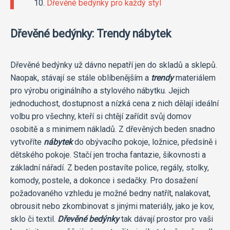
Dřevěné bedýnky pro každý styl
Dřevěné bedýnky: Trendy nábytek
Dřevěné bedýnky už dávno nepatří jen do skladů a sklepů.
Naopak, stávají se stále oblíbenějším a
trendy
materiálem
pro výrobu originálního a stylového nábytku. Jejich
jednoduchost, dostupnost a nízká cena z nich dělají ideální
volbu pro všechny, kteří si chtějí zařídit svůj domov
osobitě a s minimem nákladů. Z dřevěných beden snadno
vytvoříte
nábytek
do obývacího pokoje, ložnice, předsíně i
dětského pokoje. Stačí jen trocha fantazie, šikovnosti a
základní nářadí. Z beden postavíte police, regály, stolky,
komody, postele, a dokonce i sedačky. Pro dosažení
požadovaného vzhledu je možné bedny natřít, nalakovat,
obrousit nebo zkombinovat s jinými materiály, jako je kov,
sklo či textil.
Dřevěné bedýnky
tak dávají prostor pro vaši