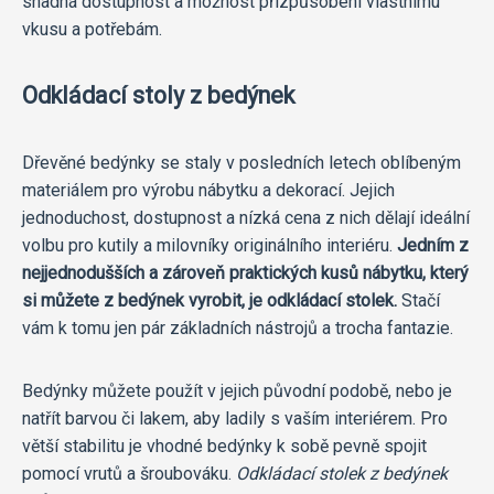
snadná dostupnost a možnost přizpůsobení vlastnímu
vkusu a potřebám.
Odkládací stoly z bedýnek
Dřevěné bedýnky se staly v posledních letech oblíbeným
materiálem pro výrobu nábytku a dekorací. Jejich
jednoduchost, dostupnost a nízká cena z nich dělají ideální
volbu pro kutily a milovníky originálního interiéru.
Jedním z
nejjednodušších a zároveň praktických kusů nábytku, který
si můžete z bedýnek vyrobit, je odkládací stolek.
Stačí
vám k tomu jen pár základních nástrojů a trocha fantazie.
Bedýnky můžete použít v jejich původní podobě, nebo je
natřít barvou či lakem, aby ladily s vaším interiérem. Pro
větší stabilitu je vhodné bedýnky k sobě pevně spojit
pomocí vrutů a šroubováku.
Odkládací stolek z bedýnek