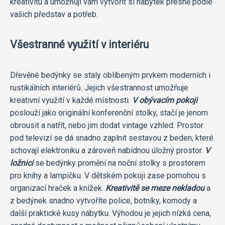
kreativitu a umožňují vám vytvořit si nábytek přesně podle
vašich představ a potřeb.
Všestranné využití v interiéru
Dřevěné bedýnky se staly oblíbeným prvkem moderních i
rustikálních interiérů. Jejich všestrannost umožňuje
kreativní využití v každé místnosti.
V obývacím pokoji
poslouží jako originální konferenční stolky, stačí je jenom
obrousit a natřít, nebo jim dodat vintage vzhled. Prostor
pod televizí se dá snadno zaplnit sestavou z beden, které
schovají elektroniku a zároveň nabídnou úložný prostor.
V
ložnici
se bedýnky promění na noční stolky s prostorem
pro knihy a lampičku. V dětském pokoji zase pomohou s
organizací hraček a knížek.
Kreativitě se meze nekladou
a
z bedýnek snadno vytvoříte police, botníky, komody a
další praktické kusy nábytku. Výhodou je jejich nízká cena,