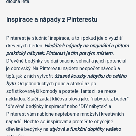
dlouhá léta.
Inspirace a nápady z Pinterestu
Pinterest je studnicí inspirace, a to i pokud jde o využití
dřevěných beden.
Hledáte-li nápady na originální a přitom
praktický nábytek, Pinterest je tím pravým místem.
Dřevěné bedýnky se dají snadno sehnat a jejich potenciál
je obrovský. Na Pinterestu najdete nespočet návodů a
tipů, jak z nich vytvořit
úžasné kousky nábytku do celého
bytu
. Od jednoduchých polic a stolků až po
sofistikovanější komody a postele, fantazii se meze
nekladou. Stačí zadat klíčová slova jako "nábytek z beden",
"dřevěné bedýnky inspirace" nebo "DIY nábytek" a
Pinterest vám nabídne nepřeberné množství kreativních
nápadů. Nechte se inspirovat a proměňte obyčejné
dřevěné bedýnky na
stylové a funkční doplňky vašeho