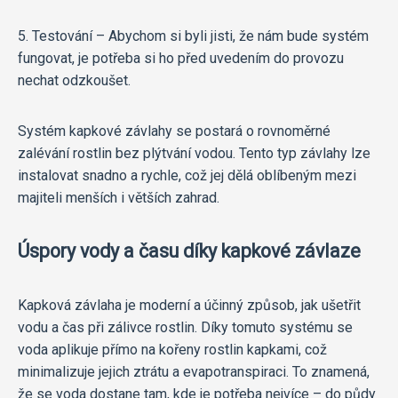
5. Testování – Abychom si byli jisti, že nám bude systém
fungovat, je potřeba si ho před uvedením do provozu
nechat odzkoušet.
Systém kapkové závlahy se postará o rovnoměrné
zalévání rostlin bez plýtvání vodou. Tento typ závlahy lze
instalovat snadno a rychle, což jej dělá oblíbeným mezi
majiteli menších i větších zahrad.
Úspory vody a času díky kapkové závlaze
Kapková závlaha je moderní a účinný způsob, jak ušetřit
vodu a čas při zálivce rostlin. Díky tomuto systému se
voda aplikuje přímo na kořeny rostlin kapkami, což
minimalizuje jejich ztrátu a evapotranspiraci. To znamená,
že se voda dostane tam, kde je potřeba nejvíce – do půdy