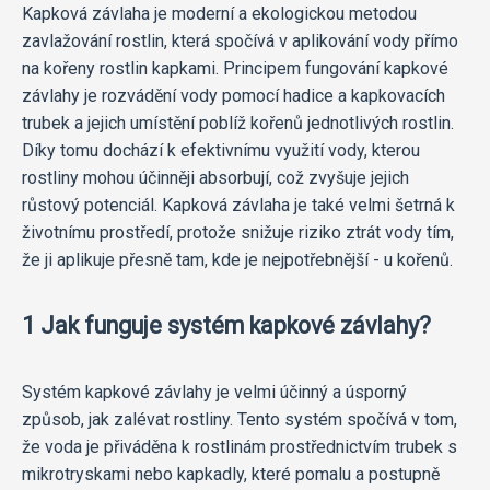
Kapková závlaha je moderní a ekologickou metodou
zavlažování rostlin, která spočívá v aplikování vody přímo
na kořeny rostlin kapkami. Principem fungování kapkové
závlahy je rozvádění vody pomocí hadice a kapkovacích
trubek a jejich umístění poblíž kořenů jednotlivých rostlin.
Díky tomu dochází k efektivnímu využití vody, kterou
rostliny mohou účinněji absorbují, což zvyšuje jejich
růstový potenciál. Kapková závlaha je také velmi šetrná k
životnímu prostředí, protože snižuje riziko ztrát vody tím,
že ji aplikuje přesně tam, kde je nejpotřebnější - u kořenů.
1 Jak funguje systém kapkové závlahy?
Systém kapkové závlahy je velmi účinný a úsporný
způsob, jak zalévat rostliny. Tento systém spočívá v tom,
že voda je přiváděna k rostlinám prostřednictvím trubek s
mikrotryskami nebo kapkadly, které pomalu a postupně