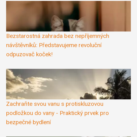
Bezstarostná zahrada bez nepříjemných
návštěvníků: Představujeme revoluční
odpuzovač koček!
Zachraňte svou vanu s protiskluzovou
podložkou do vany - Praktický prvek pro
bezpečné bydlení