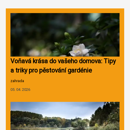
Voňavá krása do vašeho domova: Tipy
a triky pro pěstování gardénie
zahrada
05. 04. 2026