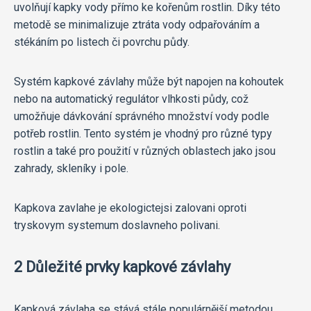
uvolňují kapky vody přímo ke kořenům rostlin. Díky této
metodě se minimalizuje ztráta vody odpařováním a
stékáním po listech či povrchu půdy.
Systém kapkové závlahy může být napojen na kohoutek
nebo na automatický regulátor vlhkosti půdy, což
umožňuje dávkování správného množství vody podle
potřeb rostlin. Tento systém je vhodný pro různé typy
rostlin a také pro použití v různých oblastech jako jsou
zahrady, skleníky i pole.
Kapkova zavlahe je ekologictejsi zalovani oproti
tryskovym systemum doslavneho polivani.
2 Důležité prvky kapkové závlahy
Kapková závlaha se stává stále populárnější metodou