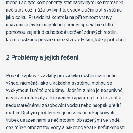
mohou se tyto komponenty stát náchylnými ke hromadění
nečistot, což může ovlivnit tok vody a účinnost systému
jako celku. Pravidelná kontrola na přítomnost vrstvy
usazenin a čištění například pomocí speciálních filtrů
pomohou zajistit dlouhodobé udržení zdravých rostlin,
které dostanou přesné množství vody tam, kde ji potřebují.
2 Problémy a jejich řešení
Použití kapkové závlahy pro zálivku rostlin má mnoho
výhod, nicméně, jako u každého systému, mohou se
vyskytnout i určité problémy. Jedním z nich je nesprávné
nastavení intenzity a frekvence kapání, což může vést k
nedostatečnému zásobování vodou nebo naopak přelití
rostlin. Druhým problémem jsou zanášení kapkových
trubek usazeninami a nečistotami obsaženými ve vodě,
což může omezit tok vody a nakonec vést k nefunkčnosti