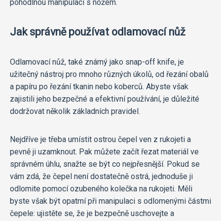
pohodlnou manipulaci s nožem.
Jak správně používat odlamovací nůž
Odlamovací nůž, také známý jako snap-off knife, je
užitečný nástroj pro mnoho různých úkolů, od řezání obalů
a papíru po řezání tkanin nebo koberců. Abyste však
zajistili jeho bezpečné a efektivní používání, je důležité
dodržovat několik základních pravidel.
Nejdříve je třeba umístit ostrou čepel ven z rukojeti a
pevně ji uzamknout. Pak můžete začít řezat materiál ve
správném úhlu, snažte se být co nejpřesnější. Pokud se
vám zdá, že čepel není dostatečně ostrá, jednoduše ji
odlomite pomocí ozubeného kolečka na rukojeti. Měli
byste však být opatrní při manipulaci s odlomenými částmi
čepele: ujistěte se, že je bezpečně uschovejte a