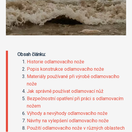
Obsah článku:
Historie odlamovacího nože
Popis konstrukce odlamovacího nože
Materiály používané při výrobě odlamovacího
nože
Jak správně používat odlamovací nůž
Bezpečnostní opatření při práci s odlamovacím
nožem
Výhody a nevýhody odlamovacího nože
Návrhy na vylepšení odlamovacího nože
Použití odlamovacího nože v různých oblastech