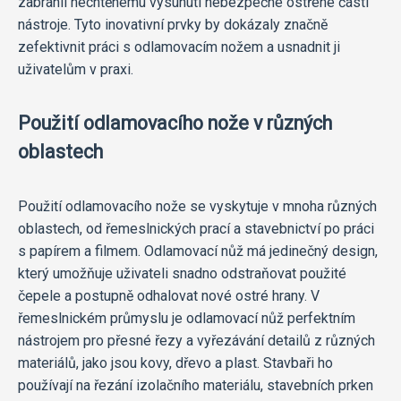
zabránil nechtěnému vysunutí nebezpečné ostřené části
nástroje. Tyto inovativní prvky by dokázaly značně
zefektivnit práci s odlamovacím nožem a usnadnit ji
uživatelům v praxi.
Použití odlamovacího nože v různých
oblastech
Použití odlamovacího nože se vyskytuje v mnoha různých
oblastech, od řemeslnických prací a stavebnictví po práci
s papírem a filmem. Odlamovací nůž má jedinečný design,
který umožňuje uživateli snadno odstraňovat použité
čepele a postupně odhalovat nové ostré hrany. V
řemeslnickém průmyslu je odlamovací nůž perfektním
nástrojem pro přesné řezy a vyřezávání detailů z různých
materiálů, jako jsou kovy, dřevo a plast. Stavbaři ho
používají na řezání izolačního materiálu, stavebních prken