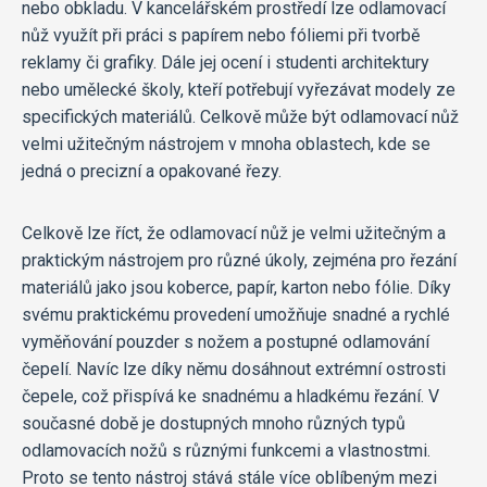
nebo obkladu. V kancelářském prostředí lze odlamovací
nůž využít při práci s papírem nebo fóliemi při tvorbě
reklamy či grafiky. Dále jej ocení i studenti architektury
nebo umělecké školy, kteří potřebují vyřezávat modely ze
specifických materiálů. Celkově může být odlamovací nůž
velmi užitečným nástrojem v mnoha oblastech, kde se
jedná o precizní a opakované řezy.
Celkově lze říct, že odlamovací nůž je velmi užitečným a
praktickým nástrojem pro různé úkoly, zejména pro řezání
materiálů jako jsou koberce, papír, karton nebo fólie. Díky
svému praktickému provedení umožňuje snadné a rychlé
vyměňování pouzder s nožem a postupné odlamování
čepelí. Navíc lze díky němu dosáhnout extrémní ostrosti
čepele, což přispívá ke snadnému a hladkému řezání. V
současné době je dostupných mnoho různých typů
odlamovacích nožů s různými funkcemi a vlastnostmi.
Proto se tento nástroj stává stále více oblíbeným mezi