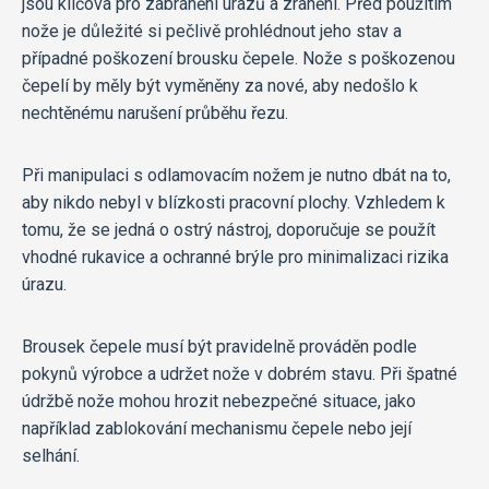
jsou klíčová pro zabránění úrazů a zranění. Před použitím
nože je důležité si pečlivě prohlédnout jeho stav a
případné poškození brousku čepele. Nože s poškozenou
čepelí by měly být vyměněny za nové, aby nedošlo k
nechtěnému narušení průběhu řezu.
Při manipulaci s odlamovacím nožem je nutno dbát na to,
aby nikdo nebyl v blízkosti pracovní plochy. Vzhledem k
tomu, že se jedná o ostrý nástroj, doporučuje se použít
vhodné rukavice a ochranné brýle pro minimalizaci rizika
úrazu.
Brousek čepele musí být pravidelně prováděn podle
pokynů výrobce a udržet nože v dobrém stavu. Při špatné
údržbě nože mohou hrozit nebezpečné situace, jako
například zablokování mechanismu čepele nebo její
selhání.