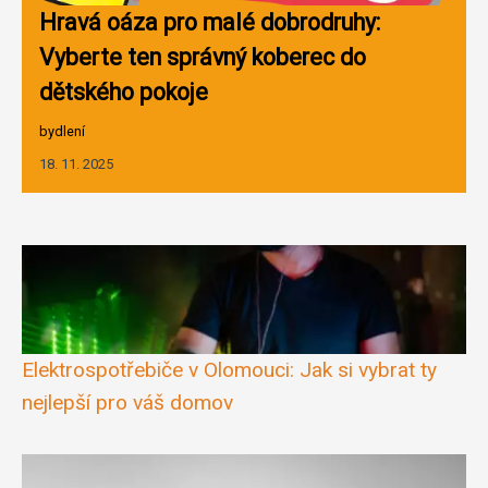
Hravá oáza pro malé dobrodruhy:
Vyberte ten správný koberec do
dětského pokoje
bydlení
18. 11. 2025
Elektrospotřebiče v Olomouci: Jak si vybrat ty
nejlepší pro váš domov