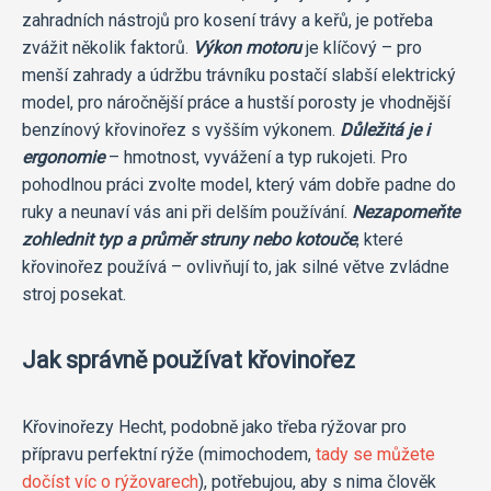
zahradních nástrojů pro kosení trávy a keřů, je potřeba
zvážit několik faktorů.
Výkon motoru
je klíčový – pro
menší zahrady a údržbu trávníku postačí slabší elektrický
model, pro náročnější práce a hustší porosty je vhodnější
benzínový křovinořez s vyšším výkonem.
Důležitá je i
ergonomie
– hmotnost, vyvážení a typ rukojeti. Pro
pohodlnou práci zvolte model, který vám dobře padne do
ruky a neunaví vás ani při delším používání.
Nezapomeňte
zohlednit typ a průměr struny nebo kotouče
, které
křovinořez používá – ovlivňují to, jak silné větve zvládne
stroj posekat.
Jak správně používat křovinořez
Křovinořezy Hecht, podobně jako třeba rýžovar pro
přípravu perfektní rýže (mimochodem,
tady se můžete
dočíst víc o rýžovarech
), potřebujou, aby s nima člověk