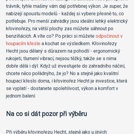
trávník, tyhle mašiny vám dají potřebnej výkon. Je super, že
nabízejí spoustu modelů - každej si vybere přesně to, co
potřebuje. Pro menší zahrádky jsou ideální lehký elektrický
křovinořezy, na větší plochy zas můžete sáhnout po
benzíňácích. A víte co? Po práci si můžete
odpočinout v
houpacím křesle
a kochat se výsledkem. Křovinořezy
Hecht jsou dělaný s důrazem na pohodlí - ergonomický
rukojeti, tlumení vibrací, nejsou těžký, takže se s nima
dobře dělá i dýl. Když už investujete do zahradního náčiní,
chcete něco pořádnýho, že jo? No a stejně jako kvalitní
houpací křeslo doma, i křovinořez Hecht je investice, která
se vyplatí - dostanete spolehlivost, výkon a komfort v
jednom balení.
Na co si dát pozor při výběru
Při výběru křovinořezu Hecht, stejně jako u jiných