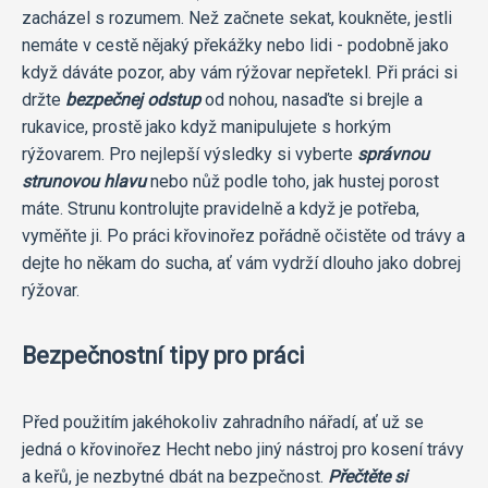
zacházel s rozumem. Než začnete sekat, koukněte, jestli
nemáte v cestě nějaký překážky nebo lidi - podobně jako
když dáváte pozor, aby vám rýžovar nepřetekl. Při práci si
držte
bezpečnej odstup
od nohou, nasaďte si brejle a
rukavice, prostě jako když manipulujete s horkým
rýžovarem. Pro nejlepší výsledky si vyberte
správnou
strunovou hlavu
nebo nůž podle toho, jak hustej porost
máte. Strunu kontrolujte pravidelně a když je potřeba,
vyměňte ji. Po práci křovinořez pořádně očistěte od trávy a
dejte ho někam do sucha, ať vám vydrží dlouho jako dobrej
rýžovar.
Bezpečnostní tipy pro práci
Před použitím jakéhokoliv zahradního nářadí, ať už se
jedná o křovinořez Hecht nebo jiný nástroj pro kosení trávy
a keřů, je nezbytné dbát na bezpečnost.
Přečtěte si