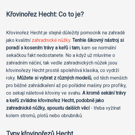
Křovinořez Hecht: Co to je?
Křovinořez Hecht je stejně důležitý pomocník na zahradě
jako kvalitní
zahradnické nůžky
.
Tenhle šikovný nástroj si
poradí s kosením trávy a keřů i tam
, kam se normální
sekačkou fakt nedostanete. No a když už mluvíme o
zahradním náčiní, tak vedle zahradnických nůžek jsou
křovinořezy Hecht prostě spolehlivá klasika, co vydrží
roky.
Můžete si vybrat z různých modelů
, od těch menších
pro běžné zahrádkaření až po pořádné mašiny pro profíky,
co sekají náletové křoviny ve svahu.
A kromě sekání trávy
a keřů zvládne křovinořez Hecht, podobně jako
zahradnické nůžky, spoustu dalších věcí
- třeba vyžínat
kolem stromů, plotů nebo obrubníků.
Typy křovinořezů Hecht