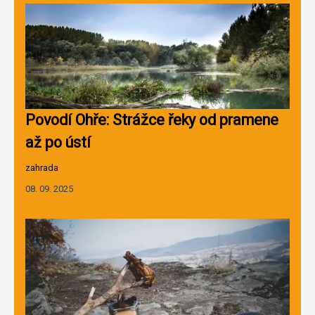
Povodí Ohře: Strážce řeky od pramene
až po ústí
zahrada
08. 09. 2025