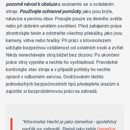
pozorně návod k obsluze
a seznamte se s ovládáním
stroje.
Používejte ochranné pomůcky
, jako jsou brýle,
rukavice a pevnou obuv. Pracujte pouze za denního světla
nebo při dobrém umělém osvětlení. Před zahájením práce
zkontrolujte terén a odstraňte všechny překážky, jako jsou
kameny, větve nebo hračky. Při práci s křovinořezem
udržujte bezpečnou vzdálenost od ostatních osob a zvířat.
Nikdy nenechávejte stroj běžet bez dozoru. Po ukončení
práce stroj vypněte a nechte ho vychladnout. Pravidelně
kontrolujte stav stroje a v případě potřeby ho nechte
opravit v odborném servisu. Dodržováním těchto
jednoduchých bezpečnostních tipů předejdete úrazům a
zajistíte si bezproblémovou práci na zahradě.
Křovinořez Hecht je jako čemeřice - spolehlivý
parťák na zahradě. Stejně jako tahle
čemeřice