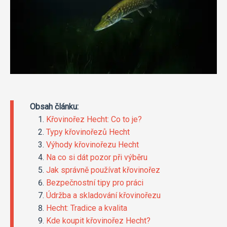
Obsah článku:
Křovinořez Hecht: Co to je?
Typy křovinořezů Hecht
Výhody křovinořezu Hecht
Na co si dát pozor při výběru
Jak správně používat křovinořez
Bezpečnostní tipy pro práci
Údržba a skladování křovinořezu
Hecht: Tradice a kvalita
Kde koupit křovinořez Hecht?