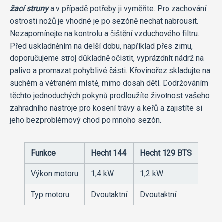
žací struny
a v případě potřeby ji vyměňte. Pro zachování
ostrosti nožů je vhodné je po sezóně nechat nabrousit.
Nezapomínejte na kontrolu a čištění vzduchového filtru.
Před uskladněním na delší dobu, například přes zimu,
doporučujeme stroj důkladně očistit, vyprázdnit nádrž na
palivo a promazat pohyblivé části. Křovinořez skladujte na
suchém a větraném místě, mimo dosah dětí. Dodržováním
těchto jednoduchých pokynů prodloužíte životnost vašeho
zahradního nástroje pro kosení trávy a keřů a zajistíte si
jeho bezproblémový chod po mnoho sezón.
Funkce
Hecht 144
Hecht 129 BTS
Výkon motoru
1,4 kW
1,2 kW
Typ motoru
Dvoutaktní
Dvoutaktní