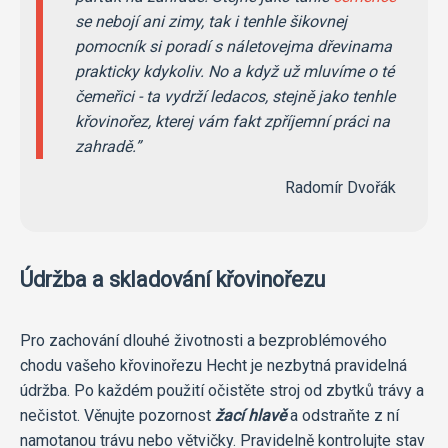
se nebojí ani zimy, tak i tenhle šikovnej
pomocník si poradí s náletovejma dřevinama
prakticky kdykoliv. No a když už mluvíme o té
čemeřici - ta vydrží ledacos, stejně jako tenhle
křovinořez, kterej vám fakt zpříjemní práci na
zahradě.
Radomír Dvořák
Údržba a skladování křovinořezu
Pro zachování dlouhé životnosti a bezproblémového
chodu vašeho křovinořezu Hecht je nezbytná pravidelná
údržba. Po každém použití očistěte stroj od zbytků trávy a
nečistot. Věnujte pozornost
žací hlavě
a odstraňte z ní
namotanou trávu nebo větvičky. Pravidelně kontrolujte stav