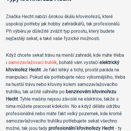
Značka Hecht nabízí širokou škálu křovinořezů, které
uspokojí potřeby jak hobby zahrádkářů, tak profesionálů.
Při výběru je důležité zvážit typ porostu, který budete
nejčastěji sekat, a také vaše fyzické možnosti.
Když chcete sekat trávu na menší zahradě, kde máte třeba
i
samozavlažovací truhlík
, bohatě vám vystačí
elektrický
křovinořez Hecht
. Je fakt lehký a tichý, prostě paráda na
manipulaci. Pokud ale potřebujete něco výkonnějšího, třeba
na hustší trávu nebo křoviny kolem samozavlažovacího
truhlíku, tak určitě sáhněte po
benzinovém křovinořezu
Hecht
. Tyhle mašiny nejsou závislé na elektrice, takže s
nima můžete pracovat kdekoliv. No a když děláte údržbu
profesionálně nebo máte fakt velký pozemek, kde kromě
samozavlažovacího truhlíku potřebujete sekat všechno
možné, tak jsou tady
profesionální křovinořezy Hecht
- ty