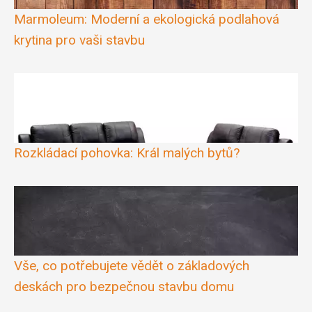
Marmoleum: Moderní a ekologická podlahová
krytina pro vaši stavbu
Rozkládací pohovka: Král malých bytů?
Vše, co potřebujete vědět o základových
deskách pro bezpečnou stavbu domu