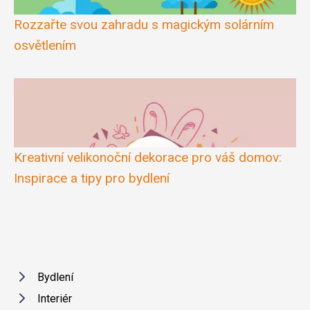
Rozzařte svou zahradu s magickým solárním
osvětlením
Kreativní velikonoční dekorace pro váš domov:
Inspirace a tipy pro bydlení
Bydlení
Interiér