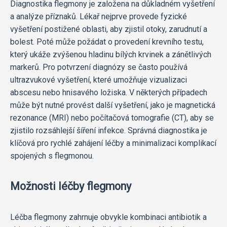
Diagnostika flegmony je založena na důkladném vyšetření
a analýze příznaků. Lékař nejprve provede fyzické
vyšetření postižené oblasti, aby zjistil otoky, zarudnutí a
bolest. Poté může požádat o provedení krevního testu,
který ukáže zvýšenou hladinu bílých krvinek a zánětlivých
markerů. Pro potvrzení diagnózy se často používá
ultrazvukové vyšetření, které umožňuje vizualizaci
abscesu nebo hnisavého ložiska. V některých případech
může být nutné provést další vyšetření, jako je magnetická
rezonance (MRI) nebo počítačová tomografie (CT), aby se
zjistilo rozsáhlejší šíření infekce. Správná diagnostika je
klíčová pro rychlé zahájení léčby a minimalizaci komplikací
spojených s flegmonou.
Možnosti léčby flegmony
Léčba flegmony zahrnuje obvykle kombinaci antibiotik a