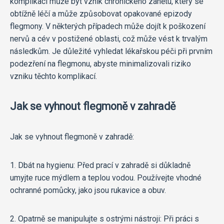
komplikací může být vznik chronického zánětu, který se
obtížně léčí a může způsobovat opakované epizody
flegmony. V některých případech může dojít k poškození
nervů a cév v postižené oblasti, což může vést k trvalým
následkům. Je důležité vyhledat lékařskou péči při prvním
podezření na flegmonu, abyste minimalizovali riziko
vzniku těchto komplikací.
Jak se vyhnout flegmoně v zahradě
Jak se vyhnout flegmoně v zahradě:
1. Dbát na hygienu: Před prací v zahradě si důkladně
umyjte ruce mýdlem a teplou vodou. Používejte vhodné
ochranné pomůcky, jako jsou rukavice a obuv.
2. Opatrně se manipulujte s ostrými nástroji: Při práci s