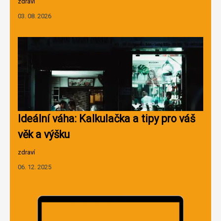
zdraví
03. 08. 2026
Ideální váha: Kalkulačka a tipy pro váš
věk a výšku
zdraví
06. 12. 2025