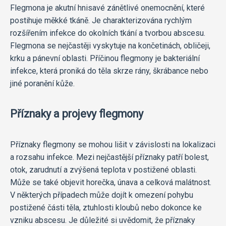
Flegmona je akutní hnisavé zánětlivé onemocnění, které
postihuje měkké tkáně. Je charakterizována rychlým
rozšířením infekce do okolních tkání a tvorbou abscesu.
Flegmona se nejčastěji vyskytuje na končetinách, obličeji,
krku a pánevní oblasti. Příčinou flegmony je bakteriální
infekce, která proniká do těla skrze rány, škrábance nebo
jiné poranění kůže.
Příznaky a projevy flegmony
Příznaky flegmony se mohou lišit v závislosti na lokalizaci
a rozsahu infekce. Mezi nejčastější příznaky patří bolest,
otok, zarudnutí a zvýšená teplota v postižené oblasti.
Může se také objevit horečka, únava a celková malátnost.
V některých případech může dojít k omezení pohybu
postižené části těla, ztuhlosti kloubů nebo dokonce ke
vzniku abscesu. Je důležité si uvědomit, že příznaky