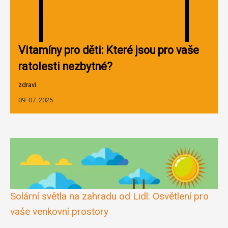
Vitamíny pro děti: Které jsou pro vaše
ratolesti nezbytné?
zdraví
09. 07. 2025
Solární světla na zahradu od Lidl: Osvětlení pro
vaše venkovní prostory