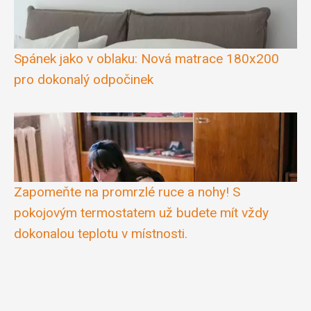
Spánek jako v oblaku: Nová matrace 180x200
pro dokonalý odpočinek
Zapomeňte na promrzlé ruce a nohy! S
pokojovým termostatem už budete mít vždy
dokonalou teplotu v místnosti.