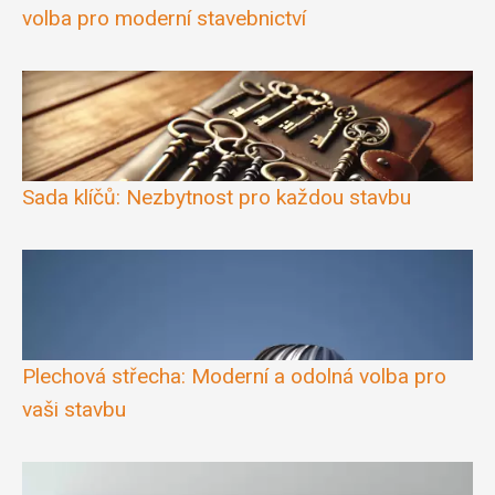
volba pro moderní stavebnictví
Sada klíčů: Nezbytnost pro každou stavbu
Plechová střecha: Moderní a odolná volba pro
vaši stavbu