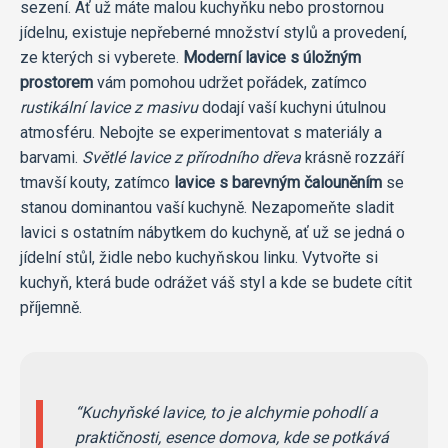
sezení. Ať už máte malou kuchyňku nebo prostornou
jídelnu, existuje nepřeberné množství stylů a provedení,
ze kterých si vyberete.
Moderní lavice s úložným
prostorem
vám pomohou udržet pořádek, zatímco
rustikální lavice z masivu
dodají vaší kuchyni útulnou
atmosféru. Nebojte se experimentovat s materiály a
barvami.
Světlé lavice z přírodního dřeva
krásně rozzáří
tmavší kouty, zatímco
lavice s barevným čalouněním
se
stanou dominantou vaší kuchyně. Nezapomeňte sladit
lavici s ostatním nábytkem do kuchyně, ať už se jedná o
jídelní stůl, židle nebo kuchyňskou linku. Vytvořte si
kuchyň, která bude odrážet váš styl a kde se budete cítit
příjemně.
Kuchyňské lavice, to je alchymie pohodlí a
praktičnosti, esence domova, kde se potkává