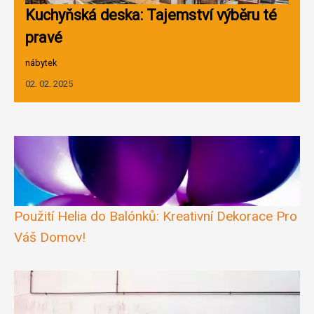
Kuchyňská deska: Tajemství výběru té
pravé
nábytek
02. 02. 2025
Použití Helia do Balónků: Kreativní Dekorace Pro
Váš Domov!