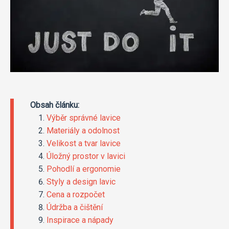
Obsah článku:
Výběr správné lavice
Materiály a odolnost
Velikost a tvar lavice
Úložný prostor v lavici
Pohodlí a ergonomie
Styly a design lavic
Cena a rozpočet
Údržba a čištění
Inspirace a nápady