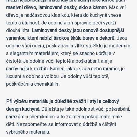
masivní dřevo, laminované desky, sklo a kámen.
Masivní
dřevo je nadčasovou klasikou, která do kuchyně vnese
teplo a útulnost. Je odolné a při správné péči vydrží
dlouhá léta.
Laminované desky jsou cenově dostupnější
variantou, která nabízí širokou škálu barev a dekorů.
Jsou
odolné vůči oděru, poškrábání a vlhkosti. Sklo je moderním
a elegantním materiálem, který se snadno udržuje v
čistotě. Je odolné vůči teplotě a poškrábání, ale je
náchylnější k rozbití. Kámen, jako je žula nebo mramor, je
luxusní a odolnou volbou. Je odolný vůči teplotě,
poškrábání a chemikáliím.
Při výběru materiálu je důležité zvážit i styl a celkový
design kuchyně.
Důležitá je také odolnost vůči poškrábání,
nárazům a chemikáliím, a to zejména pokud máte malé
děti. Nezapomeňte se informovat o údržbě a čištění
vybraného materiálu.