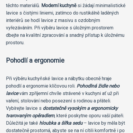
těchto materiálů.
Moderní kuchyně
si žádají minimalistické
lavice s čistými liniemi, zatímco do rustikálně laděných
interiérů se hodí lavice z masivu s ozdobným
vyřezáváním. Při výběru lavice s úložným prostorem
dbejte na kvalitní zpracování a snadný přístup k úložnému
prostoru.
Pohodlí a ergonomie
Při výběru kuchyňské lavice a nábytku obecně hraje
pohodlí a ergonomie klíčovou roli.
Pohodlná židle nebo
lavice
vám zpříjemní chvíle strávené v kuchyni ať už při
vaření, stolování nebo posezení s rodinou a přáteli.
Vybírejte lavice s
dostatečně vysokým a ergonomicky
tvarovaným opěradlem
, které poskytne oporu vaší páteři.
Důležitá je také
hloubka a šířka sedu
– lavice by měla být
dostatečně prostorná, abyste se na ní cítili komfortně i po