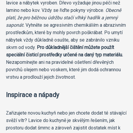
lavice a nábytek vyroben. Dřevo vyžaduje jinou péči než
lamino nebo kov. Vždy se řiďte pokyny výrobce.
Obecně
platí, že pro běžnou údržbu stačí vlhký hadřík a jemný
saponát.
Vyhněte se agresivním chemikáliím a abrazivním
prostředkům, které by mohly povrch poškrábat. Po umytí
nábytek vždy důkladně osušte, aby se zabránilo vzniku
skvrn od vody.
Pro důkladnější čištění můžete použít
speciální čisticí prostředky určené na daný typ materiálu.
Nezapomínejte ani na pravidelné ošetření dřevěných
povrchů olejem nebo voskem, které jim dodá ochrannou
vrstvu a prodlouží jejich životnost.
Inspirace a nápady
Zařizujete novou kuchyň nebo jen chcete dodat té stávající
svěží vítr? Lavice do kuchyně je skvělým řešením, jak
prostoru dodat šmrnc a zároveň zajistit dostatek míst k