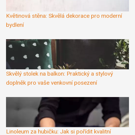
Květinová stěna: Skvělá dekorace pro moderní
bydlení
Skvělý stolek na balkon: Praktický a stylový
doplněk pro vaše venkovní posezení
Linoleum za hubičku: Jak si pořídit kvalitní