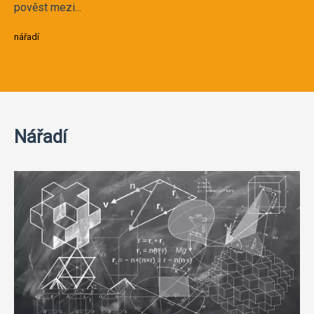
pověst mezi...
nářadí
Nářadí