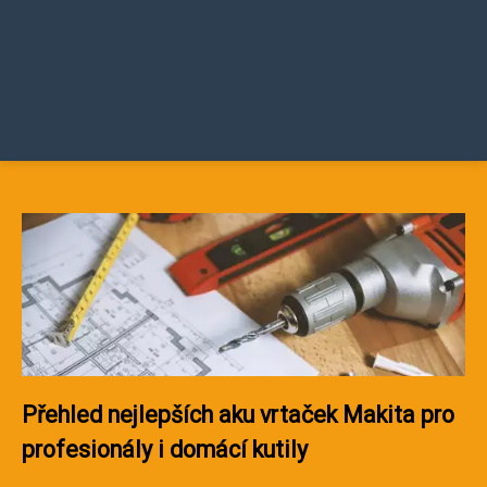
Přehled nejlepších aku vrtaček Makita pro
profesionály i domácí kutily