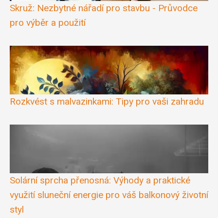
Skruž: Nezbytné nářadí pro stavbu - Průvodce
pro výběr a použití
Rozkvést s malvazinkami: Tipy pro vaši zahradu
Solární sprcha přenosná: Výhody a praktické
využití sluneční energie pro váš balkonový životní
styl