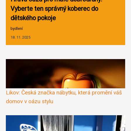
Vyberte ten správný koberec do
dětského pokoje
bydlení
18. 11. 2025
Likov: Česká značka nábytku, která promění váš
domov v oázu stylu