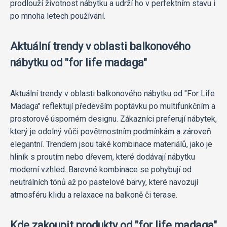
prodlouží životnost nábytku a udrží ho v perfektním stavu i
po mnoha letech používání.
Aktuální trendy v oblasti balkonového
nábytku od "for life madaga"
Aktuální trendy v oblasti balkonového nábytku od "For Life
Madaga" reflektují především poptávku po multifunkčním a
prostorově úsporném designu. Zákazníci preferují nábytek,
který je odolný vůči povětrnostním podmínkám a zároveň
elegantní. Trendem jsou také kombinace materiálů, jako je
hliník s proutím nebo dřevem, které dodávají nábytku
moderní vzhled. Barevné kombinace se pohybují od
neutrálních tónů až po pastelové barvy, které navozují
atmosféru klidu a relaxace na balkoně či terase.
Kde zakoupit produkty od "for life madaga"