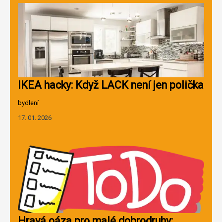
IKEA hacky: Když LACK není jen polička
bydlení
17. 01. 2026
Hravá oáza pro malé dobrodruhy: