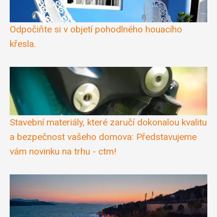
Odpočiňte si v objetí pohodlného houacího
křesla.
Stavební materiály, které zaručí dokonalou kvalitu
a bezpečnost vašeho domova: Představujeme
vám novinku na trhu - ctm!