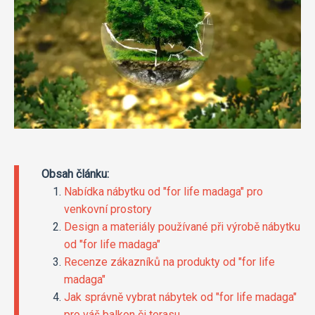
Obsah článku:
Nabídka nábytku od "for life madaga" pro
venkovní prostory
Design a materiály používané při výrobě nábytku
od "for life madaga"
Recenze zákazníků na produkty od "for life
madaga"
Jak správně vybrat nábytek od "for life madaga"
pro váš balkon či terasu