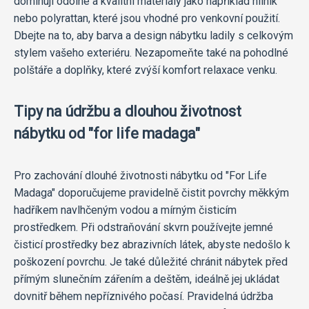
dominují odolné a kvalitní materiály jako například hliník
nebo polyrattan, které jsou vhodné pro venkovní použití.
Dbejte na to, aby barva a design nábytku ladily s celkovým
stylem vašeho exteriéru. Nezapomeňte také na pohodlné
polštáře a doplňky, které zvýší komfort relaxace venku.
Tipy na údržbu a dlouhou životnost
nábytku od "for life madaga"
Pro zachování dlouhé životnosti nábytku od "For Life
Madaga" doporučujeme pravidelně čistit povrchy měkkým
hadříkem navlhčeným vodou a mírným čisticím
prostředkem. Při odstraňování skvrn používejte jemné
čisticí prostředky bez abrazivních látek, abyste nedošlo k
poškození povrchu. Je také důležité chránit nábytek před
přímým slunečním zářením a deštěm, ideálně jej ukládat
dovnitř během nepříznivého počasí. Pravidelná údržba