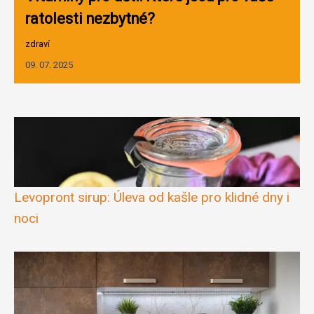
ratolesti nezbytné?
zdraví
09. 07. 2025
Levopront sirup: Úleva od kašle pro klidné dny i
noci