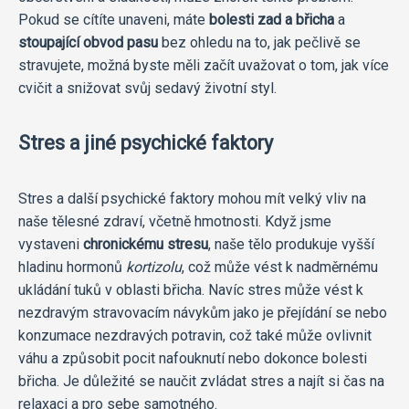
Pokud se cítíte unaveni, máte
bolesti zad a břicha
a
stoupající obvod pasu
bez ohledu na to, jak pečlivě se
stravujete, možná byste měli začít uvažovat o tom, jak více
cvičit a snižovat svůj sedavý životní styl.
Stres a jiné psychické faktory
Stres a další psychické faktory mohou mít velký vliv na
naše tělesné zdraví, včetně hmotnosti. Když jsme
vystaveni
chronickému stresu
, naše tělo produkuje vyšší
hladinu hormonů
kortizolu
, což může vést k nadměrnému
ukládání tuků v oblasti břicha. Navíc stres může vést k
nezdravým stravovacím návykům jako je přejídání se nebo
konzumace nezdravých potravin, což také může ovlivnit
váhu a způsobit pocit nafouknutí nebo dokonce bolesti
břicha. Je důležité se naučit zvládat stres a najít si čas na
relaxaci a pro sebe samotného.