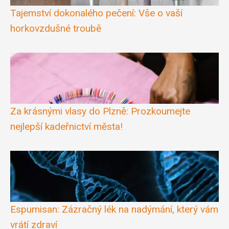
Tajemství dokonalého pečení: Vše o vaší
horkovzdušné troubě
Za krásnými vlasy do Plzně: Prozkoumejte
nejlepší kadeřnictví města!
Espumisan: Zázračný lék na nadýmání, který vám
vrátí zdraví