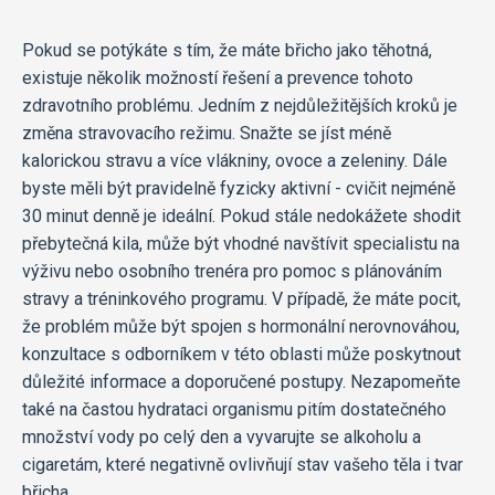
Pokud se potýkáte s tím, že máte břicho jako těhotná,
existuje několik možností řešení a prevence tohoto
zdravotního problému. Jedním z nejdůležitějších kroků je
změna stravovacího režimu. Snažte se jíst méně
kalorickou stravu a více vlákniny, ovoce a zeleniny. Dále
byste měli být pravidelně fyzicky aktivní - cvičit nejméně
30 minut denně je ideální. Pokud stále nedokážete shodit
přebytečná kila, může být vhodné navštívit specialistu na
výživu nebo osobního trenéra pro pomoc s plánováním
stravy a tréninkového programu. V případě, že máte pocit,
že problém může být spojen s hormonální nerovnováhou,
konzultace s odborníkem v této oblasti může poskytnout
důležité informace a doporučené postupy. Nezapomeňte
také na častou hydrataci organismu pitím dostatečného
množství vody po celý den a vyvarujte se alkoholu a
cigaretám, které negativně ovlivňují stav vašeho těla i tvar
břicha.