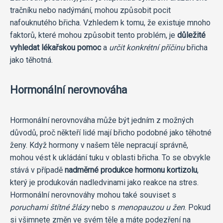
tračníku nebo nadýmání, mohou způsobit pocit
nafouknutého břicha. Vzhledem k tomu, že existuje mnoho
faktorů, které mohou způsobit tento problém, je
důležité
vyhledat lékařskou pomoc
a
určit konkrétní příčinu
břicha
jako těhotná.
Hormonální nerovnováha
Hormonální nerovnováha může být jedním z možných
důvodů, proč někteří lidé mají břicho podobné jako těhotné
ženy. Když hormony v našem těle nepracují správně,
mohou vést k ukládání tuku v oblasti břicha. To se obvykle
stává v případě
nadměrné produkce hormonu kortizolu
,
který je produkován nadledvinami jako reakce na stres.
Hormonální nerovnováhy mohou také souviset s
poruchami štítné žlázy
nebo s
menopauzou u žen
. Pokud
si všimnete změn ve svém těle a máte podezření na