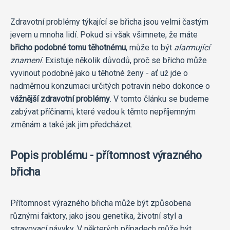
Zdravotní problémy týkající se břicha jsou velmi častým
jevem u mnoha lidí. Pokud si však všimnete, že máte
břicho podobné tomu těhotnému
, může to být
alarmující
znamení
. Existuje několik důvodů, proč se břicho může
vyvinout podobně jako u těhotné ženy - ať už jde o
nadměrnou konzumaci určitých potravin nebo dokonce o
vážnější zdravotní problémy
. V tomto článku se budeme
zabývat příčinami, které vedou k těmto nepříjemným
změnám a také jak jim předcházet.
Popis problému - přítomnost výrazného
břicha
Přítomnost výrazného břicha může být způsobena
různými faktory, jako jsou genetika, životní styl a
stravovací návyky. V některých případech může být