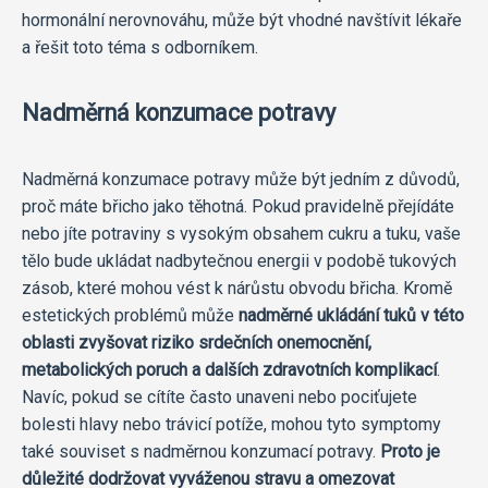
hormonální nerovnováhu, může být vhodné navštívit lékaře
a řešit toto téma s odborníkem.
Nadměrná konzumace potravy
Nadměrná konzumace potravy může být jedním z důvodů,
proč máte břicho jako těhotná. Pokud pravidelně přejídáte
nebo jíte potraviny s vysokým obsahem cukru a tuku, vaše
tělo bude ukládat nadbytečnou energii v podobě tukových
zásob, které mohou vést k nárůstu obvodu břicha. Kromě
estetických problémů může
nadměrné ukládání tuků v této
oblasti zvyšovat riziko srdečních onemocnění,
metabolických poruch a dalších zdravotních komplikací
.
Navíc, pokud se cítíte často unaveni nebo pociťujete
bolesti hlavy nebo trávicí potíže, mohou tyto symptomy
také souviset s nadměrnou konzumací potravy.
Proto je
důležité dodržovat vyváženou stravu a omezovat