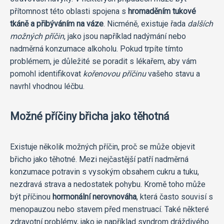
přítomnost této oblasti spojena s
hromaděním tukové
tkáně a přibýváním na váze
. Nicméně, existuje řada
dalších
možných příčin
, jako jsou například nadýmání nebo
nadměrná konzumace alkoholu. Pokud trpíte tímto
problémem, je důležité se poradit s lékařem, aby vám
pomohl identifikovat
kořenovou příčinu
vašeho stavu a
navrhl vhodnou léčbu.
Možné příčiny břicha jako těhotná
Existuje několik možných příčin, proč se může objevit
břicho jako těhotné. Mezi nejčastější patří nadměrná
konzumace potravin s vysokým obsahem cukru a tuku,
nezdravá strava a nedostatek pohybu. Kromě toho může
být příčinou
hormonální nerovnováha
, která často souvisí s
menopauzou nebo stavem před menstruací. Také některé
zdravotní problémy, jako je například syndrom dráždivého