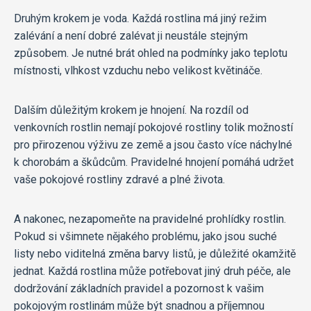
Druhým krokem je voda. Každá rostlina má jiný režim
zalévání a není dobré zalévat ji neustále stejným
způsobem. Je nutné brát ohled na podmínky jako teplotu
místnosti, vlhkost vzduchu nebo velikost květináče.
Dalším důležitým krokem je hnojení. Na rozdíl od
venkovních rostlin nemají pokojové rostliny tolik možností
pro přirozenou výživu ze země a jsou často více náchylné
k chorobám a škůdcům. Pravidelné hnojení pomáhá udržet
vaše pokojové rostliny zdravé a plné života.
A nakonec, nezapomeňte na pravidelné prohlídky rostlin.
Pokud si všimnete nějakého problému, jako jsou suché
listy nebo viditelná změna barvy listů, je důležité okamžitě
jednat. Každá rostlina může potřebovat jiný druh péče, ale
dodržování základních pravidel a pozornost k vašim
pokojovým rostlinám může být snadnou a příjemnou