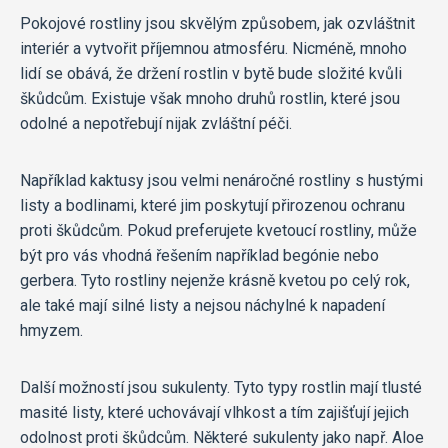
Pokojové rostliny jsou skvělým způsobem, jak ozvláštnit
interiér a vytvořit příjemnou atmosféru. Nicméně, mnoho
lidí se obává, že držení rostlin v bytě bude složité kvůli
škůdcům. Existuje však mnoho druhů rostlin, které jsou
odolné a nepotřebují nijak zvláštní péči.
Například kaktusy jsou velmi nenáročné rostliny s hustými
listy a bodlinami, které jim poskytují přirozenou ochranu
proti škůdcům. Pokud preferujete kvetoucí rostliny, může
být pro vás vhodná řešením například begónie nebo
gerbera. Tyto rostliny nejenže krásně kvetou po celý rok,
ale také mají silné listy a nejsou náchylné k napadení
hmyzem.
Další možností jsou sukulenty. Tyto typy rostlin mají tlusté
masité listy, které uchovávají vlhkost a tím zajišťují jejich
odolnost proti škůdcům. Některé sukulenty jako např. Aloe