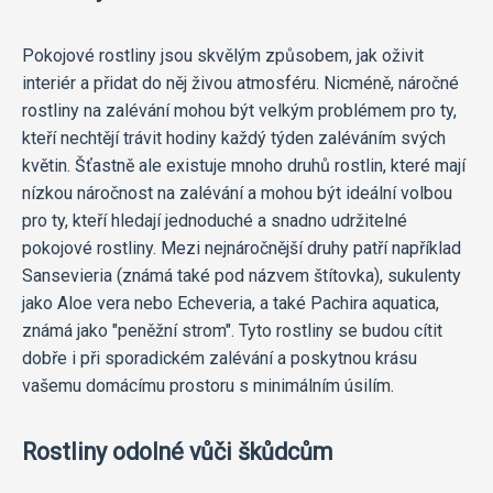
Pokojové rostliny jsou skvělým způsobem, jak oživit
interiér a přidat do něj živou atmosféru. Nicméně, náročné
rostliny na zalévání mohou být velkým problémem pro ty,
kteří nechtějí trávit hodiny každý týden zaléváním svých
květin. Šťastně ale existuje mnoho druhů rostlin, které mají
nízkou náročnost na zalévání a mohou být ideální volbou
pro ty, kteří hledají jednoduché a snadno udržitelné
pokojové rostliny. Mezi nejnáročnější druhy patří například
Sansevieria (známá také pod názvem štítovka), sukulenty
jako Aloe vera nebo Echeveria, a také Pachira aquatica,
známá jako "peněžní strom". Tyto rostliny se budou cítit
dobře i při sporadickém zalévání a poskytnou krásu
vašemu domácímu prostoru s minimálním úsilím.
Rostliny odolné vůči škůdcům