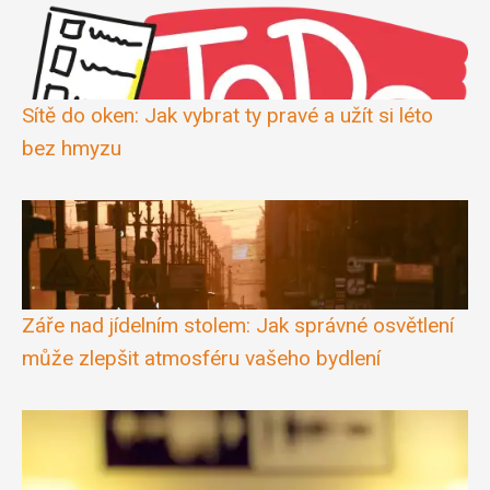
Sítě do oken: Jak vybrat ty pravé a užít si léto
bez hmyzu
Záře nad jídelním stolem: Jak správné osvětlení
může zlepšit atmosféru vašeho bydlení