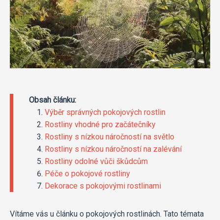
Obsah článku:
Výběr správných pokojových rostlin
Rostliny vhodné pro začátečníky
Rostliny s nízkou náročností na světlo
Rostliny s nízkou náročností na zalévání
Rostliny odolné vůči škůdcům
Péče o pokojové rostliny
Dekorace s pokojovými rostlinami
Vítáme vás u článku o pokojových rostlinách. Tato témata