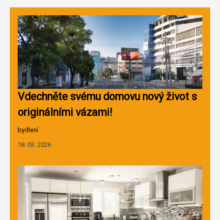
Vdechněte svému domovu nový život s
originálními vázami!
bydlení
18. 03. 2026