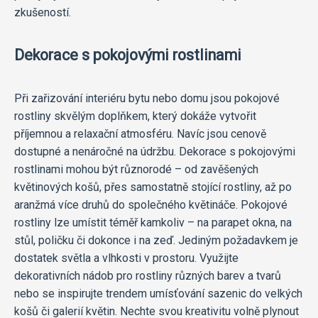
zkušeností.
Dekorace s pokojovými rostlinami
Při zařizování interiéru bytu nebo domu jsou pokojové
rostliny skvělým doplňkem, který dokáže vytvořit
příjemnou a relaxační atmosféru. Navíc jsou cenově
dostupné a nenáročné na údržbu. Dekorace s pokojovými
rostlinami mohou být různorodé – od zavěšených
květinových košů, přes samostatně stojící rostliny, až po
aranžmá více druhů do společného květináče. Pokojové
rostliny lze umístit téměř kamkoliv – na parapet okna, na
stůl, poličku či dokonce i na zeď. Jediným požadavkem je
dostatek světla a vlhkosti v prostoru. Využijte
dekorativních nádob pro rostliny různých barev a tvarů
nebo se inspirujte trendem umísťování sazenic do velkých
košů či galerií květin. Nechte svou kreativitu volně plynout