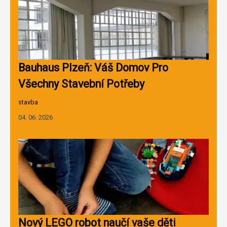
Bauhaus Plzeň: Váš Domov Pro
Všechny Stavební Potřeby
stavba
04. 06. 2026
Nový LEGO robot naučí vaše děti