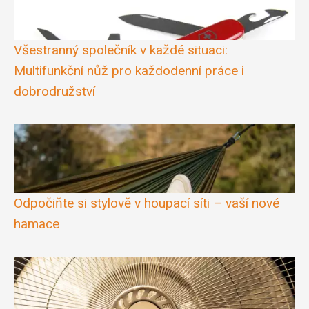
Všestranný společník v každé situaci:
Multifunkční nůž pro každodenní práce i
dobrodružství
Odpočiňte si stylově v houpací síti – vaší nové
hamace