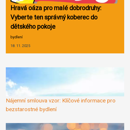
Hravá oáza pro malé dobrodruhy:
Vyberte ten správný koberec do
dětského pokoje
bydlení
18. 11. 2025
Nájemní smlouva vzor: Klíčové informace pro
bezstarostné bydlení