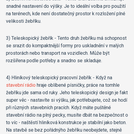
snadné nastavení do výšky. Je to ideální volba pro použití
na terénech, kde není dostatečný prostor k rozložení plné
velikosti žebříku.
3) Teleskopický žebřík - Tento druh žebříku má schopnost
se srazit do kompaktnější formy pro uskladnění v malých
prostorách nebo transport na vozidlech. Může být
rozšířena podle potřeby a snadno se skladuje.
4) Hliníkový teleskopický pracovní žebřík - Když na
stavební rádio
hraje oblíbené písničky, práce na tomhle
žebříku jde sama od ruky. Jeho teleskopický design je fakt
super věc - nastavíte si výšku, jak potřebujete, což se hodí
při různých stavebních pracích. Když máte puštěné
stavební rádio na plný pecky, musíte dbát na bezpečnost o
to víc - naštěstí hliníková konstrukce je stabilní jako beton.
Na stavbě se bez pořádnýho žebříku neobejdete, stejně