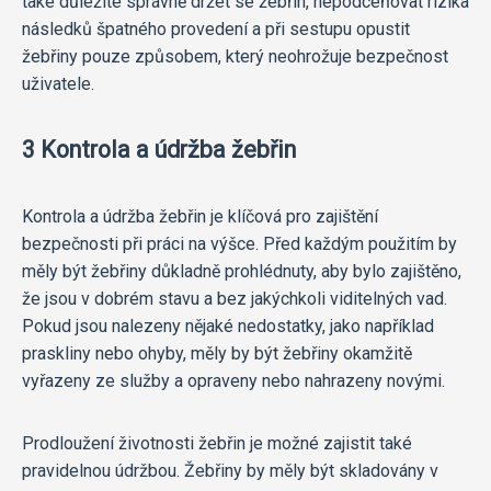
také důležité správně držet se žebřin, nepodceňovat rizika
následků špatného provedení a při sestupu opustit
žebřiny pouze způsobem, který neohrožuje bezpečnost
uživatele.
3 Kontrola a údržba žebřin
Kontrola a údržba žebřin je klíčová pro zajištění
bezpečnosti při práci na výšce. Před každým použitím by
měly být žebřiny důkladně prohlédnuty, aby bylo zajištěno,
že jsou v dobrém stavu a bez jakýchkoli viditelných vad.
Pokud jsou nalezeny nějaké nedostatky, jako například
praskliny nebo ohyby, měly by být žebřiny okamžitě
vyřazeny ze služby a opraveny nebo nahrazeny novými.
Prodloužení životnosti žebřin je možné zajistit také
pravidelnou údržbou. Žebřiny by měly být skladovány v