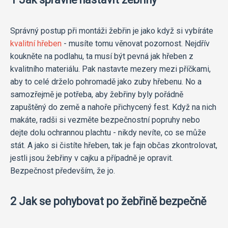
Správný postup při montáži žebřin je jako když si vybíráte
kvalitní hřeben
- musíte tomu věnovat pozornost. Nejdřív
koukněte na podlahu, ta musí být pevná jak hřeben z
kvalitního materiálu. Pak nastavte mezery mezi příčkami,
aby to celé drželo pohromadě jako zuby hřebenu. No a
samozřejmě je potřeba, aby žebřiny byly pořádně
zapuštěný do země a nahoře přichycený fest. Když na nich
makáte, radši si vezměte bezpečnostní popruhy nebo
dejte dolu ochrannou plachtu - nikdy nevíte, co se může
stát. A jako si čistíte hřeben, tak je fajn občas zkontrolovat,
jestli jsou žebřiny v cajku a případně je opravit.
Bezpečnost především, že jo.
2 Jak se pohybovat po žebřině bezpečně