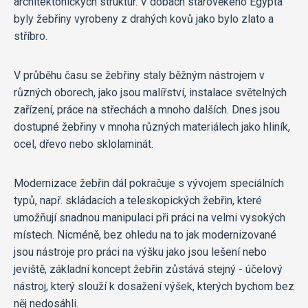
architektonických struktur. V dobách starověkého Egypta
byly žebřiny vyrobeny z drahých kovů jako bylo zlato a
stříbro.
V průběhu času se žebřiny staly běžným nástrojem v
různých oborech, jako jsou malířství, instalace světelných
zařízení, práce na střechách a mnoho dalších. Dnes jsou
dostupné žebřiny v mnoha různých materiálech jako hliník,
ocel, dřevo nebo sklolaminát.
Modernizace žebřin dál pokračuje s vývojem speciálních
typů, např. skládacích a teleskopických žebřin, které
umožňují snadnou manipulaci při práci na velmi vysokých
místech. Nicméně, bez ohledu na to jak modernizované
jsou nástroje pro práci na výšku jako jsou lešení nebo
jeviště, základní koncept žebřin zůstává stejný - účelový
nástroj, který slouží k dosažení výšek, kterých bychom bez
něj nedosáhli.