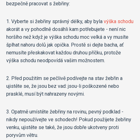
bezpečně pracovat s žebřiny:
1. Vyberte si žebřiny správný délky, aby byla
výška schodu
akorát a vy pohodlně dosáhli kam potřebujete - není nic
horšího než když je výška schodu moc velká a vy musíte
šplhat nahoru dolů jak opička. Prostě si dejte bacha, ať
nemusíte přeskakovat každou druhou příčku, protože
výška schodu neodpovídá vašim možnostem.
2. Před použitím se pečlivě podívejte na stav žebřin a
ujistěte se, že jsou bez vad: jsou-li poškozené nebo
prasklé, musí být nahrazeny novými.
3. Opatrně umístěte žebřiny na rovinu, pevný podklad -
nikdy nepoužívejte ve schodech! Pokud použijete žebřiny
venku, ujistěte se také, že jsou dobře ukotveny proti
poryvům větru.