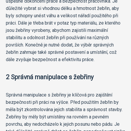
úspěšné dokončení práce a bezpečnost pracovníka. Je
důležité vybrat si vhodnou délku a hmotnost žebřin, aby
byly schopny unést váhu a velikost nářadí použitého při
práci. Dále je třeba brát v potaz typ materiálu, ze kterého
jsou žebřiny vyrobeny, abychom zajistili maximální
stabilitu a odolnost žebřin při používání na různých
površích. Konečně je nutné dodat, že výběr správných
žebřin zahrnuje také správné postavení a umístění, což
dále zvyšuje bezpečnost a efektivitu práce.
2 Správná manipulace s žebřiny
Správná manipulace s žebřiny je klíčová pro zajištění
bezpečnosti při práci na výšce. Před použitím žebřin by
měla být zkontrolována jejich stabilita a správnost stavby.
Žebřiny by měly být umístěny na rovném a pevném
povrchu, aby nedocházelo k jejich posunu nebo pádu. Je