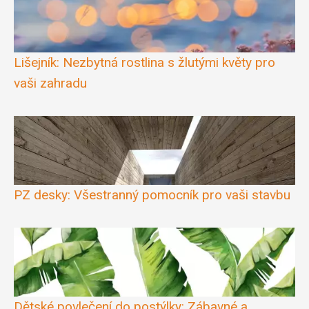
Lišejník: Nezbytná rostlina s žlutými květy pro
vaši zahradu
PZ desky: Všestranný pomocník pro vaši stavbu
Dětské povlečení do postýlky: Zábavné a