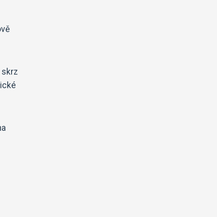
ově
 skrz
tické
ha