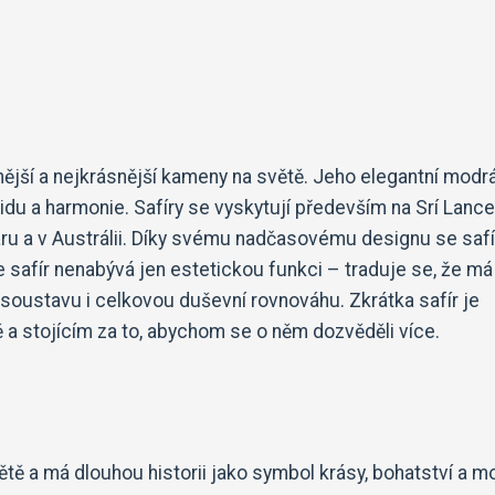
nnější a nejkrásnější kameny na světě. Jeho elegantní modr
klidu a harmonie. Safíry se vyskytují především na Srí Lance
karu a v Austrálii. Díky svému nadčasovému designu se safí
 safír nenabývá jen estetickou funkci – traduje se, že má 
 soustavu i celkovou duševní rovnováhu. Zkrátka safír je
 a stojícím za to, abychom se o něm dozvěděli více.
tě a má dlouhou historii jako symbol krásy, bohatství a mo