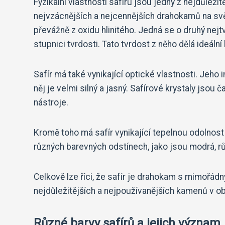
Fyzikální vlastnosti safíru jsou jedny z nejdůleži
nejvzácnějších a nejcennějších drahokamů na světě
převážně z oxidu hlinitého. Jedná se o druhý nejt
stupnici tvrdosti. Tato tvrdost z něho dělá ideáln
Safír má také vynikající optické vlastnosti. Jeho
něj je velmi silný a jasný. Safírové krystaly jsou
nástroje.
Kromě toho má safír vynikající tepelnou odolnost
různých barevných odstínech, jako jsou modrá, rů
Celkově lze říci, že safír je drahokam s mimořádn
nejdůležitějších a nejpoužívanějších kamenů v obl
Různé barvy safírů a jejich význam