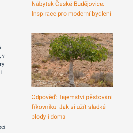
Nábytek České Budějovice:
Inspirace pro moderní bydlení
á
, v
ry
i
Odpověď: Tajemství pěstování
fíkovníku: Jak si užít sladké
plody i doma
ci.