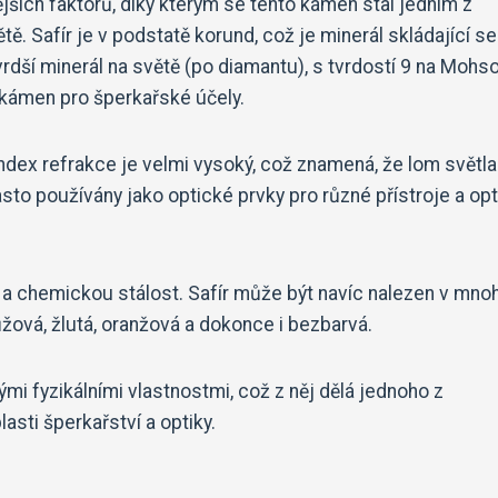
tějších faktorů, díky kterým se tento kámen stal jedním z
. Safír je v podstatě korund, což je minerál skládající se
vrdší minerál na světě (po diamantu), s tvrdostí 9 na Mohs
í kámen pro šperkařské účely.
 index refrakce je velmi vysoký, což znamená, že lom světla
 často používány jako optické prvky pro různé přístroje a op
 a chemickou stálost. Safír může být navíc nalezen v mno
žová, žlutá, oranžová a dokonce i bezbarvá.
ými fyzikálními vlastnostmi, což z něj dělá jednoho z
asti šperkařství a optiky.