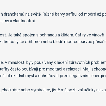
ích drahokamů na světě. Různé barvy safíru, od modré až p
znamy a vlastnostmi.
st. Je také spojen s ochranou a klidem. Safíry ve vínově
 zatímco ty se stříbrnou nebo bledě modrou barvou přinášej
uše. V minulosti byly používány k léčení zdravotních problé
afíry často používají pro meditaci a relaxaci. Mají schopn
hat uklidnit mysl a ochraňovat před negativními energie
jeho kráse nebo symbolice, jistě má pozitivní účinky na v