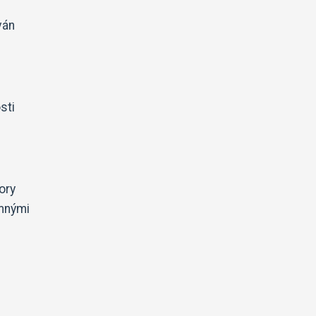
ván
sti
ory
emnými