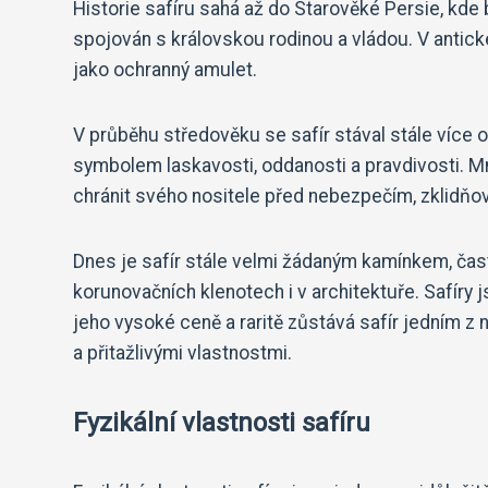
Historie safíru sahá až do Starověké Persie, kde
spojován s královskou rodinou a vládou. V antic
jako ochranný amulet.
V průběhu středověku se safír stával stále více o
symbolem laskavosti, oddanosti a pravdivosti. M
chránit svého nositele před nebezpečím, zklidňo
Dnes je safír stále velmi žádaným kamínkem, čas
korunovačních klenotech i v architektuře. Safíry
jeho vysoké ceně a raritě zůstává safír jedním z
a přitažlivými vlastnostmi.
Fyzikální vlastnosti safíru