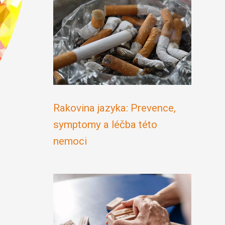
Rakovina jazyka: Prevence,
symptomy a léčba této
nemoci