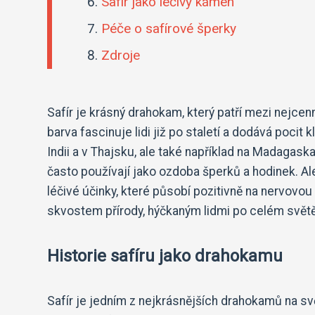
Safír jako léčivý kámen
Péče o safírové šperky
Zdroje
Safír je krásný drahokam, který patří mezi nejce
barva fascinuje lidi již po staletí a dodává pocit 
Indii a v Thajsku, ale také například na Madagas
často používají jako ozdoba šperků a hodinek. Ale
léčivé účinky, které působí pozitivně na nervovou
skvostem přírody, hýčkaným lidmi po celém světě
Historie safíru jako drahokamu
Safír je jedním z nejkrásnějších drahokamů na svě