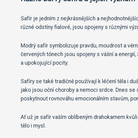
Safír je jedním z nejkrásnějších a nejhodnotnějš
různé odstíny fialové, jsou spojeny s různými vý
Modrý safír symbolizuje pravdu, moudrost a věrno
červených tónech jsou spojeny s vášní a energií,
a upokojující pocity.
Safíry se také tradičně používají k léčení těla i d
jako jsou oční choroby a nemoci srdce. Dnes se s
poskytnout rovnováhu emocionálním stavům, pomá
Ať už je safír vaším oblíbeným drahokamem kvůli 
tělo i mysl.