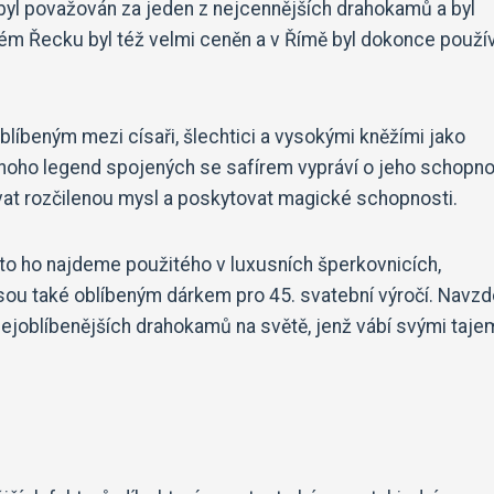
 byl považován za jeden z nejcennějších drahokamů a byl
kém Řecku byl též velmi ceněn a v Římě byl dokonce použí
blíbeným mezi císaři, šlechtici a vysokými kněžími jako
noho legend spojených se safírem vypráví o jeho schopno
vat rozčilenou mysl a poskytovat magické schopnosti.
to ho najdeme použitého v luxusních šperkovnicích,
 jsou také oblíbeným dárkem pro 45. svatební výročí. Navzd
 nejoblíbenějších drahokamů na světě, jenž vábí svými taj