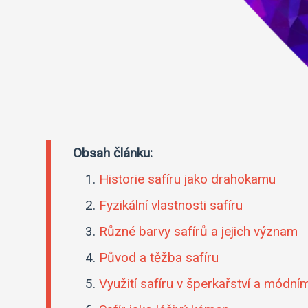
Obsah článku:
Historie safíru jako drahokamu
Fyzikální vlastnosti safíru
Různé barvy safírů a jejich význam
Původ a těžba safíru
Využití safíru v šperkařství a módn