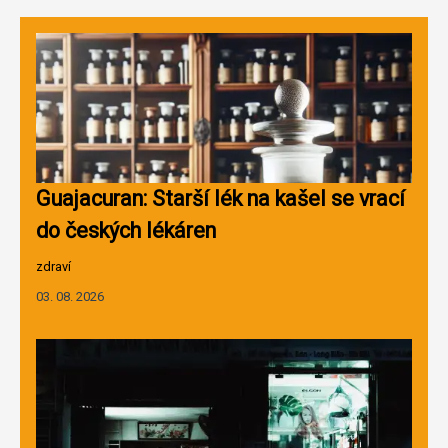
Guajacuran: Starší lék na kašel se vrací
do českých lékáren
zdraví
03. 08. 2026