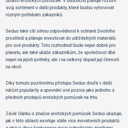
oblasti erotických pomůcek. V budoucnu plánuje rozšířit
svůj sortiment o další produkty, které budou vyhovovat
různým potřebám zákazníků.
Seduo také cítí silnou odpovědnost k ochraně životního
prostředí a plánuje investovat do udržitelných materiálů
pro své produkty. Toto rozhodnutí bude nejen dobré pro
planetu, ale také ukáže zákazníkům, že společnost dbá
nejen na jejich potřeby, ale i na celkový dopad její činnosti
na okolí.
Díky tomuto pozitivnímu přístupu Seduo doufá v další
nárůst popularity a upevnění své pozice jako jednoho z
předních prodejců erotických pomůcek na trhu.
Závěr článku o značce erotických pomůcek Seduo ukazuje,
jak v této oblasti existuje stále více inovativních produktů
a jaká je dnes konkurence mezi jednotlivými značkami.