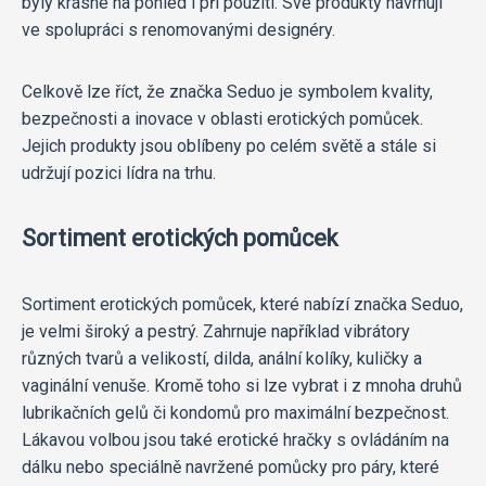
byly krásné na pohled i při použití. Své produkty navrhují
ve spolupráci s renomovanými designéry.
Celkově lze říct, že značka Seduo je symbolem kvality,
bezpečnosti a inovace v oblasti erotických pomůcek.
Jejich produkty jsou oblíbeny po celém světě a stále si
udržují pozici lídra na trhu.
Sortiment erotických pomůcek
Sortiment erotických pomůcek, které nabízí značka Seduo,
je velmi široký a pestrý. Zahrnuje například vibrátory
různých tvarů a velikostí, dilda, anální kolíky, kuličky a
vaginální venuše. Kromě toho si lze vybrat i z mnoha druhů
lubrikačních gelů či kondomů pro maximální bezpečnost.
Lákavou volbou jsou také erotické hračky s ovládáním na
dálku nebo speciálně navržené pomůcky pro páry, které