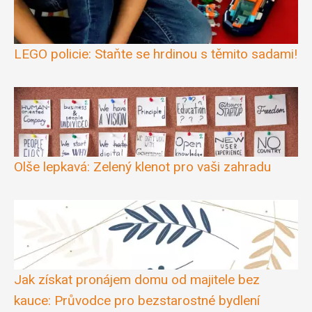
LEGO policie: Staňte se hrdinou s těmito sadami!
Olše lepkavá: Zelený klenot pro vaši zahradu
Jak získat pronájem domu od majitele bez
kauce: Průvodce pro bezstarostné bydlení