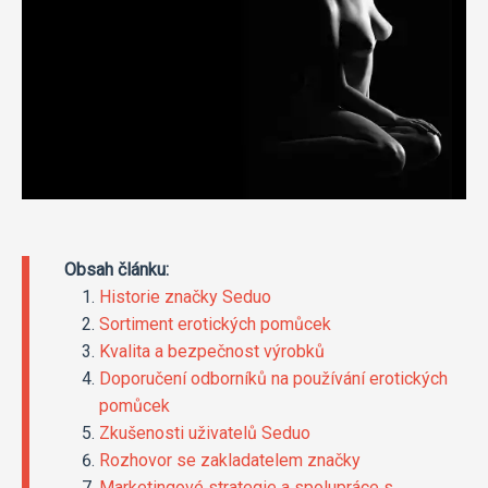
Obsah článku:
Historie značky Seduo
Sortiment erotických pomůcek
Kvalita a bezpečnost výrobků
Doporučení odborníků na používání erotických
pomůcek
Zkušenosti uživatelů Seduo
Rozhovor se zakladatelem značky
Marketingové strategie a spolupráce s