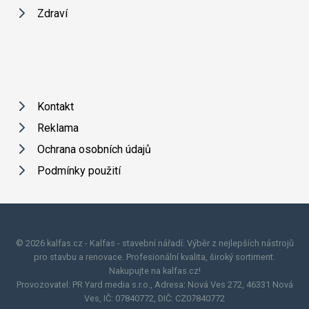
Zdraví
Kontakt
Reklama
Ochrana osobních údajů
Podmínky použití
© 2026 kalfas.cz - Kalfas - stavební nářadí: Výběr z nejlepších nástrojů
pro stavbu a renovace. Profesionální kvalita, široký sortiment.
Nakupujte na kalfas.cz!
Provozovatel: PR Yard media s.r.o., Adresa: Nová Ves 272, 46331 Nová
Ves, IČ: 07840772, DIČ: CZ07840772