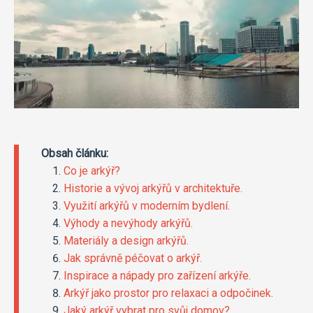
Obsah článku:
Co je arkýř?
Historie a vývoj arkýřů v architektuře.
Využití arkýřů v moderním bydlení.
Výhody a nevýhody arkýřů.
Materiály a design arkýřů.
Jak správně péčovat o arkýř.
Inspirace a nápady pro zařízení arkýře.
Arkýř jako prostor pro relaxaci a odpočinek.
Jaký arkýř vybrat pro svůj domov?