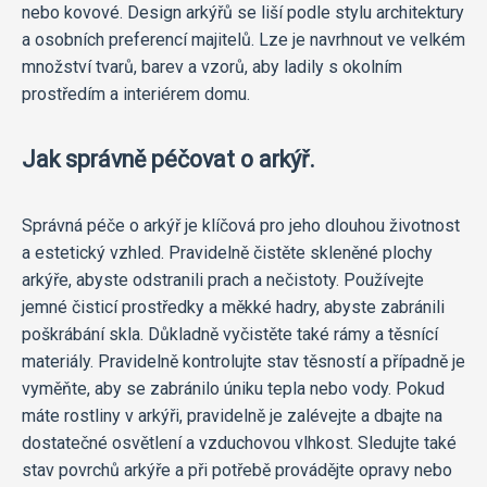
nebo kovové. Design arkýřů se liší podle stylu architektury
a osobních preferencí majitelů. Lze je navrhnout ve velkém
množství tvarů, barev a vzorů, aby ladily s okolním
prostředím a interiérem domu.
Jak správně péčovat o arkýř.
Správná péče o arkýř je klíčová pro jeho dlouhou životnost
a estetický vzhled. Pravidelně čistěte skleněné plochy
arkýře, abyste odstranili prach a nečistoty. Používejte
jemné čisticí prostředky a měkké hadry, abyste zabránili
poškrábání skla. Důkladně vyčistěte také rámy a těsnící
materiály. Pravidelně kontrolujte stav těsností a případně je
vyměňte, aby se zabránilo úniku tepla nebo vody. Pokud
máte rostliny v arkýři, pravidelně je zalévejte a dbajte na
dostatečné osvětlení a vzduchovou vlhkost. Sledujte také
stav povrchů arkýře a při potřebě provádějte opravy nebo