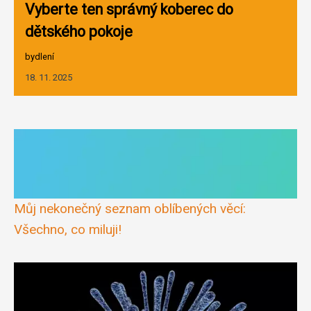
Vyberte ten správný koberec do
dětského pokoje
bydlení
18. 11. 2025
Můj nekonečný seznam oblíbených věcí:
Všechno, co miluji!