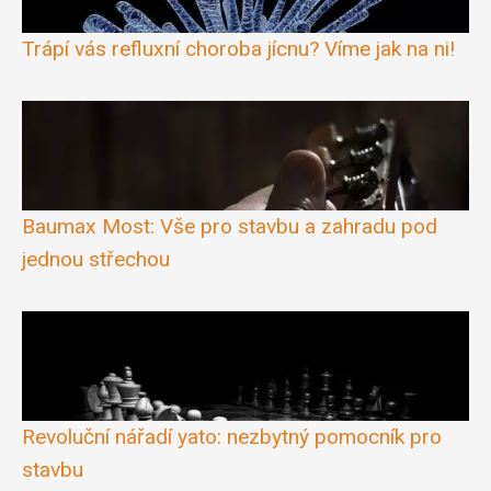
Trápí vás refluxní choroba jícnu? Víme jak na ni!
Baumax Most: Vše pro stavbu a zahradu pod
jednou střechou
Revoluční nářadí yato: nezbytný pomocník pro
stavbu