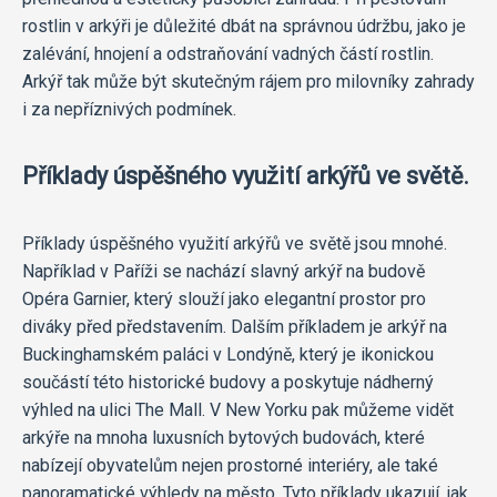
rostlin v arkýři je důležité dbát na správnou údržbu, jako je
zalévání, hnojení a odstraňování vadných částí rostlin.
Arkýř tak může být skutečným rájem pro milovníky zahrady
i za nepříznivých podmínek.
Příklady úspěšného využití arkýřů ve světě.
Příklady úspěšného využití arkýřů ve světě jsou mnohé.
Například v Paříži se nachází slavný arkýř na budově
Opéra Garnier, který slouží jako elegantní prostor pro
diváky před představením. Dalším příkladem je arkýř na
Buckinghamském paláci v Londýně, který je ikonickou
součástí této historické budovy a poskytuje nádherný
výhled na ulici The Mall. V New Yorku pak můžeme vidět
arkýře na mnoha luxusních bytových budovách, které
nabízejí obyvatelům nejen prostorné interiéry, ale také
panoramatické výhledy na město. Tyto příklady ukazují, jak