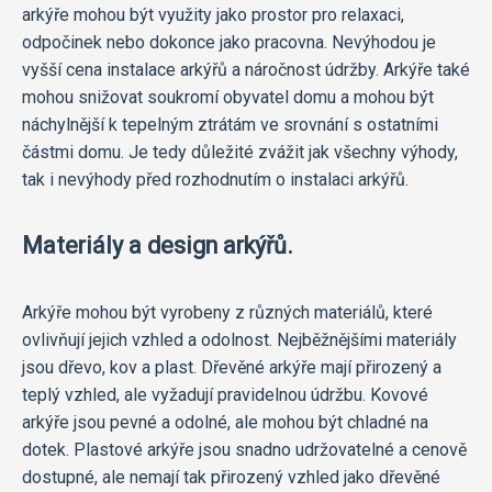
arkýře mohou být využity jako prostor pro relaxaci,
odpočinek nebo dokonce jako pracovna. Nevýhodou je
vyšší cena instalace arkýřů a náročnost údržby. Arkýře také
mohou snižovat soukromí obyvatel domu a mohou být
náchylnější k tepelným ztrátám ve srovnání s ostatními
částmi domu. Je tedy důležité zvážit jak všechny výhody,
tak i nevýhody před rozhodnutím o instalaci arkýřů.
Materiály a design arkýřů.
Arkýře mohou být vyrobeny z různých materiálů, které
ovlivňují jejich vzhled a odolnost. Nejběžnějšími materiály
jsou dřevo, kov a plast. Dřevěné arkýře mají přirozený a
teplý vzhled, ale vyžadují pravidelnou údržbu. Kovové
arkýře jsou pevné a odolné, ale mohou být chladné na
dotek. Plastové arkýře jsou snadno udržovatelné a cenově
dostupné, ale nemají tak přirozený vzhled jako dřevěné