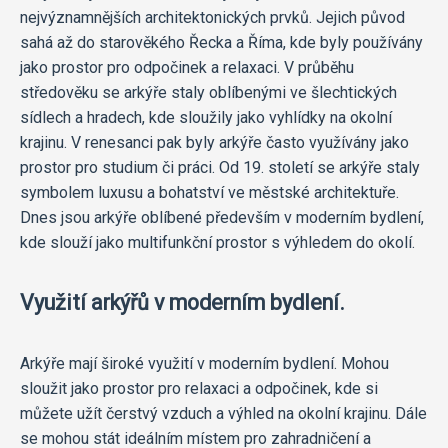
nejvýznamnějších architektonických prvků. Jejich původ
sahá až do starověkého Řecka a Říma, kde byly používány
jako prostor pro odpočinek a relaxaci. V průběhu
středověku se arkýře staly oblíbenými ve šlechtických
sídlech a hradech, kde sloužily jako vyhlídky na okolní
krajinu. V renesanci pak byly arkýře často využívány jako
prostor pro studium či práci. Od 19. století se arkýře staly
symbolem luxusu a bohatství ve městské architektuře.
Dnes jsou arkýře oblíbené především v moderním bydlení,
kde slouží jako multifunkční prostor s výhledem do okolí.
Využití arkýřů v moderním bydlení.
Arkýře mají široké využití v moderním bydlení. Mohou
sloužit jako prostor pro relaxaci a odpočinek, kde si
můžete užít čerstvý vzduch a výhled na okolní krajinu. Dále
se mohou stát ideálním místem pro zahradničení a