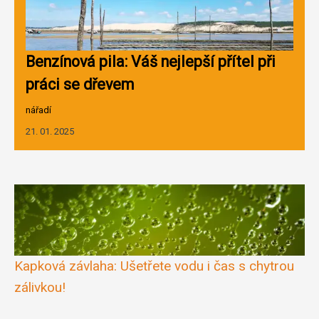
Benzínová pila: Váš nejlepší přítel při
práci se dřevem
nářadí
21. 01. 2025
Kapková závlaha: Ušetřete vodu i čas s chytrou
zálivkou!