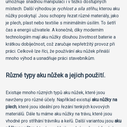
umožňuje snadnou manipulaci i v těžko dostupných
místech. Další výhodou je
rychlost a síla střihu
, kterou aku
nůžky poskytují. Jsou schopny řezat různé materiály, jako
je plech, plast nebo textilie s minimálním úsilím. To šetří
čas a energii uživatele. A konečně, díky moderním
technologiím mají aku nůžky dlouhou životnost baterie a
krátkou dobíječnost, což zaručuje nepřetržitý provoz při
práci. Celkově lze říci, že používání aku nůžek přináší
mnoho výhod a usnadňuje práci stavebníkům.
Různé typy aku nůžek a jejich použití.
Existuje mnoho různých typů aku nůžek, které jsou
navrženy pro různé účely. Například existují
aku nůžky na
plech
, které jsou ideální pro řezání tenkých kovových
materiálů. Dále tu máme aku nůžky na trávu, které jsou
vhodné pro stříhání trávníku a keřů. Další variantou jsou
aku