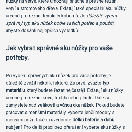
nůžky na větve
, které umožňují snadné a přesné řezání
větví a stromového dřeva. Existují také speciální aku nůžky
určené pro řezání textilu či koberců. Je
důležité vybrat
správný typ aku nůžek podle vašich potřeb a použití
,
abyste dosáhli nejlepších výsledků.
Jak vybrat správné aku nůžky pro vaše
potřeby.
Při výběru správných aku nůžek pro vaše potřeby je
důležité zvážit několik faktorů. Za prvé, zvažte
typ
materiálu
, který budete řezat nejčastěji. Existují aku nůžky
určené pro řezání kovu, textilu nebo plastu. Dále se
zamyslete nad
velikostí a váhou aku nůžek
. Pokud budete
pracovat s menšími materiály, vyberte lehčí modely s
menšími noži. Také si uvědomte
délku baterie a dobu
nabíjení
. Pro delší práci bez přerušení vyberte aku nůžky s