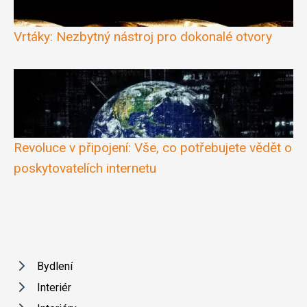
Vrtáky: Nezbytný nástroj pro dokonalé otvory
Revoluce v připojení: Vše, co potřebujete vědět o
poskytovatelích internetu
Bydlení
Interiér