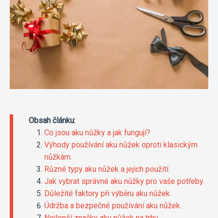
Obsah článku:
Co jsou aku nůžky a jak fungují?
Výhody používání aku nůžek oproti klasickým
nůžkám.
Různé typy aku nůžek a jejich použití.
Jak vybrat správné aku nůžky pro vaše potřeby.
Důležité faktory při výběru aku nůžek.
Údržba a bezpečné používání aku nůžek.
Nejlepší značky aku nůžek na trhu.