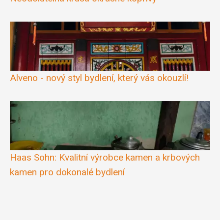
Alveno - nový styl bydlení, který vás okouzlí!
Haas Sohn: Kvalitní výrobce kamen a krbových
kamen pro dokonalé bydlení