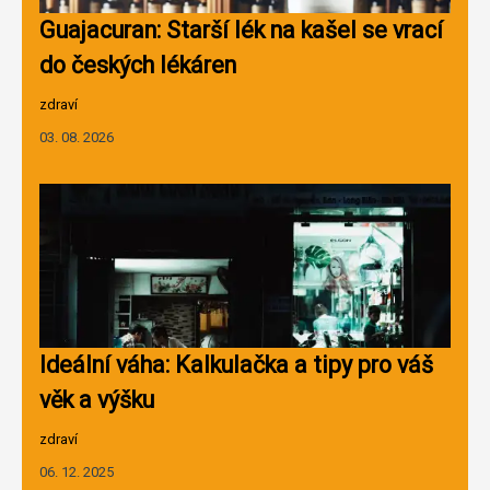
Guajacuran: Starší lék na kašel se vrací
do českých lékáren
zdraví
03. 08. 2026
Ideální váha: Kalkulačka a tipy pro váš
věk a výšku
zdraví
06. 12. 2025