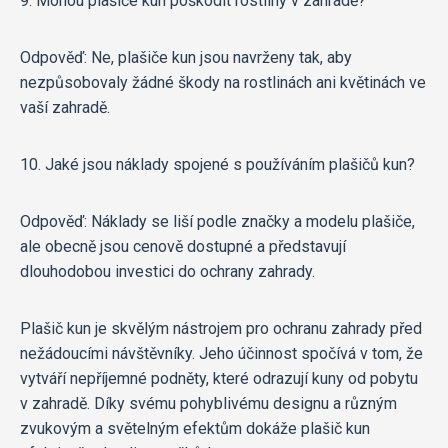
9. Mohou plašiče kun poškodit rostliny v zahradě?
Odpověď: Ne, plašiče kun jsou navrženy tak, aby
nezpůsobovaly žádné škody na rostlinách ani květinách ve
vaší zahradě.
10. Jaké jsou náklady spojené s používáním plašičů kun?
Odpověď: Náklady se liší podle značky a modelu plašiče,
ale obecně jsou cenově dostupné a představují
dlouhodobou investici do ochrany zahrady.
Plašič kun je skvělým nástrojem pro ochranu zahrady před
nežádoucími návštěvníky. Jeho účinnost spočívá v tom, že
vytváří nepříjemné podněty, které odrazují kuny od pobytu
v zahradě. Díky svému pohyblivému designu a různým
zvukovým a světelným efektům dokáže plašič kun