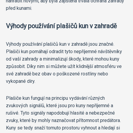
nahradit novými, aby byla zajištěna trvalá ochrana zahrady
před kunami.
Výhody používání plašičů kun v zahradě
Výhody používání plašičů kun v zahradě jsou značné.
Plašiči kun pomáhají odradit tyto nepříjemné návštěvníky
od vaší zahrady a minimalizují škody, které mohou kuny
způsobit. Díky nim si můžete užít klidnější atmosféru ve
své zahradě bez obav o poškozené rostliny nebo
vykopané díry.
Plašiče kun fungují na principu vydávání různých
zvukových signálů, které jsou pro kuny nepříjemné a
rušivé. Tyto signály napodobují hlasité a nebezpečné
zvuky, které by mohly naznačovat přítomnost predátora.
Kuny se tedy snaží tomuto prostoru vyhnout a hledají si