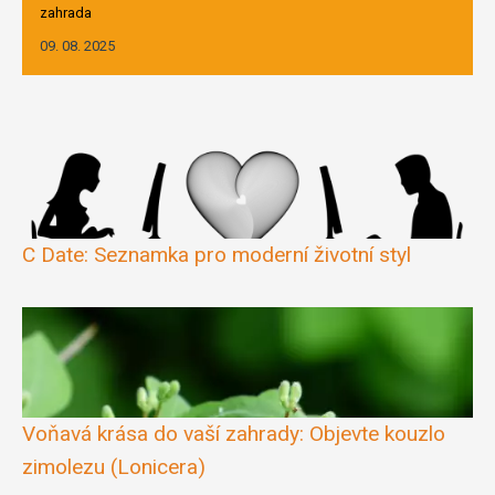
zahrada
09. 08. 2025
C Date: Seznamka pro moderní životní styl
Voňavá krása do vaší zahrady: Objevte kouzlo
zimolezu (Lonicera)