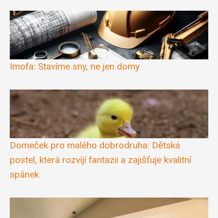
Imofa: Stavíme sny, ne jen domy
Domeček pro malého dobrodruha: Dětská
postel, která rozvíjí fantazii a zajišťuje kvalitní
spánek