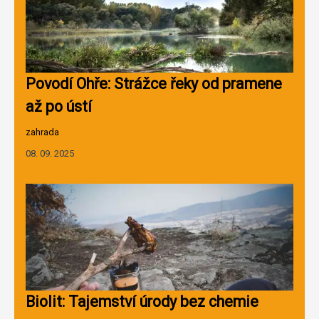
Povodí Ohře: Strážce řeky od pramene
až po ústí
zahrada
08. 09. 2025
Biolit: Tajemství úrody bez chemie