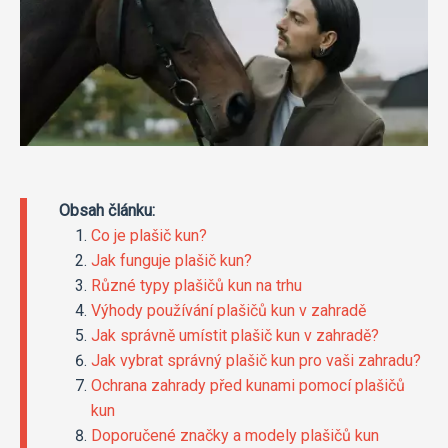
Obsah článku:
Co je plašič kun?
Jak funguje plašič kun?
Různé typy plašičů kun na trhu
Výhody používání plašičů kun v zahradě
Jak správně umístit plašič kun v zahradě?
Jak vybrat správný plašič kun pro vaši zahradu?
Ochrana zahrady před kunami pomocí plašičů
kun
Doporučené značky a modely plašičů kun