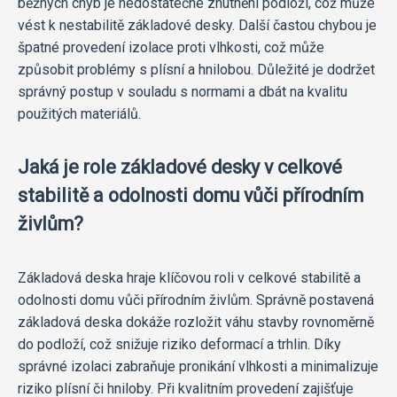
běžných chyb je nedostatečné zhutnění podloží, což může
vést k nestabilitě základové desky. Další častou chybou je
špatné provedení izolace proti vlhkosti, což může
způsobit problémy s plísní a hnilobou. Důležité je dodržet
správný postup v souladu s normami a dbát na kvalitu
použitých materiálů.
Jaká je role základové desky v celkové
stabilitě a odolnosti domu vůči přírodním
živlům?
Základová deska hraje klíčovou roli v celkové stabilitě a
odolnosti domu vůči přírodním živlům. Správně postavená
základová deska dokáže rozložit váhu stavby rovnoměrně
do podloží, což snižuje riziko deformací a trhlin. Díky
správné izolaci zabraňuje pronikání vlhkosti a minimalizuje
riziko plísní či hniloby. Při kvalitním provedení zajišťuje