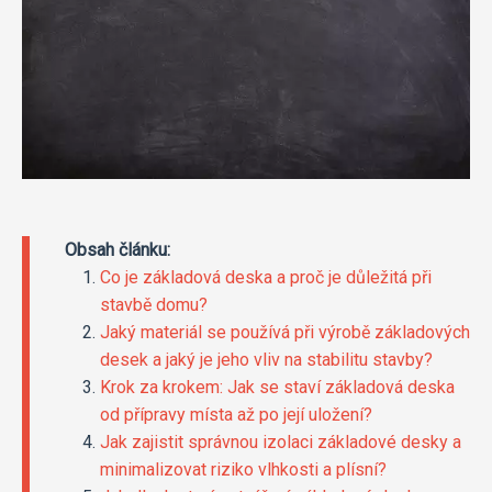
Obsah článku:
Co je základová deska a proč je důležitá při
stavbě domu?
Jaký materiál se používá při výrobě základových
desek a jaký je jeho vliv na stabilitu stavby?
Krok za krokem: Jak se staví základová deska
od přípravy místa až po její uložení?
Jak zajistit správnou izolaci základové desky a
minimalizovat riziko vlhkosti a plísní?