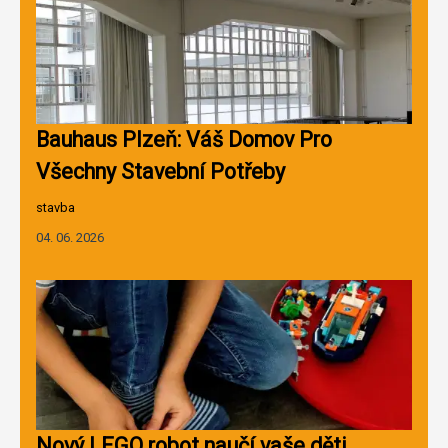
Bauhaus Plzeň: Váš Domov Pro
Všechny Stavební Potřeby
stavba
04. 06. 2026
Nový LEGO robot naučí vaše děti