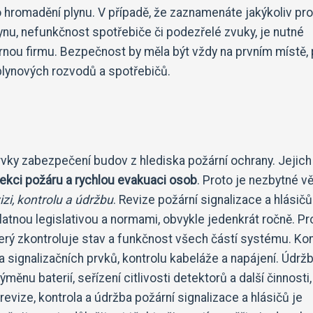
o hromadění plynu. V případě, že zaznamenáte jakýkoliv pr
ynu, nefunkčnost spotřebiče či podezřelé zvuky, je nutné
rnou firmu. Bezpečnost by měla být vždy na prvním místě, 
 plynových rozvodů a spotřebičů.
prvky zabezpečení budov z hlediska požární ochrany. Jejich
ekci požáru a rychlou evakuaci osob
. Proto je nezbytné v
zi, kontrolu a údržbu
. Revize požární signalizace a hlásič
latnou legislativou a normami, obvykle jedenkrát ročně. Pr
terý zkontroluje stav a funkčnost všech částí systému. Kon
 a signalizačních prvků, kontrolu kabeláže a napájení. Údrž
měnu baterií, seřízení citlivosti detektorů a další činnosti,
vize, kontrola a údržba požární signalizace a hlásičů je