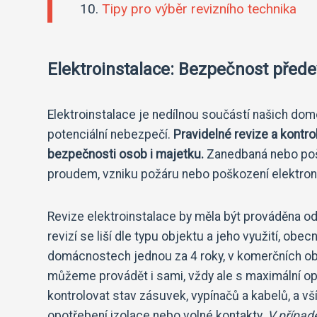
Tipy pro výběr revizního technika
Elektroinstalace: Bezpečnost před
Elektroinstalace je nedílnou součástí našich dom
potenciální nebezpečí.
Pravidelné revize a kontro
bezpečnosti osob i majetku.
Zanedbaná nebo pošk
proudem, vzniku požáru nebo poškození elektroni
Revize elektroinstalace by měla být prováděna 
revizí se liší dle typu objektu a jeho využití, ob
domácnostech jednou za 4 roky, v komerčních obj
můžeme provádět i sami, vždy ale s maximální o
kontrolovat stav zásuvek, vypínačů a kabelů, a vš
opotřebení izolace nebo volné kontakty.
V případě