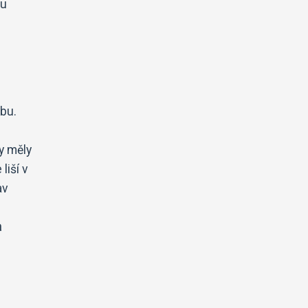
ou
žbu.
by měly
liší v
av
a