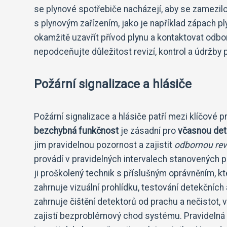
se plynové spotřebiče nacházejí, aby se zamezil
s plynovým zařízením, jako je například zápach pl
okamžitě uzavřít přívod plynu a kontaktovat odbo
nepodceňujte důležitost revizí, kontrol a údržby
Požární signalizace a hlásiče
Požární signalizace a hlásiče patří mezi klíčové 
bezchybná funkčnost
je zásadní pro
včasnou det
jim pravidelnou pozornost a zajistit
odbornou revi
provádí v pravidelných intervalech stanovených p
ji proškolený technik s příslušným oprávněním, k
zahrnuje vizuální prohlídku, testování detekčních
zahrnuje čištění detektorů od prachu a nečistot, vý
zajistí bezproblémový chod systému. Pravidelná re