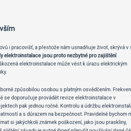
evším
ovů i pracovišť, a přestože nám usnadňuje život, skrývá v 
ly elektroinstalace jsou proto nezbytné pro zajištění
ozená elektroinstalace může vést k úrazu elektrickým
ky.
odborně způsobilou osobou s platným osvědčením. Frekve
ecně se doporučuje provádět revize elektroinstalace v
ektech pak jednou ročně. Kontrolu a údržbu elektroinsta
patrností a s důrazem na bezpečnost. Pravidelně bychom m
ímat si jakýchkoli známek poškození, jako jsou praskliny,
 zjištění závady je nutné ihned přerušit používání dané čá