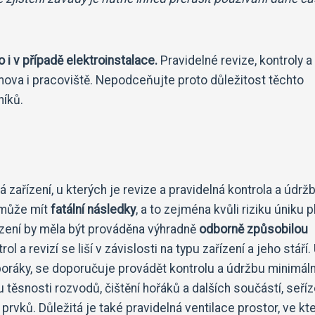
 i v případě elektroinstalace.
Pravidelné revize, kontroly a
ova i pracoviště. Nepodceňujte proto důležitost těchto
níků.
 zařízení, u kterých je revize a pravidelná kontrola a údrž
 může mít
fatální následky
, a to zejména kvůli riziku úniku p
ízení by měla být prováděna výhradně
odborně způsobilou
ol a revizí se liší v závislosti na typu zařízení a jeho stáří.
sporáky, se doporučuje provádět kontrolu a údržbu minimál
 těsnosti rozvodů, čištění hořáků a dalších součástí, seříz
prvků. Důležitá je také pravidelná ventilace prostor, ve kt