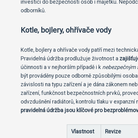
investicí do bezpečnosti osob i majetku. Nepodce
odborníků.
Kotle, bojlery, ohřívače vody
Kotle, bojlery a ohřívače vody patří mezi technická
Pravidelná údržba prodlužuje životnost a
zajišťu
účinnosti a v nejhorším případě i k
nebezpečným 
být prováděny pouze odborně způsobilými osobami
závislosti na typu zařízení a je dána zákonem ne
zařízení, funkčnost bezpečnostních prvků, provede
odvzdušnění radiátorů, kontrolu tlaku v expanzní ná
pravidelná údržba jsou klíčové pro bezproblémový
Vlastnost
Revize