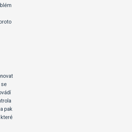
oblém
proto
ěnovat
ů se
ovádí
trola
ba pak
 které