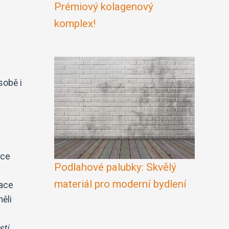
Prémiový kolagenový
komplex!
sobě i
nce
Podlahové palubky: Skvělý
materiál pro moderní bydlení
lace
ěli
sti