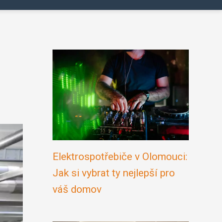
Elektrospotřebiče v Olomouci:
Jak si vybrat ty nejlepší pro
váš domov