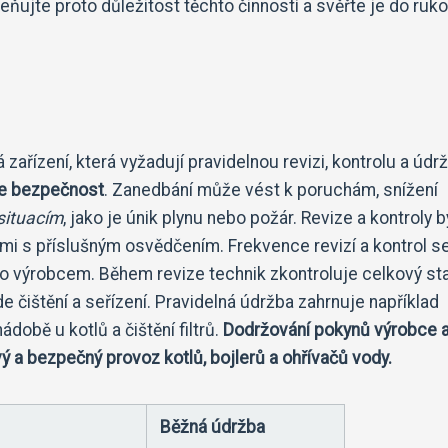
ňujte proto důležitost těchto činností a svěřte je do ruk
 zařízení, která vyžadují pravidelnou revizi, kontrolu a údr
je bezpečnost
. Zanedbání může vést k poruchám, snížení
situacím
, jako je únik plynu nebo požár. Revize a kontroly 
 s příslušným osvědčením. Frekvence revizí a kontrol se 
bo výrobcem. Během revize technik zkontroluje celkový st
 čištění a seřízení. Pravidelná údržba zahrnuje například
době u kotlů a čištění filtrů.
Dodržování pokynů výrobce 
 a bezpečný provoz kotlů, bojlerů a ohřívačů vody.
Běžná údržba