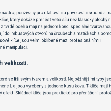
je nástroj používaný pro utahování a povolování šroubů a m
líče, který dokáže přenést větší sílu než klasický plochý 
z tvrdé oceli a mají na jednom konci speciálně tvarovano
ádají do imbusových otvorů na šroubech a matičkách a pom
ové klíče jsou velmi oblíbené mezi profesionálními i
dné manipulaci.
 velikosti.
ré se liší svým tvarem a velikostí. Nejběžnějšími typy jso
písmene L a jsou vyrobeny z jednoho kusu kovu. T-klíče mají t
 efekt. Skládací klíče jsou praktické pro přenášení, proto