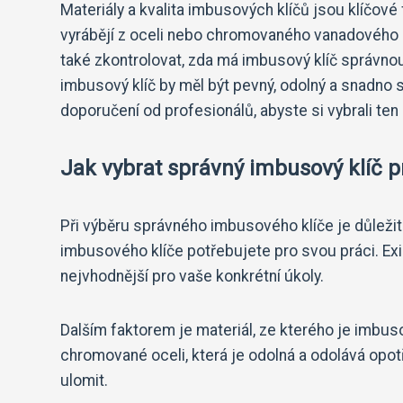
Materiály a kvalita imbusových klíčů jsou klíčové
vyrábějí z oceli nebo chromovaného vanadového oce
také zkontrolovat, zda má imbusový klíč správnou 
imbusový klíč by měl být pevný, odolný a snadno 
doporučení od profesionálů, abyste si vybrali ten
Jak vybrat správný imbusový klíč p
Při výběru správného imbusového klíče je důležité 
imbusového klíče potřebujete pro svou práci. Exis
nejvhodnější pro vaše konkrétní úkoly.
Dalším faktorem je materiál, ze kterého je imbuso
chromované oceli, která je odolná a odolává opo
ulomit.