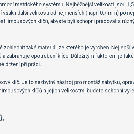
pomocí metrického systému. Nejběžnější velikosti jsou 1,
však i další velikosti od nejmenších (např. 0,7 mm) po nej
kosti imbusových klíčů, abyste byli schopni pracovat s různ
 zohlednit také materiál, ze kterého je vyroben. Nejlepší 
lná a zabraňuje opotřebení klíče. Důležitým faktorem je také
é držení při práci.
sový klíč. Je to nezbytný nástroj pro montáž nábytku, oprav
y imbusových klíčů a jejich velikostmi budete schopni vyře
ů.