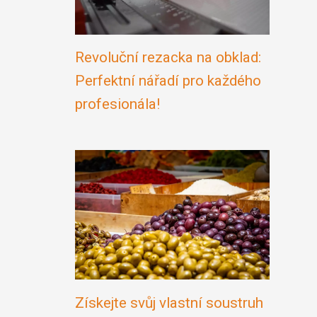
Revoluční rezacka na obklad:
Perfektní nářadí pro každého
profesionála!
Získejte svůj vlastní soustruh