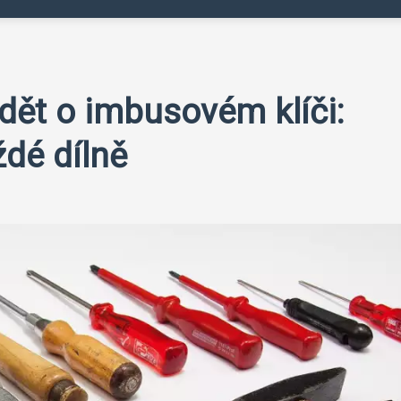
ědět o imbusovém klíči:
ždé dílně