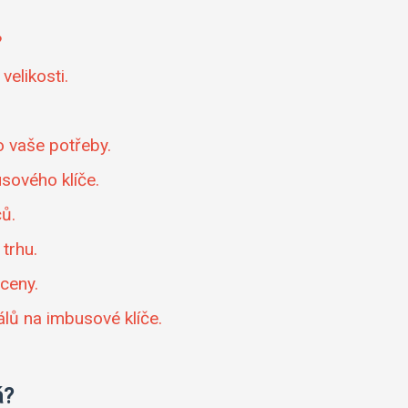
?
velikosti.
o vaše potřeby.
sového klíče.
čů.
trhu.
 ceny.
lů na imbusové klíče.
á?