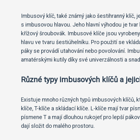
Imbusový klíč, také známý jako šestihranný klíč, 
s imbusovou hlavou. Jeho hlavní výhodou je tvar k
křížový šroubovák. Imbusové klíče jsou vyrobeny 
hlavu ve tvaru šestiúhelníku. Pro použití se vkl
páky se provádí utahování nebo povolování. Imbus
amatérskými kutily díky své univerzálnosti a sna
Různé typy imbusových klíčů a jejich
Existuje mnoho různých typů imbusových klíčů, kte
klíče, T-klíče a skládací klíče. L-klíče mají tvar 
písmene T a mají dlouhou rukojeť pro lepší pákový
dají složit do malého prostoru.