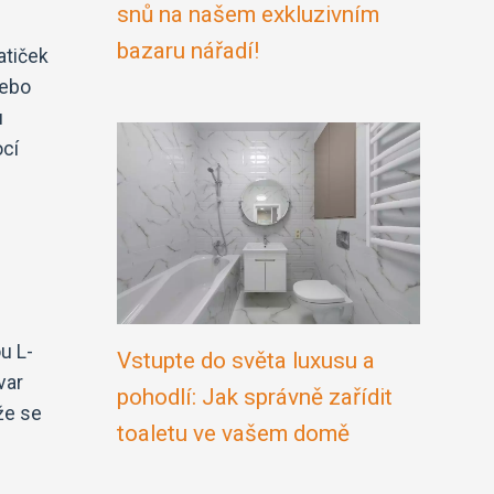
snů na našem exkluzivním
bazaru nářadí!
atiček
nebo
u
ocí
u L-
Vstupte do světa luxusu a
var
pohodlí: Jak správně zařídit
že se
toaletu ve vašem domě