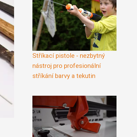
Stříkací pistole - nezbytný
nástroj pro profesionální
stříkání barvy a tekutin