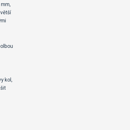
5 mm,
větší
ými
volbou
y kol,
šit