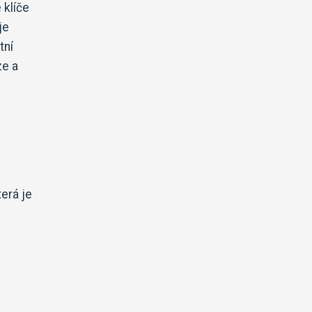
 klíče
je
tní
ze a
erá je