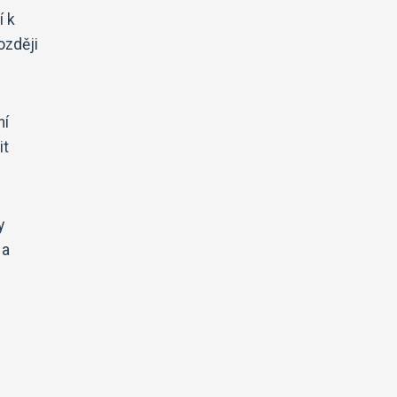
í k
ozději
ní
it
y
 a