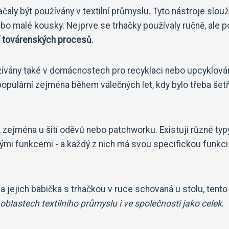
ačaly být používány v textilní průmyslu. Tyto nástroje slouž
ebo malé kousky. Nejprve se trhačky používaly ručně, ale p
í továrenských procesů
.
yužívány také v domácnostech pro recyklaci nebo upcyklová
y populární zejména během válečných let, kdy bylo třeba šetř
, zejména u šití oděvů nebo patchworku. Existují různé typ
nými funkcemi - a každý z nich má svou specifickou funkci
a jejich babička s trhačkou v ruce schovaná u stolu, tento
oblastech textilního průmyslu i ve společnosti jako celek
.