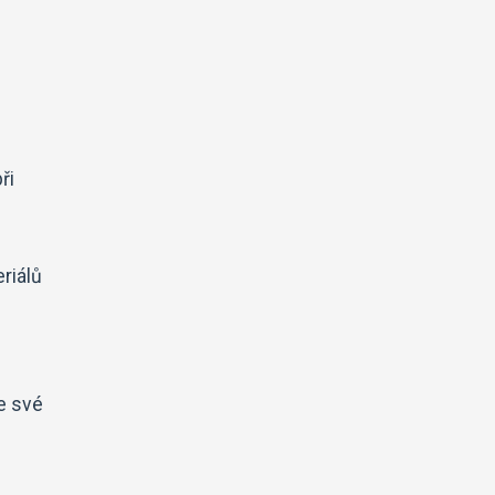
ři
riálů
e své