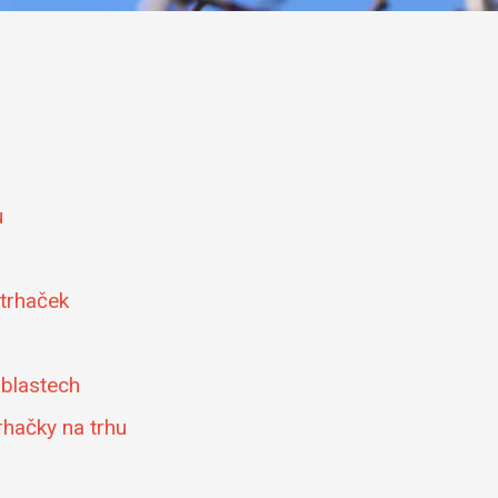
u
 trhaček
oblastech
rhačky na trhu