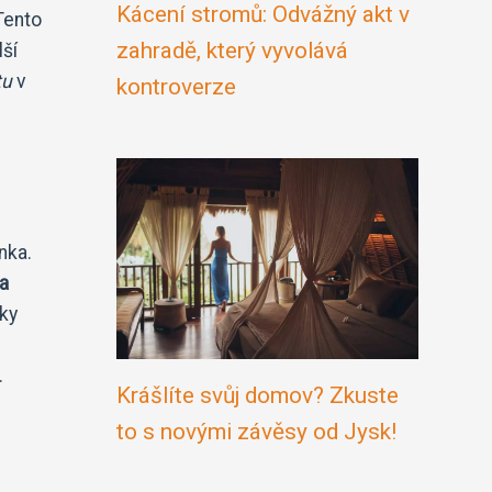
Kácení stromů: Odvážný akt v
 Tento
zahradě, který vyvolává
lší
tu
v
kontroverze
nka.
 a
řky
.
Krášlíte svůj domov? Zkuste
to s novými závěsy od Jysk!