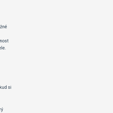
ěžné
žnost
le.
kud si
rý