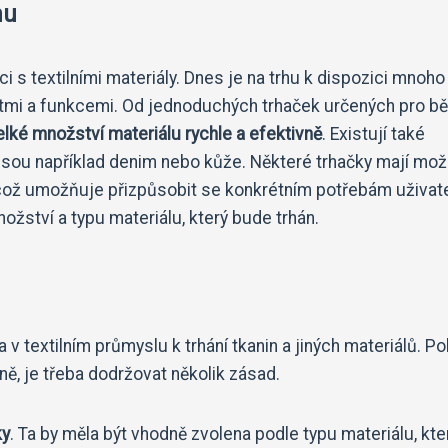
hu
 s textilními materiály. Dnes je na trhu k dispozici mnoho
ostmi a funkcemi. Od jednoduchých trhaček určených pro b
elké množství materiálu
rychle a efektivně
. Existují také
o jsou například denim nebo kůže. Některé trhačky mají mo
, což umožňuje přizpůsobit se konkrétním potřebám uživate
ožství a typu materiálu, který bude trhán.
v textilním průmyslu k trhání tkanin a jiných materiálů. Po
vně, je třeba dodržovat několik zásad.
ky
. Ta by měla být vhodně zvolena podle typu materiálu, kte