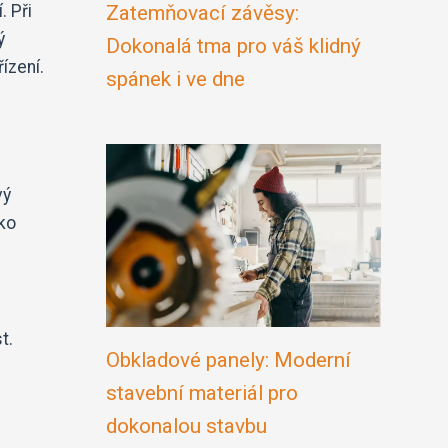
. Při
Zatemňovací závěsy:
ý
Dokonalá tma pro váš klidný
ízení.
spánek i ve dne
vý
ako
t.
Obkladové panely: Moderní
stavební materiál pro
dokonalou stavbu