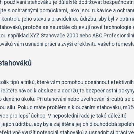
Při používání stahováku je důležité dodržovat bezpečnostn
cujte s ochrannými pomůckami, jako jsou rukavice a ochran
 kontrolu jeho stavu a pravidelnou údržbu, aby byl v optim
 stahováků, protože se neustále objevují nové technologie 
jsou například XYZ Stahovače 2000 nebo ABC Profesionáln
ováků vám usnadní práci a zvýší efektivitu vašeho řemesla
 stahováků
kolik tipů a triků, které vám pomohou dosáhnout efektivní
 přečtěte návod k obsluze a dodržujte bezpečnostní pokyny
b daného úkolu. Při utahování nebo uvolňování šroubů se 
ou sílu. Pokud máte problém s klouzáním stahováku, můž
ice pro lepší úchop. V neposlední řadě je také důležité
jejich údržbu, aby byla zajištěna jejich dlouhodobá spoleh
efektivně využít potenciál stahováků a usnadnit si práci ve