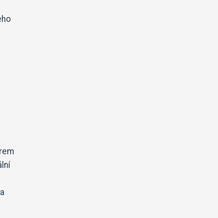
eho
trem
lní
na