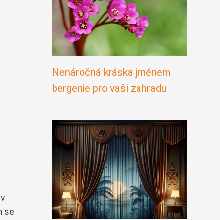
Nenáročná kráska jménem
bergenie pro vaši zahradu
 v
h se