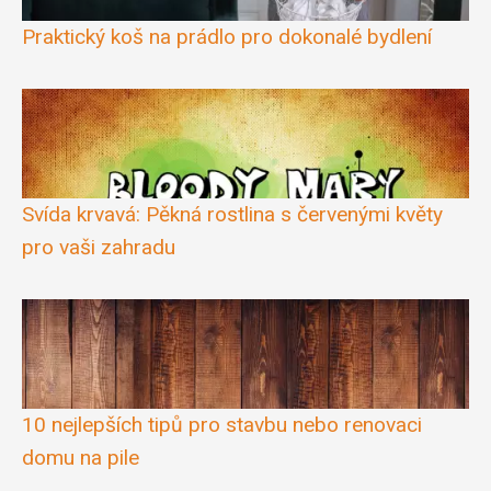
Praktický koš na prádlo pro dokonalé bydlení
Svída krvavá: Pěkná rostlina s červenými květy
pro vaši zahradu
10 nejlepších tipů pro stavbu nebo renovaci
domu na pile