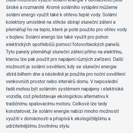
široké a rozmanité. Kromě solárního vytápění můžeme
solární energii využít také k ohřevu teplé vody. Solární
kolektory umístěné na střeše sbírají sluneční záření a
přeměňují ho na teplo, které je poté použito pro ohřev vody
v bojleru. Solární energii lze také využít pro pohon
elektrických spotřebičů pomocí fotovoltaických panelů.
Tyto panely přeměňují sluneční záření přímo na elektřinu,
kterou lze pak použít pro napájení různých zařízení. Další
možností je solární osvětlení, kdy se sluneční energie
sbírá během dne a následně je použita pro noční osvětlení
venkovních prostor nebo interiérů domu. V neposlední
řadě mohou být solárním systémem napájeny i elektrické
vozidla, což představuje ekologickou alternativu k
tradičnímu spalovacímu motoru. Celkově lze tedy
konstatovat, že solární energie nabízí mnoho možností
využití v domácnosti a přispívá k ekologičtějšímu a
udržitelnějšímu životnímu stylu.