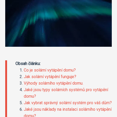
Obsah článku:
Co je solární vytápění domu?
Jak solární vytápění funguje?
Výhody solárního vytápění domu.
Jaké jsou typy solárních systémů pro vytápění
domu?
Jak vybrat správný solární systém pro váš dům?
Jaké jsou náklady na instalaci solárního vytápění
domu?