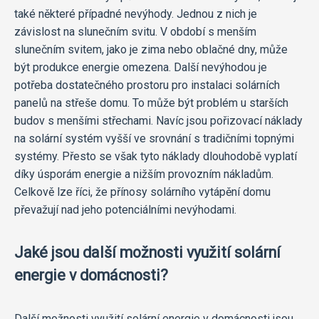
také některé případné nevýhody. Jednou z nich je
závislost na slunečním svitu. V období s menším
slunečním svitem, jako je zima nebo oblačné dny, může
být produkce energie omezena. Další nevýhodou je
potřeba dostatečného prostoru pro instalaci solárních
panelů na střeše domu. To může být problém u starších
budov s menšími střechami. Navíc jsou pořizovací náklady
na solární systém vyšší ve srovnání s tradičními topnými
systémy. Přesto se však tyto náklady dlouhodobě vyplatí
díky úsporám energie a nižším provozním nákladům.
Celkově lze říci, že přínosy solárního vytápění domu
převažují nad jeho potenciálními nevýhodami.
Jaké jsou další možnosti využití solární
energie v domácnosti?
Další možnosti využití solární energie v domácnosti jsou