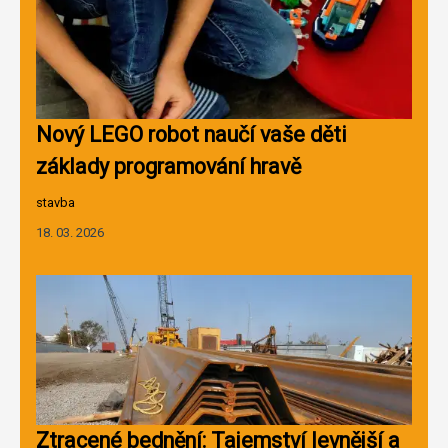
Nový LEGO robot naučí vaše děti
základy programování hravě
stavba
18. 03. 2026
Ztracené bednění: Tajemství levnější a