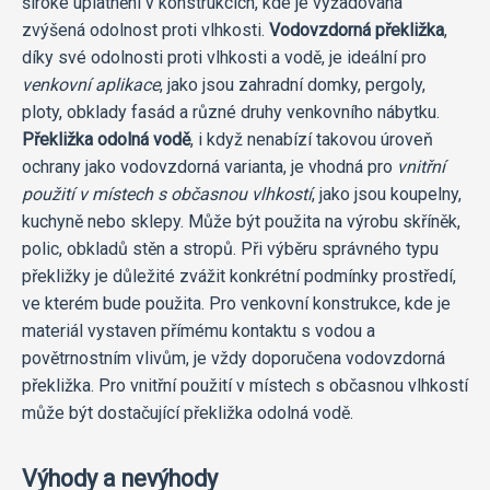
široké uplatnění v konstrukcích, kde je vyžadována
zvýšená odolnost proti vlhkosti.
Vodovzdorná překližka
,
díky své odolnosti proti vlhkosti a vodě, je ideální pro
venkovní aplikace
, jako jsou zahradní domky, pergoly,
ploty, obklady fasád a různé druhy venkovního nábytku.
Překližka odolná vodě
, i když nenabízí takovou úroveň
ochrany jako vodovzdorná varianta, je vhodná pro
vnitřní
použití v místech s občasnou vlhkostí
, jako jsou koupelny,
kuchyně nebo sklepy. Může být použita na výrobu skříněk,
polic, obkladů stěn a stropů. Při výběru správného typu
překližky je důležité zvážit konkrétní podmínky prostředí,
ve kterém bude použita. Pro venkovní konstrukce, kde je
materiál vystaven přímému kontaktu s vodou a
povětrnostním vlivům, je vždy doporučena vodovzdorná
překližka. Pro vnitřní použití v místech s občasnou vlhkostí
může být dostačující překližka odolná vodě.
Výhody a nevýhody