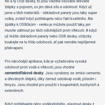
No a ty OSB desky, to jsou vlastně lisované dřevěné
štěpky s pojivem, co jim dává sílu a odolnost. Když už
jsme u těch materiálů - obkladové panely jsou taky super
volba, zvlášť když potřebujete něco fakt kvalitního. Ale
zpátky k OSBčkům - venku je můžete použít taky, jen
musíte sáhnout po těch odolnějších proti vlhkosti. A když
už řešíte obkladové panely nebo OSB desky, vždycky
koukejte na tu třídu odolnosti, ať pak nemáte nepříjemné
překvapení.
Pro náročnější aplikace, kde je vyžadována vysoká
odolnost proti vodě a vlhkosti, jsou vhodné
cementotřískové desky
. Jsou vyrobeny ze směsi cementu
a dřevěných štěpků, díky čemuž odolávají vodě, plísním i
hmyzu. Jsou vhodné pro použití v koupelnách, kuchyních a
exteriérech.
Když potřebujete něco voděodolnýho,
plastové desky
z