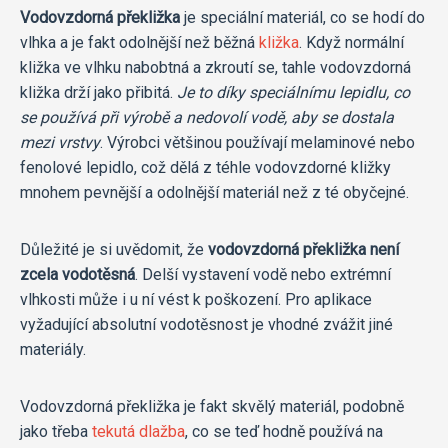
Vodovzdorná překližka
je speciální materiál, co se hodí do
vlhka a je fakt odolnější než běžná
kližka
. Když normální
kližka ve vlhku nabobtná a zkroutí se, tahle vodovzdorná
kližka drží jako přibitá.
Je to díky speciálnímu lepidlu, co
se používá při výrobě a nedovolí vodě, aby se dostala
mezi vrstvy
. Výrobci většinou používají melaminové nebo
fenolové lepidlo, což dělá z téhle vodovzdorné kližky
mnohem pevnější a odolnější materiál než z té obyčejné.
Důležité je si uvědomit, že
vodovzdorná překližka není
zcela vodotěsná
. Delší vystavení vodě nebo extrémní
vlhkosti může i u ní vést k poškození. Pro aplikace
vyžadující absolutní vodotěsnost je vhodné zvážit jiné
materiály.
Vodovzdorná překližka je fakt skvělý materiál, podobně
jako třeba
tekutá dlažba
, co se teď hodně používá na