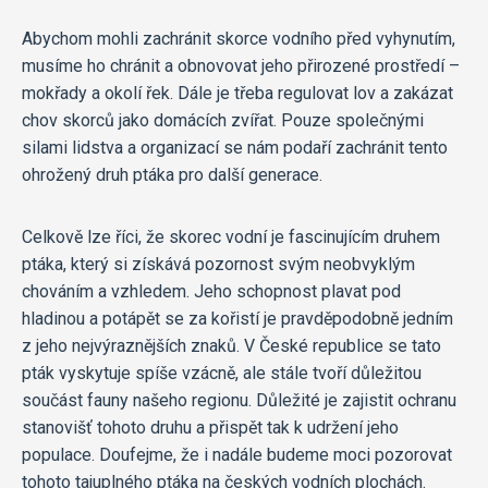
Abychom mohli zachránit skorce vodního před vyhynutím,
musíme ho chránit a obnovovat jeho přirozené prostředí –
mokřady a okolí řek. Dále je třeba regulovat lov a zakázat
chov skorců jako domácích zvířat. Pouze společnými
silami lidstva a organizací se nám podaří zachránit tento
ohrožený druh ptáka pro další generace.
Celkově lze říci, že skorec vodní je fascinujícím druhem
ptáka, který si získává pozornost svým neobvyklým
chováním a vzhledem. Jeho schopnost plavat pod
hladinou a potápět se za kořistí je pravděpodobně jedním
z jeho nejvýraznějších znaků. V České republice se tato
pták vyskytuje spíše vzácně, ale stále tvoří důležitou
součást fauny našeho regionu. Důležité je zajistit ochranu
stanovišť tohoto druhu a přispět tak k udržení jeho
populace. Doufejme, že i nadále budeme moci pozorovat
tohoto tajuplného ptáka na českých vodních plochách.