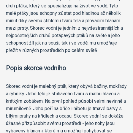
druh ptáka, který se specializuje na život ve vodě. Tyto
malé ptáky jsou schopny zůstat pod hladinou až několik
minut díky svému štíhlému tvaru těla a plovacím blanám
mezi prsty. Skorec vodní je jedním z nejvšestrannějších a
nejpočetnějších druhů potápavých ptáků na světě a jeho
schopnost žít jak na souši, tak i ve vodě, mu umožňuje
přežít v různých prostředích po celém světě.
Popis skorce vodního
Skorec vodní je malebný pták, který obývá bažiny, mokřady
a rybníky. Jeho tělo je sbíhavého tvaru s malou hlavou a
krátkým zobákem. Na první pohled působí velmi nevinně a
mírumilovně. Jeho peří na břiše i hřbetu je tmavé barvy s
bílými pruhy na křídlech a ocasu. Skorec vodní se dokáže
úžasně přizpůsobit svému prostředí - jeho nohy jsou
vybaveny blánami, které mu umožňují pohybovat se