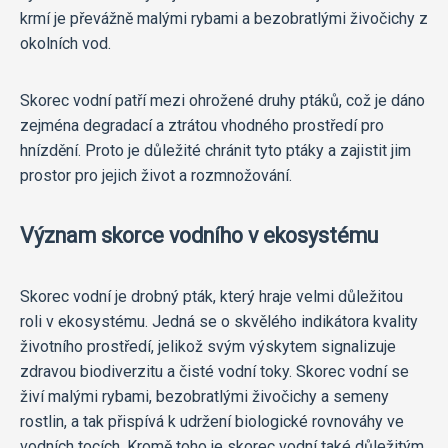
krmí je převážně malými rybami a bezobratlými živočichy z
okolních vod.
Skorec vodní patří mezi ohrožené druhy ptáků, což je dáno
zejména degradací a ztrátou vhodného prostředí pro
hnízdění. Proto je důležité chránit tyto ptáky a zajistit jim
prostor pro jejich život a rozmnožování.
Význam skorce vodního v ekosystému
Skorec vodní je drobný pták, který hraje velmi důležitou
roli v ekosystému. Jedná se o skvělého indikátora kvality
životního prostředí, jelikož svým výskytem signalizuje
zdravou biodiverzitu a čisté vodní toky. Skorec vodní se
živí malými rybami, bezobratlými živočichy a semeny
rostlin, a tak přispívá k udržení biologické rovnováhy ve
vodních tocích. Kromě toho je skorec vodní také důležitým