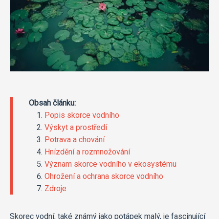
Obsah článku:
Popis skorce vodního
Výskyt a prostředí
Potrava a chování
Hnízdění a rozmnožování
Význam skorce vodního v ekosystému
Ohrožení a ochrana skorce vodního
Zdroje
Skorec vodní, také známý jako potápek malý, je fascinující