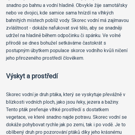
snadno po bahnu a vodní hladině. Obvykle žije samotářsky
nebo ve dvojici, kde samice sama hnízdí na vlhkých
bahnitých místech poblíž vody. Skorec vodní má zajímavou
zvláštnost - dokáže nafukovat své tělo, aby se snadněji
udržel na hladině během odpočinku či spánku. Ve volné
přírodě se dnes bohužel setkáváme častokrát s
postupným úbytkem populace skorce vodního kvůli ničení
jeho přirozeného prostředí člověkem.
Výskyt a prostředí
Skorec vodní je druh ptáka, který se vyskytuje převážně v
blízkosti vodních ploch, jako jsou řeky, jezera a bažiny.
Tento pták preferuje vlhké prostředí s dostatkem
vegetace, ve které snadno najde potravu. Skorec vodní se
dokáže pohybovat rychle jak po zemi, tak i po vodě. Je to
oblíbený druh pro pozorování ptáků díky jeho krásnému