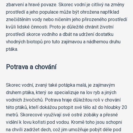
zbarvení a hravé povaze. Skorec vodní je citlivý na změny
prostředí a jeho populace může být ohrožena například
znečištěním vody nebo ničením jeho přirozeného prostředí
kvůli lidské činnosti. Proto je důležité chránit životní
prostředí skorce vodního a dbát na udržení dostatku
vhodných biotopů pro tuto zajímavou a nádhernou druhu
ptáka.
Potrava a chování
Skorec vodní, zvaný také potápka malá, je zajímavým
druhem ptáka, který se specializuje na lov ryb a jiných
vodních živočichů. Potrava hraje důležitou roli v chování
této ptáků, kteří dokážou potopit své tělo až do hloubky 20
metrů. Skorecové využívají své ostré zobáky a přesné
vidění k lovu kořisti pod vodou. Kromě toho jsou schopni
na chvíli zadržet dech, což jim umožňuje pobýt déle pod