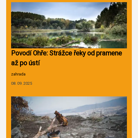
Povodí Ohře: Strážce řeky od pramene
až po ústí
zahrada
08. 09. 2025