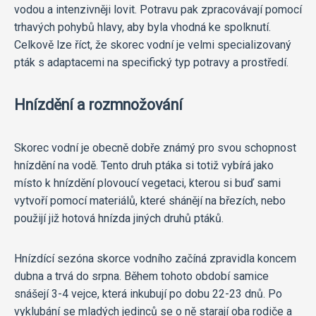
vodou a intenzivněji lovit. Potravu pak zpracovávají pomocí
trhavých pohybů hlavy, aby byla vhodná ke spolknutí.
Celkově lze říct, že skorec vodní je velmi specializovaný
pták s adaptacemi na specifický typ potravy a prostředí.
Hnízdění a rozmnožování
Skorec vodní je obecně dobře známý pro svou schopnost
hnízdění na vodě. Tento druh ptáka si totiž vybírá jako
místo k hnízdění plovoucí vegetaci, kterou si buď sami
vytvoří pomocí materiálů, které shánějí na březích, nebo
použijí již hotová hnízda jiných druhů ptáků.
Hnízdící sezóna skorce vodního začíná zpravidla koncem
dubna a trvá do srpna. Během tohoto období samice
snášejí 3-4 vejce, která inkubují po dobu 22-23 dnů. Po
vyklubání se mladých jedinců se o ně starají oba rodiče a