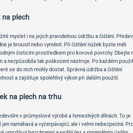
k na plech
žité myslet i na jejich pravidelnou údržbu a čištění. Přede
ně je brousit nebo vyměnit. Při čištění nůžek byste měli
odným čisticím prostředkem pro kovové povrchy. Dbejte n
m a nezpůsobila tak poškození nástroje. Po každém použit
které se do nich mohly dostat. Správná údržba a čištění
tnost a zajišťuje spolehlivý výkon při dalším použití.
žek na plech na trhu
ředevším v průmyslové výrobě a řemeslných dílnách. To je
jen namáhavá a vyčerpávající, ale i velmi nebezpečná. Pro
teré umožňují bezchranný a rychlý řez s minimálním úsilím.