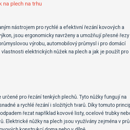
k na plech na trhu
aným nástrojem pro rychlé a efektivní řezání kovových a
 výkon, jsou ergonomicky navrženy a umožňují přesné řezy
o průmyslovou výrobu, automobilový průmysl i pro domácí
lastnosti elektrických nůžek na plech a jak je použít pro
e určené pro řezání tenkých plechů. Tyto nůžky fungují na
adné a rychlé řezání i složitých tvarů. Díky tomuto princi
dpadem řezat například kovové listy, ocelové trubky neb
trů. Elektrické nůžky na plech jsou využívány zejména v pr
 kovových konstrukcí doma nebo v dílně.