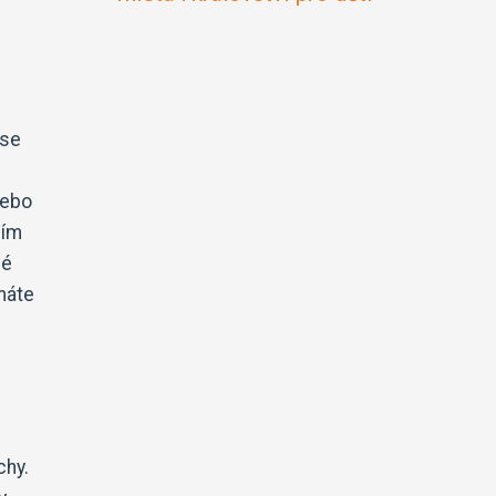
 se
nebo
ním
né
máte
chy.