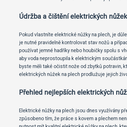
Údržba a čištění elektrických nůže
Pokud vlastníte elektrické nůžky na plech, je důle
je nutné pravidelně kontrolovat stav nožů a případ
používat jemné hadříky nebo houbičky spolu s vh
aby voda neprostoupila k elektrickým součástká
byste měli také očistit nože od zbytků potravin, 
elektrických nůžek na plech prodlužuje jejich živo
Přehled nejlepších elektrických nů
Elektrické nůžky na plech jsou dnes využívány p
způsobeno tím, že práce s kovem a plechem není 
nutnost mít kvalitní elektrické nůžky na plech, k