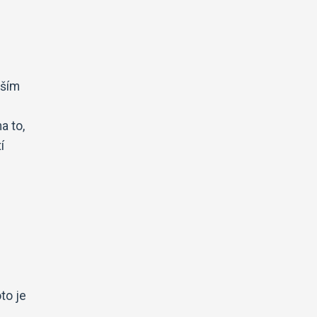
vším
a to,
í
to je