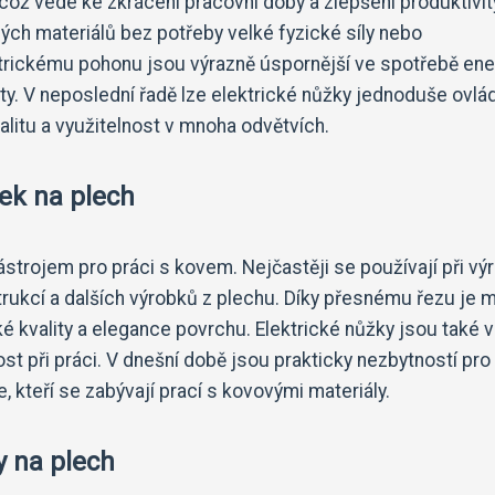
 což vede ke zkrácení pracovní doby a zlepšení produktivit
dých materiálů bez potřeby velké fyzické síly nebo
ktrickému pohonu jsou výrazně úspornější ve spotřebě ene
ty. V neposlední řadě lze elektrické nůžky jednoduše ovlád
zalitu a využitelnost v mnoha odvětvích.
žek na plech
strojem pro práci s kovem. Nejčastěji se používají při vý
trukcí a dalších výrobků z plechu. Díky přesnému řezu je
 kvality a elegance povrchu. Elektrické nůžky jsou také 
t při práci. V dnešní době jsou prakticky nezbytností pro
 kteří se zabývají prací s kovovými materiály.
y na plech