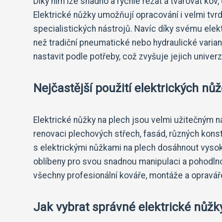
Díky nim lze snadno a rychle řezat a tvarovat kov,
Elektrické nůžky umožňují opracování i velmi tvr
specialistických nástrojů. Navíc díky svému ele
než tradiční pneumatické nebo hydraulické varian
nastavit podle potřeby, což zvyšuje jejich univer
Nejčastější použití elektrických nů
Elektrické nůžky na plech jsou velmi užitečným ná
renovaci plechových střech, fasád, různých kons
s elektrickými nůžkami na plech dosáhnout vysoké
oblíbeny pro svou snadnou manipulaci a pohodlnos
všechny profesionální kováře, montáže a opraváře,
Jak vybrat správné elektrické nůžk