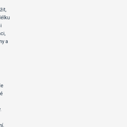
it,
délku
i
ci,
ny a
le
ké
.
í.