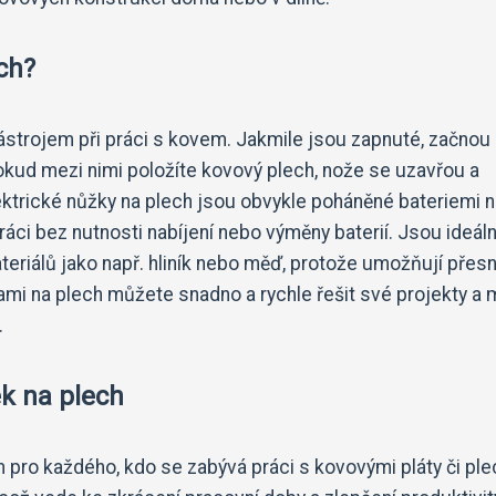
ch?
ástrojem při práci s kovem. Jakmile jsou zapnuté, začnou
okud mezi nimi položíte kovový plech, nože se uzavřou a
ektrické nůžky na plech jsou obvykle poháněné bateriemi 
áci bez nutnosti nabíjení nebo výměny baterií. Jsou ideál
teriálů jako např. hliník nebo měď, protože umožňují přes
kami na plech můžete snadno a rychle řešit své projekty a 
.
k na plech
 pro každého, kdo se zabývá práci s kovovými pláty či ple