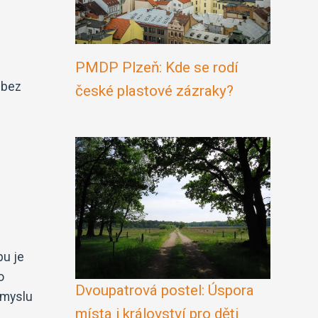
PMDP Plzeň: Kde se rodí
 bez
české plastové zázraky?
pu je
o
Dvoupatrová postel: Úspora
ůmyslu
místa i království pro děti