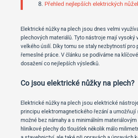
Přehled nejlepších elektrických nůže
Elektrické nůžky na plech jsou dnes velmi využív
plechových materiálů. Tyto nástroje mají vysoký
velkého úsilí. Díky tomu se staly nezbytností pr
řemeslné práce. V článku se podíváme na klíčové v
dosažení co nejlepších výsledků.
Co jsou elektrické nůžky na plech?
Elektrické nůžky na plech jsou elektrické nástroj
principu elektromagnetického řezání a umožňují sn
možné bez námahy a s minimálním materiálovým o
hliníkové plechy do tloušťek několik málo milime
a stavebnictví, ale také při opravách a úpravách