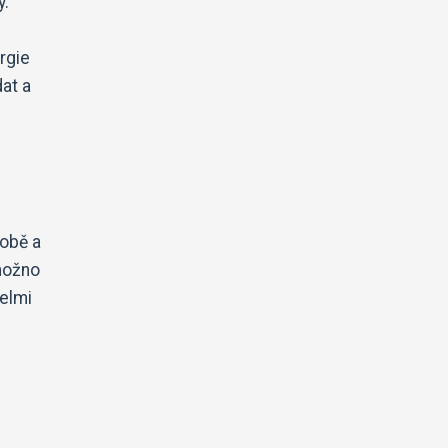
y.
rgie
at a
robě a
 možno
velmi