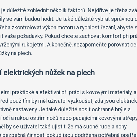
e důležité zohlednit několik faktorů. Nejdříve je třeba zváž
ály se vám budou hodit. Je také důležité vybrat správnou 
třeba zkontrolovat výkon motoru a rychlost řezání, abyste s
lnit vaše požadavky. Pokud chcete zachovat komfort při prá
avrženými rukojetmi. A konečně, nezapomeňte porovnat ce
ůžky na plech.
í elektrických nůžek na plech
lmi praktické a efektivní při práci s kovovými materiály, a
řed použitím by měl uživatel vyzkoušet, zda jsou elektric
rávně nastaveny. Je také důležité nosit ochranné brýle a
í očí a rukou ostřím nožů nebo padajícími kovovými střepy
 by se uživatel také ujistit, že má suché ruce a nohy.
ě bezpečná činnost, pokud jsou dodržena potřebná opatřen