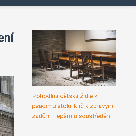
ení
Pohodlná dětská židle k
psacímu stolu: klíč k zdravým
zádům i lepšímu soustředění