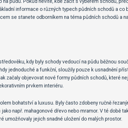
p na půdu. Pokud nevíte, kde začít s výběrem schodů, pře
základní informace o různých typech půdních schodů a co 
ůvodcem se stanete odborníkem na téma půdních schodů a n
o středověku, kdy byly schody vedoucí na půdu běžnou sou
dy jednoduché a funkční, sloužily pouze k usnadnění pří
šak začaly objevovat nové formy půdních schodů, které ne
dekorativním prvkem interiéru.
bolem bohatství a luxusu. Byly často zdobeny ručně řezan
lů jako např. mahagonové dřevo nebo mramor. V té době ta
eré umožňovaly jejich snadné uložení do malých prostor.