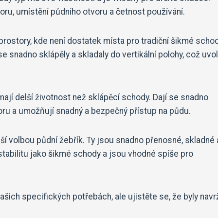
toru, umístění půdního otvoru a četnost používání.
rostory, kde není dostatek místa pro tradiční šikmé schod
e snadno sklápěly a skladaly do vertikální polohy, což uvo
ají delší životnost než sklápěcí schody. Dají se snadno
ru a umožňují snadný a bezpečný přístup na půdu.
ší volbou půdní žebřík. Ty jsou snadno přenosné, skladné 
stabilitu jako šikmé schody a jsou vhodné spíše pro
šich specifických potřebách, ale ujistěte se, že byly navr