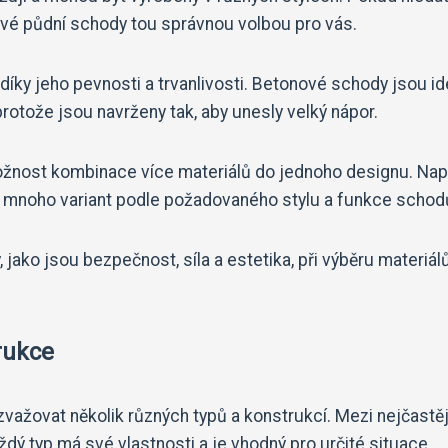
vé půdní schody tou správnou volbou pro vás.
íky jeho pevnosti a trvanlivosti. Betonové schody jsou id
otože jsou navrženy tak, aby unesly velký nápor.
ožnost kombinace více materiálů do jednoho designu. Nap
 mnoho variant podle požadovaného stylu a funkce schod
 jako jsou bezpečnost, síla a estetika, při výběru materiál
rukce
ažovat několik různých typů a konstrukcí. Mezi nejčastěj
ždý typ má své vlastnosti a je vhodný pro určité situace.