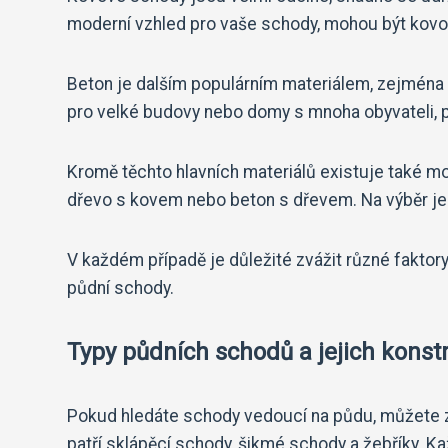
moderní vzhled pro vaše schody, mohou být kovo
Beton je dalším populárním materiálem, zejména d
pro velké budovy nebo domy s mnoha obyvateli, pr
Kromě těchto hlavních materiálů existuje také m
dřevo s kovem nebo beton s dřevem. Na výběr je
V každém případě je důležité zvážit různé faktory,
půdní schody.
Typy půdních schodů a jejich konst
Pokud hledáte schody vedoucí na půdu, můžete zv
patří sklápěcí schody, šikmé schody a žebříky. Ka