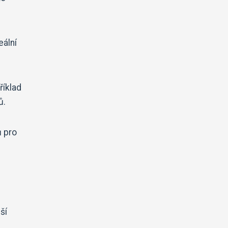
eální
říklad
ů.
ů pro
ší