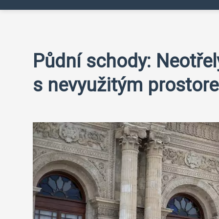
Půdní schody: Neotřelý
s nevyužitým prostor