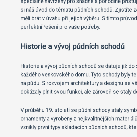
speciálně navrženy pro snadné a pohodlné přístu
si náš úvod do tématu půdních schodů. Zjistíte 
měli brát v úvahu při jejich výběru. S tímto pr
perfektní řešení pro vaše potřeby.
Historie a vývoj půdních schodů
Historie a vývoj půdních schodů se datuje již d
každého venkovského domu. Tyto schody byly teh
na půdu. S rozvojem architektury a designu se v
dokázaly plnit svou funkci, ale zároveň se staly 
V průběhu 19. století se půdní schody staly sym
ornamenty a vyrobeny z nejkvalitnějších materiá
vznikly první typy skládacích půdních schodů, kt