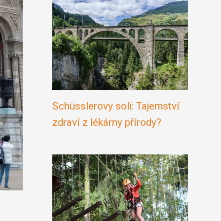
Schüsslerovy soli: Tajemství
zdraví z lékárny přírody?