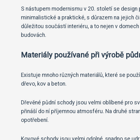
S nástupem modernismu v 20. století se design 
minimalistické a praktické, s důrazem na jejich 
důležitou součástí interiéru, a to nejen v domec
budovách.
Materiály používané při výrobě pů
Existuje mnoho různých materiálů, které se použí
dřevo, kov a beton.
Dřevěné půdní schody jsou velmi oblíbené pro svo
přináší do ní příjemnou atmosféru. Na druhé stra
opotřebení.
Kovové schody jsou velmi odolné, snadno se udrž