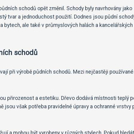
půdních schodů opět změnil. Schody byly navrhovány jako
čistý tvar a jednoduchost použití. Dodnes jsou půdní schod
h a bytech, ale také v průmyslových halách a kancelářských
dních schodů
vají při výrobě půdních schodů. Mezi nejčastěji používané 
u přirozenost a estetiku. Dřevo dodává místnosti teplý p
ně jsou však potřeba pravidelné úpravy a ochranné vrstvy p
ují a mohou být vyrobeny v různých stylech. Pokud hledá