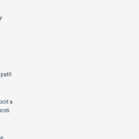
y
patří
ocit a
roti
te