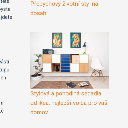
čtěte
Přepychový životní styl na
byste
dosah
ajdete
částí
stupu
jen
Stylová a pohodlná sedadla
od ikea: nejlepší volba pro váš
ými
ké
domov