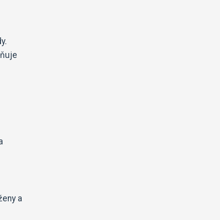
y.
lňuje
a
ženy a