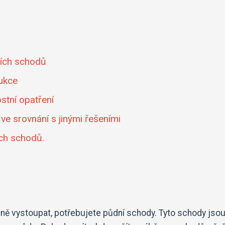
ních schodů
rukce
tní opatření
e srovnání s jinými řešeními
ch schodů.
ně vystoupat, potřebujete půdní schody. Tyto schody jso