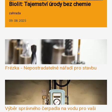
Biolit: Tajemství úrody bez chemie
zahrada
09. 08. 2025
Frézka - Nepostradatelné nářadí pro stavbu
Výběr správného čerpadla na vodu pro vaši