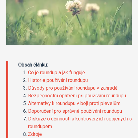
Obsah článku:
Co je roundup a jak funguje
Historie používání roundupu
Důvody pro používání roundupu v zahradě
Bezpečnostní opatření při používání roundupu
Alternativy k roundupu v boji proti plevelům
Doporučení pro správné používání roundupu
Diskuze o účinnosti a kontroverzích spojených s
roundupem
Zdroje