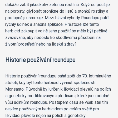
dokáže zabít jakoukoliv zelenou rostlinu. Když se použije
na porosty, glyfosát pronikne do listů a stonků rostliny a
postupně ji usmrcuje. Mezi hlavní výhody Roundupu patří
rychlý účinek a snadná aplikace. Přestože lze tento
herbicid zakoupit volně, jeho použití by mělo být pečlivě
zvažováno, aby nedošlo ke škodlivému působení na
životní prostředí nebo na lidské zdraví.
Historie používání roundupu
Historie používání roundupu sahá zpět do 70. let minulého
století, kdy byl tento herbicid vyvinut společností
Monsanto. Původně byl určen k likvidaci plevelů na polích
s geneticky modifikovanými plodinami, které jsou odolné
vůči účinkům roundupu. Postupem času se však stal tím
nejvíce používaným herbicidem po celém světě pro
likvidaci plevele nejen na polích s geneticky