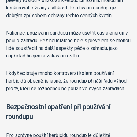
plevely rostou v blízkosti kvetoucích rostlin, mohou jim
konkurovat o živiny a vlhkost. Používání roundupu je
dobrým způsobem ochrany těchto cenných kvetin.
Nakonec, používání roundupu může ušetřit čas a energii v
péči o zahradu. Bez neustálého boje s plevelem se mohou
lidé soustředit na další aspekty péče o zahradu, jako
například hnojení a zalévání rostlin.
I když existuje mnoho kontroverzí kolem používání
herbicidů obecně, je jasné, že roundup přináší řadu výhod
pro ty, kteří se rozhodnou ho použít ve svých zahradách.
Bezpečnostní opatření při používání
roundupu
Pro správné použití herbicidu roundup je důležité