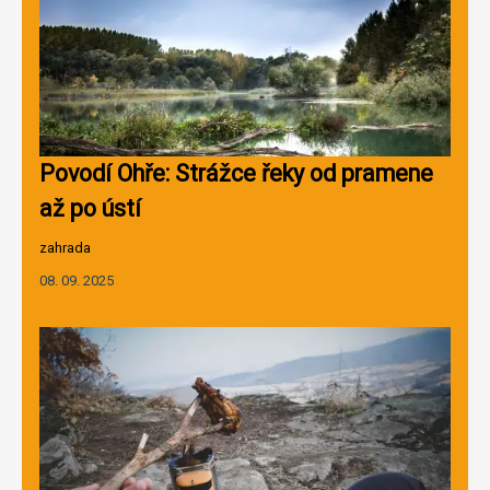
Povodí Ohře: Strážce řeky od pramene
až po ústí
zahrada
08. 09. 2025